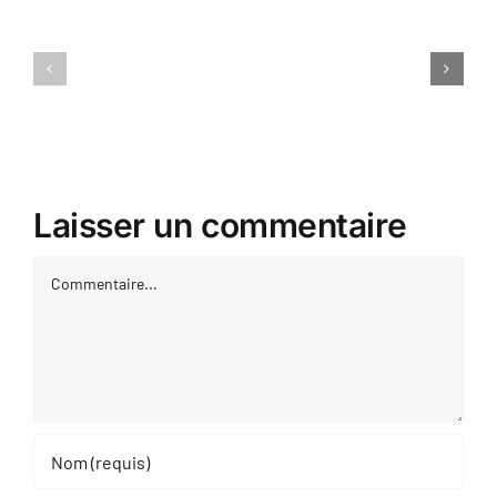
Depósito
Hidden
Lucky
Coupons
Red
2025
Pará
—
Play
Norway
for
Spin
Real
to
Laisser un commentaire
X
Win
N1Casino
Commentaire