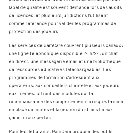
label de qualité est souvent demandé lors des audits
de licences, et plusieurs juridictions l’utilisent
comme référence pour valider les programmes de
protection des joueurs.
Les services de GamCare couvrent plusieurs canaux :
une ligne téléphonique disponible 24 h/24, un chat
en direct, une messagerie email et une bibliothèque
de ressources éducatives téléchargeables. Les
programmes de formation s’adressent aux
opérateurs, aux conseillers clientèle et aux joueurs
eux‑mêmes, offrant des modules sur la
reconnaissance des comportements à risque, la mise
en place de limites et la gestion du stress lié aux
gains ou aux pertes.
Pour les débutants, GamCare propose des outils