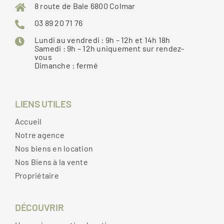
8 route de Bale 6800 Colmar
03 89 20 71 76
Lundi au vendredi : 9h – 12h et 14h 18h
Samedi : 9h – 12h uniquement sur rendez-
vous
Dimanche : fermé
LIENS UTILES
Accueil
Notre agence
Nos biens en location
Nos Biens à la vente
Propriétaire
DÉCOUVRIR