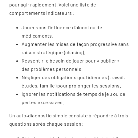
pour agir rapidement. Voici une liste de
comportements indicateurs :
Jouer sous l’influence d’alcool ou de
médicaments.
Augmenter les mises de façon progressive sans
raison stratégique (chasing).
Ressentir le besoin de jouer pour « oublier »
des problèmes personnels.
Négliger des obligations quotidiennes (travail,
études, famille) pour prolonger les sessions.
Ignorer les notifications de temps de jeu ou de
pertes excessives.
Un auto‑diagnostic simple consiste à répondre à trois
questions après chaque session :