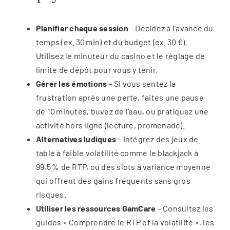
Planifier chaque session
– Décidez à l’avance du
temps (ex. 30 min) et du budget (ex. 30 €).
Utilisez le minuteur du casino et le réglage de
limite de dépôt pour vous y tenir.
Gérer les émotions
– Si vous sentez la
frustration après une perte, faites une pause
de 10 minutes, buvez de l’eau, ou pratiquez une
activité hors ligne (lecture, promenade).
Alternatives ludiques
– Intégrez des jeux de
table à faible volatilité comme le blackjack à
99,5 % de RTP, ou des slots à variance moyenne
qui offrent des gains fréquents sans gros
risques.
Utiliser les ressources GamCare
– Consultez les
guides « Comprendre le RTP et la volatilité », les