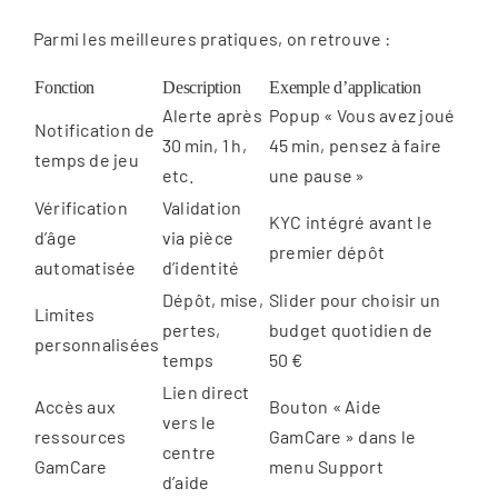
Parmi les meilleures pratiques, on retrouve :
Fonction
Description
Exemple d’application
Alerte après
Popup « Vous avez joué
Notification de
30 min, 1 h,
45 min, pensez à faire
temps de jeu
etc.
une pause »
Vérification
Validation
KYC intégré avant le
d’âge
via pièce
premier dépôt
automatisée
d’identité
Dépôt, mise,
Slider pour choisir un
Limites
pertes,
budget quotidien de
personnalisées
temps
50 €
Lien direct
Accès aux
Bouton « Aide
vers le
ressources
GamCare » dans le
centre
GamCare
menu Support
d’aide