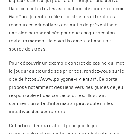
signaux d’alerte qui pourraient indiquer une dérive.
Dans ce contexte, les associations de soutien comme
GamCare jouent un rôle crucial : elles offrent des
ressources éducatives, des outils de prévention et
une aide personnalisée pour que chaque session
reste un moment de divertissement et non une
source de stress.
Pour découvrir un exemple concret de casino qui met
le joueur au cœur de ses priorités, rendez‑vous sur le
site de
https://www.polygone-riviera.fr/
. Ce portail
propose notamment des liens vers des guides de jeu
responsable et des contacts utiles, illustrant
comment un site d’information peut soutenir les
initiatives des opérateurs.
Cet article décrira d’abord pourquoi le jeu
responsable est essentiel pour les débutants, puis