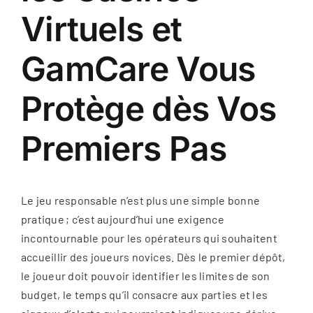
Virtuels et
Espace Client
GamCare Vous
La carte
Protège dès Vos
Premiers Pas
Le jeu responsable n’est plus une simple bonne
pratique ; c’est aujourd’hui une exigence
incontournable pour les opérateurs qui souhaitent
accueillir des joueurs novices. Dès le premier dépôt,
le joueur doit pouvoir identifier les limites de son
budget, le temps qu’il consacre aux parties et les