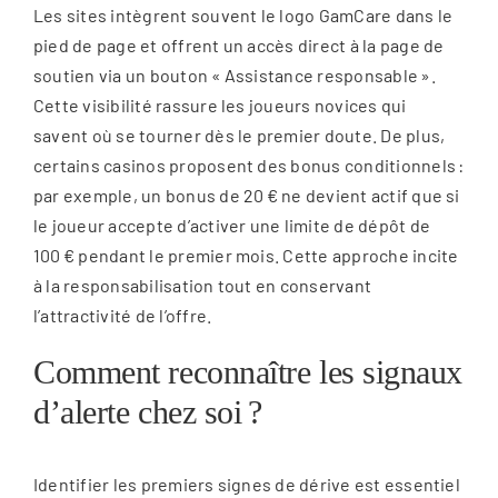
Les sites intègrent souvent le logo GamCare dans le
pied de page et offrent un accès direct à la page de
soutien via un bouton « Assistance responsable ».
Cette visibilité rassure les joueurs novices qui
savent où se tourner dès le premier doute. De plus,
certains casinos proposent des bonus conditionnels :
par exemple, un bonus de 20 € ne devient actif que si
le joueur accepte d’activer une limite de dépôt de
100 € pendant le premier mois. Cette approche incite
à la responsabilisation tout en conservant
l’attractivité de l’offre.
Comment reconnaître les signaux
d’alerte chez soi ?
Identifier les premiers signes de dérive est essentiel