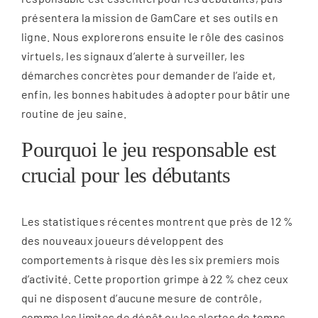
présentera la mission de GamCare et ses outils en
ligne. Nous explorerons ensuite le rôle des casinos
virtuels, les signaux d’alerte à surveiller, les
démarches concrètes pour demander de l’aide et,
enfin, les bonnes habitudes à adopter pour bâtir une
routine de jeu saine.
Pourquoi le jeu responsable est
crucial pour les débutants
Les statistiques récentes montrent que près de 12 %
des nouveaux joueurs développent des
comportements à risque dès les six premiers mois
d’activité. Cette proportion grimpe à 22 % chez ceux
qui ne disposent d’aucune mesure de contrôle,
comme les limites de dépôt ou les alertes de temps