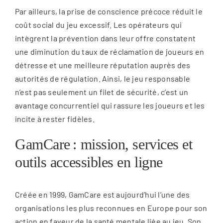
Par ailleurs, la prise de conscience précoce réduit le
coût social du jeu excessif. Les opérateurs qui
intègrent la prévention dans leur offre constatent
une diminution du taux de réclamation de joueurs en
détresse et une meilleure réputation auprès des
autorités de régulation. Ainsi, le jeu responsable
n’est pas seulement un filet de sécurité, c’est un
avantage concurrentiel qui rassure les joueurs et les
incite à rester fidèles.
GamCare : mission, services et
outils accessibles en ligne
Créée en 1999, GamCare est aujourd’hui l’une des
organisations les plus reconnues en Europe pour son
action en faveur de la santé mentale liée au jeu. Son