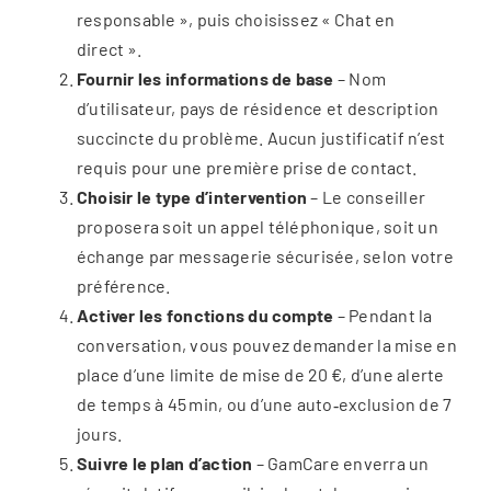
responsable », puis choisissez « Chat en
direct ».
Fournir les informations de base
– Nom
d’utilisateur, pays de résidence et description
succincte du problème. Aucun justificatif n’est
requis pour une première prise de contact.
Choisir le type d’intervention
– Le conseiller
proposera soit un appel téléphonique, soit un
échange par messagerie sécurisée, selon votre
préférence.
Activer les fonctions du compte
– Pendant la
conversation, vous pouvez demander la mise en
place d’une limite de mise de 20 €, d’une alerte
de temps à 45 min, ou d’une auto‑exclusion de 7
jours.
Suivre le plan d’action
– GamCare enverra un