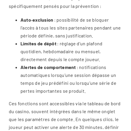
spécifiquement pensés pour la prévention :
Auto‑exclusion
: possibilité de se bloquer
l’accès à tous les sites partenaires pendant une
période définie, sans justification.
Limites de dépôt
: réglage d’un plafond
quotidien, hebdomadaire ou mensuel,
directement depuis le compte joueur.
Alertes de comportement
: notifications
automatiques lorsqu’une session dépasse un
temps de jeu prédéfini ou lorsqu’une série de
pertes importantes se produit.
Ces fonctions sont accessibles via le tableau de bord
du casino, souvent intégrées dans le même onglet
que les paramètres de compte. En quelques clics, le
joueur peut activer une alerte de 30 minutes, définir