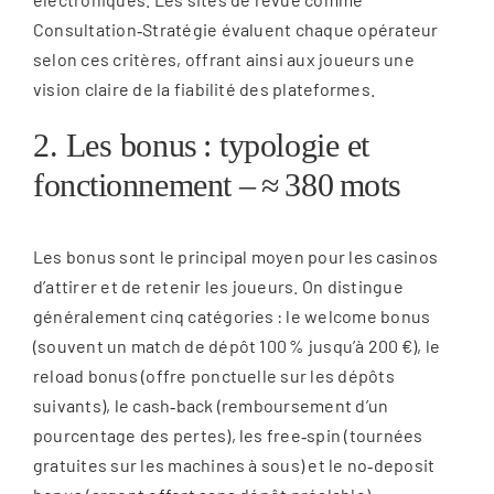
Consultation‑Stratégie évaluent chaque opérateur
selon ces critères, offrant ainsi aux joueurs une
vision claire de la fiabilité des plateformes.
2. Les bonus : typologie et
fonctionnement – ≈ 380 mots
Les bonus sont le principal moyen pour les casinos
d’attirer et de retenir les joueurs. On distingue
généralement cinq catégories : le welcome bonus
(souvent un match de dépôt 100 % jusqu’à 200 €), le
reload bonus (offre ponctuelle sur les dépôts
suivants), le cash‑back (remboursement d’un
pourcentage des pertes), les free‑spin (tournées
gratuites sur les machines à sous) et le no‑deposit