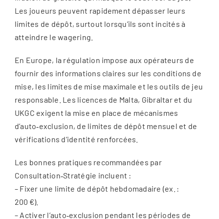
Les joueurs peuvent rapidement dépasser leurs
limites de dépôt, surtout lorsqu’ils sont incités à
atteindre le wagering.
En Europe, la régulation impose aux opérateurs de
fournir des informations claires sur les conditions de
mise, les limites de mise maximale et les outils de jeu
responsable. Les licences de Malta, Gibraltar et du
UKGC exigent la mise en place de mécanismes
d’auto‑exclusion, de limites de dépôt mensuel et de
vérifications d’identité renforcées.
Les bonnes pratiques recommandées par
Consultation‑Stratégie incluent :
– Fixer une limite de dépôt hebdomadaire (ex. :
200 €).
– Activer l’auto‑exclusion pendant les périodes de