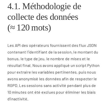
4.1. Méthodologie de
collecte des données
(≈ 120 mots)
Les API des opérateurs fournissent des flux JSON
contenant l’identifiant de la session, le montant du
bonus, le type de jeu, le nombre de mises et le
résultat final. Nous avons appliqué un script Python
pour extraire les variables pertinentes, puis nous
avons anonymisé les données afin de respecter le
RGPD. Les sessions sans activité pendant plus de
10 minutes ont été exclues pour éliminer les biais
d’inactivité.