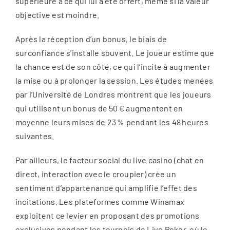
supérieure à ce qui lui a été offert, même si la valeur
objective est moindre.
Après la réception d’un bonus, le biais de
surconfiance s’installe souvent. Le joueur estime que
la chance est de son côté, ce qui l’incite à augmenter
la mise ou à prolonger la session. Les études menées
par l’Université de Londres montrent que les joueurs
qui utilisent un bonus de 50 € augmentent en
moyenne leurs mises de 23 % pendant les 48 heures
suivantes.
Par ailleurs, le facteur social du live casino (chat en
direct, interaction avec le croupier) crée un
sentiment d’appartenance qui amplifie l’effet des
incitations. Les plateformes comme Winamax
exploitent ce levier en proposant des promotions
exclusives pendant les tournois de Live Poker, où le