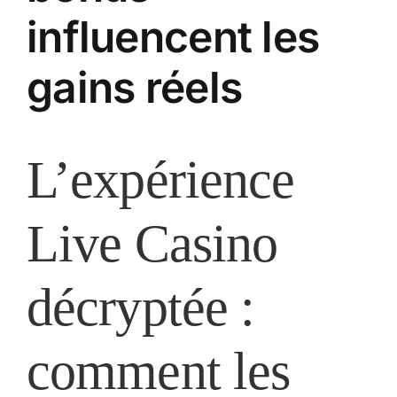
influencent les
Espace Client
gains réels
La carte
L’expérience
Live Casino
décryptée :
comment les