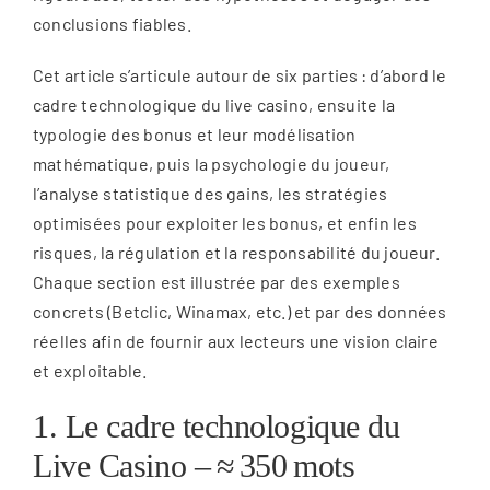
conclusions fiables.
Cet article s’articule autour de six parties : d’abord le
cadre technologique du live casino, ensuite la
typologie des bonus et leur modélisation
mathématique, puis la psychologie du joueur,
l’analyse statistique des gains, les stratégies
optimisées pour exploiter les bonus, et enfin les
risques, la régulation et la responsabilité du joueur.
Chaque section est illustrée par des exemples
concrets (Betclic, Winamax, etc.) et par des données
réelles afin de fournir aux lecteurs une vision claire
et exploitable.
1. Le cadre technologique du
Live Casino – ≈ 350 mots