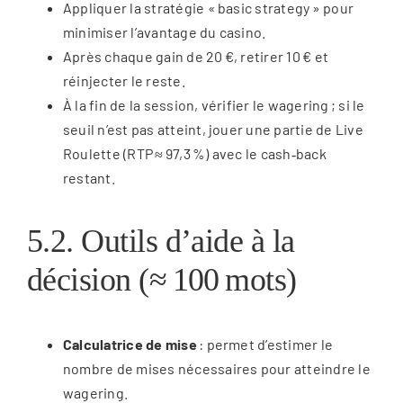
Appliquer la stratégie « basic strategy » pour
minimiser l’avantage du casino.
Après chaque gain de 20 €, retirer 10 € et
réinjecter le reste.
À la fin de la session, vérifier le wagering ; si le
seuil n’est pas atteint, jouer une partie de Live
Roulette (RTP ≈ 97,3 %) avec le cash‑back
restant.
5.2. Outils d’aide à la
décision (≈ 100 mots)
Calculatrice de mise
: permet d’estimer le
nombre de mises nécessaires pour atteindre le
wagering.