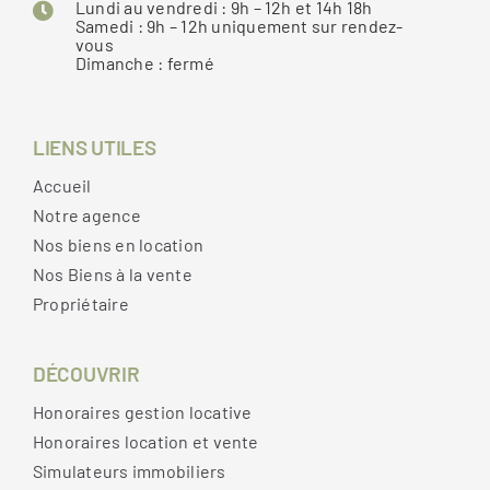
Lundi au vendredi : 9h – 12h et 14h 18h
Samedi : 9h – 12h uniquement sur rendez-
vous
Dimanche : fermé
LIENS UTILES
Accueil
Notre agence
Nos biens en location
Nos Biens à la vente
Propriétaire
DÉCOUVRIR
Honoraires gestion locative
Honoraires location et vente
Simulateurs immobiliers