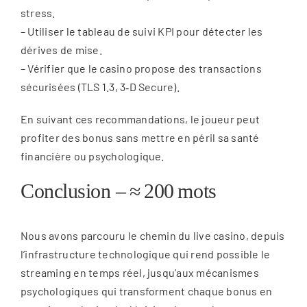
stress.
– Utiliser le tableau de suivi KPI pour détecter les
dérives de mise.
– Vérifier que le casino propose des transactions
sécurisées (TLS 1.3, 3‑D Secure).
En suivant ces recommandations, le joueur peut
profiter des bonus sans mettre en péril sa santé
financière ou psychologique.
Conclusion – ≈ 200 mots
Nous avons parcouru le chemin du live casino, depuis
l’infrastructure technologique qui rend possible le
streaming en temps réel, jusqu’aux mécanismes
psychologiques qui transforment chaque bonus en