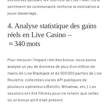
sentiment de communauté renforce la motivation à
jouer davantage.
4. Analyse statistique des gains
réels en Live Casino –
≈ 340 mots
Pour mesurer l’impact réel des bonus, nous avons
analysé un jeu de données de plus d’un million de
mains de Live Blackjack et de 500 000 parties de Live
Roulette, collectées via les API publiques de
plusieurs opérateurs (Betclic, Winamax, etc.). Les
sessions ont été filtrées pour ne retenir que celles
où un bonus actif était présent.