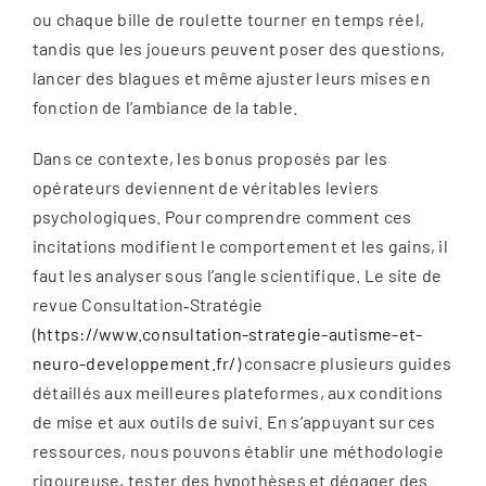
ou chaque bille de roulette tourner en temps réel,
tandis que les joueurs peuvent poser des questions,
lancer des blagues et même ajuster leurs mises en
fonction de l’ambiance de la table.
Dans ce contexte, les bonus proposés par les
opérateurs deviennent de véritables leviers
psychologiques. Pour comprendre comment ces
incitations modifient le comportement et les gains, il
faut les analyser sous l’angle scientifique. Le site de
revue Consultation‑Stratégie
(
https://www.consultation-strategie-autisme-et-
neuro-developpement.fr/
) consacre plusieurs guides
détaillés aux meilleures plateformes, aux conditions
de mise et aux outils de suivi. En s’appuyant sur ces
ressources, nous pouvons établir une méthodologie
rigoureuse, tester des hypothèses et dégager des