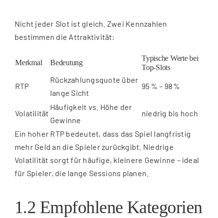
Nicht jeder Slot ist gleich. Zwei Kennzahlen
bestimmen die Attraktivität:
Typische Werte bei
Merkmal
Bedeutung
Top‑Slots
Rückzahlungsquote über
RTP
95 % – 98 %
lange Sicht
Häufigkeit vs. Höhe der
Volatilität
niedrig bis hoch
Gewinne
Ein hoher RTP bedeutet, dass das Spiel langfristig
mehr Geld an die Spieler zurückgibt. Niedrige
Volatilität sorgt für häufige, kleinere Gewinne – ideal
für Spieler, die lange Sessions planen.
1.2 Empfohlene Kategorien