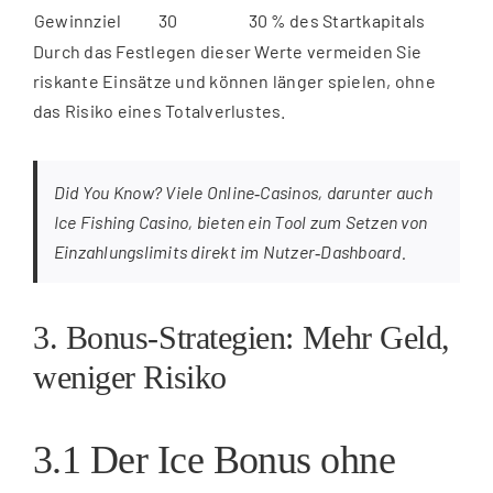
Gewinnziel
30
30 % des Startkapitals
Durch das Festlegen dieser Werte vermeiden Sie
riskante Einsätze und können länger spielen, ohne
das Risiko eines Totalverlustes.
Did You Know? Viele Online‑Casinos, darunter auch
Ice Fishing Casino, bieten ein Tool zum Setzen von
Einzahlungslimits direkt im Nutzer‑Dashboard.
3. Bonus‑Strategien: Mehr Geld,
weniger Risiko
3.1 Der Ice Bonus ohne