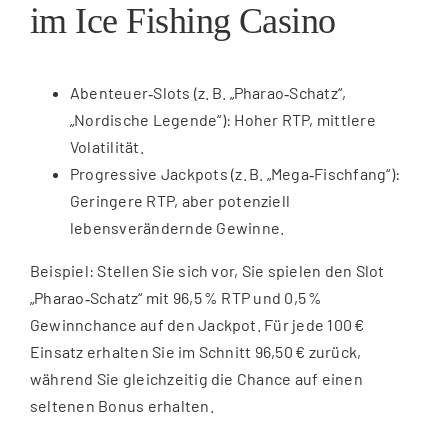
im Ice Fishing Casino
Abenteuer‑Slots (z. B. „Pharao‑Schatz“,
„Nordische Legende“): Hoher RTP, mittlere
Volatilität.
Progressive Jackpots (z. B. „Mega‑Fischfang“):
Geringere RTP, aber potenziell
lebensverändernde Gewinne.
Beispiel: Stellen Sie sich vor, Sie spielen den Slot
„Pharao‑Schatz“ mit 96,5 % RTP und 0,5 %
Gewinnchance auf den Jackpot. Für jede 100 €
Einsatz erhalten Sie im Schnitt 96,50 € zurück,
während Sie gleichzeitig die Chance auf einen
seltenen Bonus erhalten.