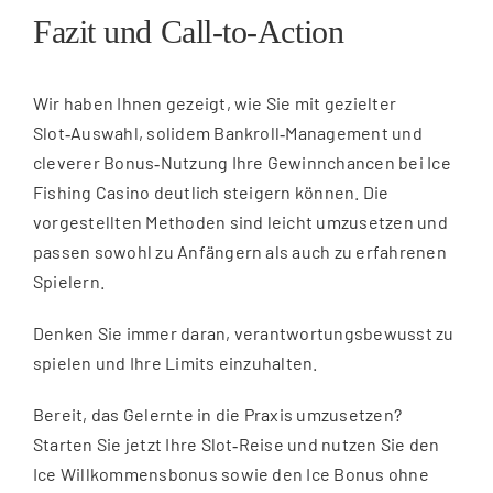
Fazit und Call‑to‑Action
Wir haben Ihnen gezeigt, wie Sie mit gezielter
Slot‑Auswahl, solidem Bankroll‑Management und
cleverer Bonus‑Nutzung Ihre Gewinnchancen bei Ice
Fishing Casino deutlich steigern können. Die
vorgestellten Methoden sind leicht umzusetzen und
passen sowohl zu Anfängern als auch zu erfahrenen
Spielern.
Denken Sie immer daran, verantwortungsbewusst zu
spielen und Ihre Limits einzuhalten.
Bereit, das Gelernte in die Praxis umzusetzen?
Starten Sie jetzt Ihre Slot‑Reise und nutzen Sie den
Ice Willkommensbonus sowie den Ice Bonus ohne