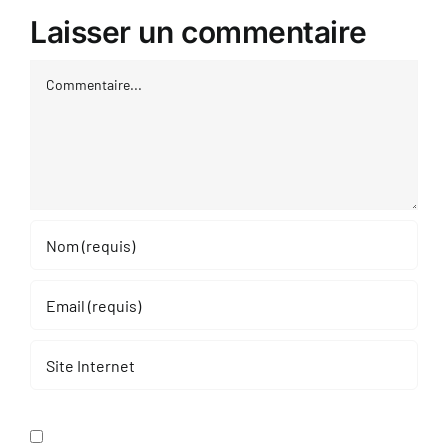
Spin
https://www.nl-
Laisser un commentaire
to
crystal-
Win
Commentaire
roll-
casino.games/