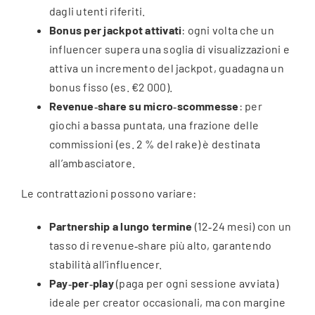
dagli utenti riferiti.
Bonus per jackpot attivati
: ogni volta che un
influencer supera una soglia di visualizzazioni e
attiva un incremento del jackpot, guadagna un
bonus fisso (es. €2 000).
Revenue‑share su micro‑scommesse
: per
giochi a bassa puntata, una frazione delle
commissioni (es. 2 % del rake) è destinata
all’ambasciatore.
Le contrattazioni possono variare:
Partnership a lungo termine
(12‑24 mesi) con un
tasso di revenue‑share più alto, garantendo
stabilità all’influencer.
Pay‑per‑play
(paga per ogni sessione avviata)
ideale per creator occasionali, ma con margine