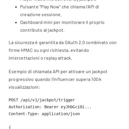
Pulsante “Play Now” che chiama l’API di
creazione sessione.
Dashboard mini per monitorare il proprio
contributo al jackpot.
La sicurezza è garantita da OAuth 2.0 combinato con
firme HMAC su ogni richiesta, evitando
intercettazioni o replay attack.
Esempio di chiamata API per attivare un jackpot
progressivo quando l’influencer supera 100 k
visualizzazioni:
POST /api/v1/jackpot/trigger

Authorization: Bearer eyJhbGciOi...

Content-Type: application/json

{
