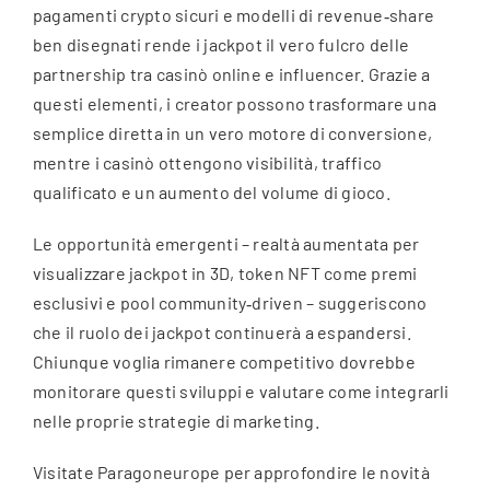
pagamenti crypto sicuri e modelli di revenue‑share
ben disegnati rende i jackpot il vero fulcro delle
partnership tra casinò online e influencer. Grazie a
questi elementi, i creator possono trasformare una
semplice diretta in un vero motore di conversione,
mentre i casinò ottengono visibilità, traffico
qualificato e un aumento del volume di gioco.
Le opportunità emergenti – realtà aumentata per
visualizzare jackpot in 3D, token NFT come premi
esclusivi e pool community‑driven – suggeriscono
che il ruolo dei jackpot continuerà a espandersi.
Chiunque voglia rimanere competitivo dovrebbe
monitorare questi sviluppi e valutare come integrarli
nelle proprie strategie di marketing.
Visitate Paragoneurope per approfondire le novità