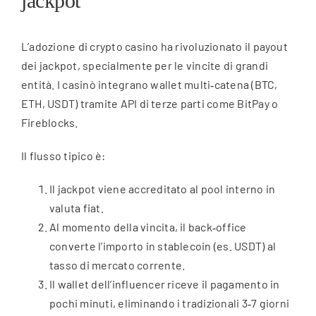
jackpot
L’adozione di crypto casino ha rivoluzionato il payout
dei jackpot, specialmente per le vincite di grandi
entità. I casinò integrano wallet multi‑catena (BTC,
ETH, USDT) tramite API di terze parti come BitPay o
Fireblocks.
Il flusso tipico è:
Il jackpot viene accreditato al pool interno in
valuta fiat.
Al momento della vincita, il back‑office
converte l’importo in stablecoin (es. USDT) al
tasso di mercato corrente.
Il wallet dell’influencer riceve il pagamento in
pochi minuti, eliminando i tradizionali 3‑7 giorni