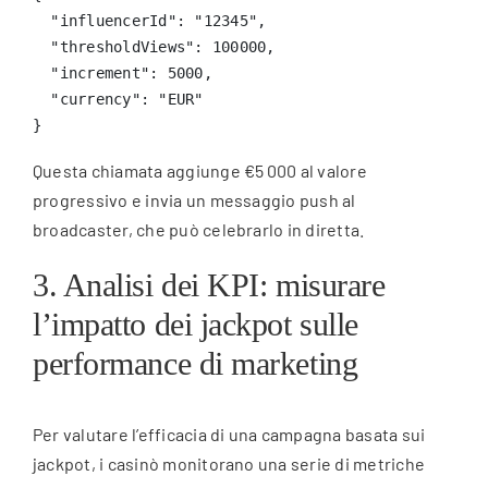
  "influencerId": "12345",

  "thresholdViews": 100000,

  "increment": 5000,

  "currency": "EUR"

Questa chiamata aggiunge €5 000 al valore
progressivo e invia un messaggio push al
broadcaster, che può celebrarlo in diretta.
3. Analisi dei KPI: misurare
l’impatto dei jackpot sulle
performance di marketing
Per valutare l’efficacia di una campagna basata sui
jackpot, i casinò monitorano una serie di metriche