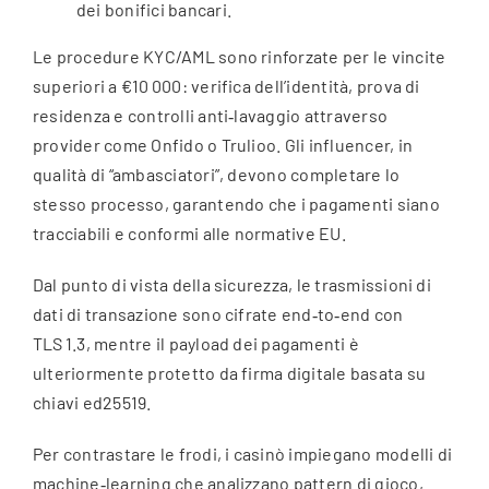
dei bonifici bancari.
Le procedure KYC/AML sono rinforzate per le vincite
superiori a €10 000: verifica dell’identità, prova di
residenza e controlli anti‑lavaggio attraverso
provider come Onfido o Trulioo. Gli influencer, in
qualità di “ambasciatori”, devono completare lo
stesso processo, garantendo che i pagamenti siano
tracciabili e conformi alle normative EU.
Dal punto di vista della sicurezza, le trasmissioni di
dati di transazione sono cifrate end‑to‑end con
TLS 1.3, mentre il payload dei pagamenti è
ulteriormente protetto da firma digitale basata su
chiavi ed25519.
Per contrastare le frodi, i casinò impiegano modelli di
machine‑learning che analizzano pattern di gioco,