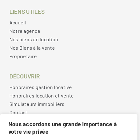
LIENS UTILES
Accueil
Notre agence
Nos biens en location
Nos Biens à la vente
Propriétaire
DÉCOUVRIR
Honoraires gestion locative
Honoraires location et vente
Simulateurs immobiliers
Contact
Nous accordons une grande importance à
votre vie privée
MENTIONS LÉGALES