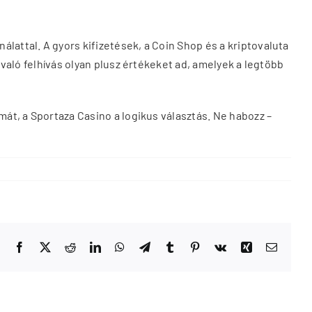
lattal. A gyors kifizetések, a Coin Shop és a kriptovaluta
 való felhívás olyan plusz értékeket ad, amelyek a legtöbb
mát, a Sportaza Casino a logikus választás. Ne habozz –
Facebook
X
Reddit
LinkedIn
WhatsApp
Telegram
Tumblr
Pinterest
Vk
Xing
Email