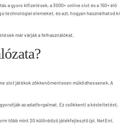
ás a gyors kifizetések, a 3000+ online slot és a 150+ élő
gú technológiai elemeket, és azt, hogyan használhatod ki
etések már várják a felhasználókat.
lózata?
nline slot játékok zökkenőmentesen működhessenek. A
yorsítják az adatforgalmat. Ez csökkenti a késleltetést,
orm több mint 20 különböző játékfejlesztő (pl. NetEnt,