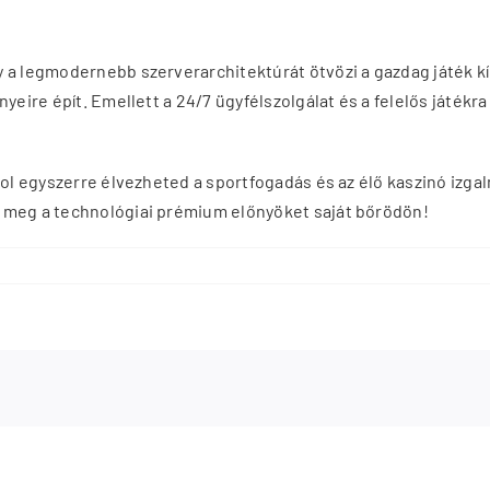
a legmodernebb szerverarchitektúrát ötvözi a gazdag játék kíná
yeire épít. Emellett a 24/7 ügyfélszolgálat és a felelős játékra
hol egyszerre élvezheted a sportfogadás és az élő kaszinó izgal
d meg a technológiai prémium előnyöket saját bőrödön!