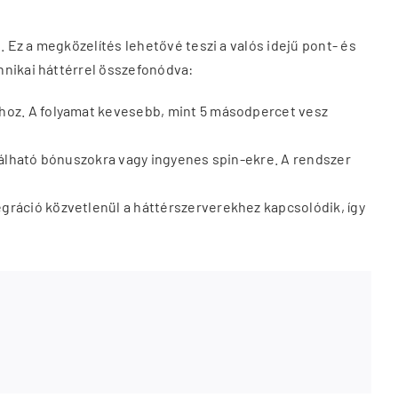
 Ez a megközelítés lehetővé teszi a valós idejű pont- és
hnikai háttérrel összefonódva:
jához. A folyamat kevesebb, mint 5 másodpercet vesz
ználható bónuszokra vagy ingyenes spin-ekre. A rendszer
egráció közvetlenül a háttérszerverekhez kapcsolódik, így