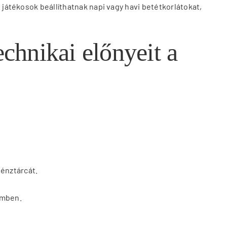
 játékosok beállíthatnak napi vagy havi betétkorlátokat,
chnikai előnyeit a
pénztárcát.
emben.