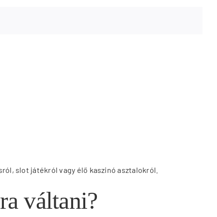
l, slot játékról vagy élő kaszinó asztalokról.
a váltani?