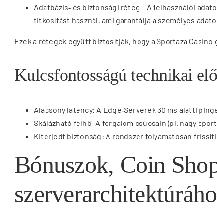
Adatbázis‑ és biztonsági réteg – A felhasználói adat
titkosítást használ, ami garantálja a személyes adat
Ezek a rétegek együtt biztosítják, hogy a Sportaza Casino g
Kulcsfontosságú technikai el
Alacsony latency: A Edge‑Serverek 30 ms alatti ping
Skálázható felhő: A forgalom csúcsain (pl. nagy spor
Kiterjedt biztonság: A rendszer folyamatosan frissí
Bónuszok, Coin Shop
szerverarchitektúráh