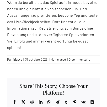
Wenn du bereit bist, das Spiel auf ein neues Level zu
heben und gleichzeitig von schnellen Ein- und
Auszahlungen zu profitieren,
besuche Yep
und teste
das Live‑Blackjack selbst. Dort findest du alle
Informationen zur Registrierung, zum Bonus ohne
Einzahlung und zu den verfügbaren Spielvarianten.
Viel Erfolg und immer verantwortungsbewusst
spielen!
Par
iziasys
|
31 octobre 2025
|
Non classé
|
0 commentaire
Share This Story, Choose Your
Platform!
Facebook
X
Reddit
LinkedIn
WhatsApp
Telegram
Tumblr
Pinterest
Vk
Xing