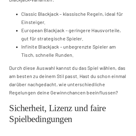
Classic Blackjack – klassische Regeln, ideal für
Einsteiger.
European Blackjack – geringere Hausvorteile,
gut für strategische Spieler.
Infinite Blackjack – unbegrenzte Spieler am
Tisch, schnelle Runden.
Durch diese Auswahl kannst du das Spiel wählen, das
am besten zu deinem Stil passt. Hast du schon einmal
darüber nachgedacht, wie unterschiedliche
Regelungen deine Gewinnchancen beeinflussen?
Sicherheit, Lizenz und faire
Spielbedingungen