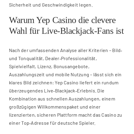
Sicherheit und Geschwindigkeit legen.
Warum Yep Casino die clevere
Wahl für Live‑Blackjack‑Fans ist
Nach der umfassenden Analyse aller Kriterien – Bild‑
und Tonqualität, Dealer‑Professionalität,
Spielvielfalt, Lizenz, Bonusangebote,
Auszahlungszeit und mobile Nutzung – lässt sich ein
klares Bild zeichnen: Yep Casino liefert ein rundum
überzeugendes Live‑Blackjack‑Erlebnis. Die
Kombination aus schnellen Auszahlungen, einem
großzügigen Willkommenspaket und einer
lizenzierten, sicheren Plattform macht das Casino zu
einer Top‑Adresse für deutsche Spieler.