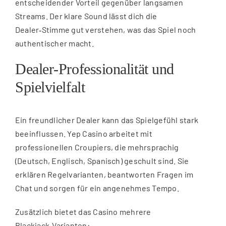
entscheidender Vorteil gegenüber langsamen
Streams. Der klare Sound lässt dich die
Dealer‑Stimme gut verstehen, was das Spiel noch
authentischer macht.
Dealer‑Professionalität und
Spielvielfalt
Ein freundlicher Dealer kann das Spielgefühl stark
beeinflussen. Yep Casino arbeitet mit
professionellen Croupiers, die mehrsprachig
(Deutsch, Englisch, Spanisch) geschult sind. Sie
erklären Regelvarianten, beantworten Fragen im
Chat und sorgen für ein angenehmes Tempo.
Zusätzlich bietet das Casino mehrere
Blackjack‑Varianten: