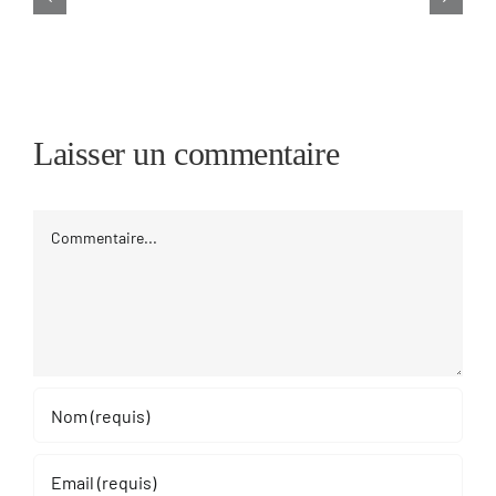
https://www.casinohigh
_
across
Canada
Try
Laisser un commentaire
It
Now
Commentaire