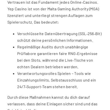
Vertrauen ist das Fundament jedes Online‑Casinos.
Yep Casino ist von der Malta Gaming Authority (MGA)
lizenziert und unterliegt strengen Auflagen zum
Spielerschutz. Das bedeutet:
Verschlüsselte Datenübertragung (SSL‑256‑Bit)
schützt deine persönlichen Informationen.
Regelmäßige Audits durch unabhängige
Prüflabore garantieren faire RNG‑Ergebnisse
bei den Slots, während die Live‑Tische von
echten Dealern betrieben werden.
Verantwortungsvolles Spielen – Tools wie
Einzahlungslimits, Selbstausschluss und ein
24/7‑Support-Team stehen bereit.
Durch diese Maßnahmen kannst du dich darauf
verlassen, dass deine Einlagen sicher sind und das