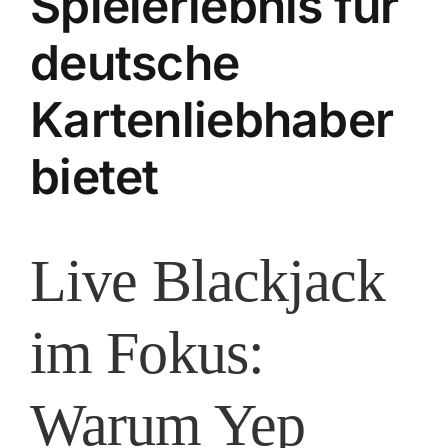
Spielerlebnis für
deutsche
Espace C
Kartenliebhaber
La carte
bietet
Live Blackjack
im Fokus:
Warum Yep