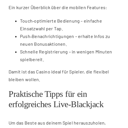
Ein kurzer Überblick über die mobilen Features:
Touch‑optimierte Bedienung – einfache
Einsatzwahl per Tap.
Push‑Benachrichtigungen – erhalte Infos zu
neuen Bonusaktionen.
Schnelle Registrierung – in wenigen Minuten
spielbereit.
Damit ist das Casino ideal für Spieler, die flexibel
bleiben wollen.
Praktische Tipps für ein
erfolgreiches Live‑Blackjack
Um das Beste aus deinem Spiel herauszuholen,