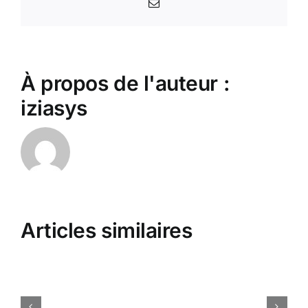
Email
À propos de l'auteur :
iziasys
Fantastical
Articles similaires
OFFER
FOR
Fresh
Participant