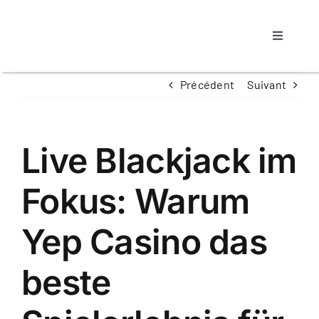
Passer
au
Toggle
contenu
Navigati
Accueil
Précédent
Suivant
Notre a
Live Blackjack im
Propriét
Fokus: Warum
Locatair
Yep Casino das
beste
Nos Bie
Contact