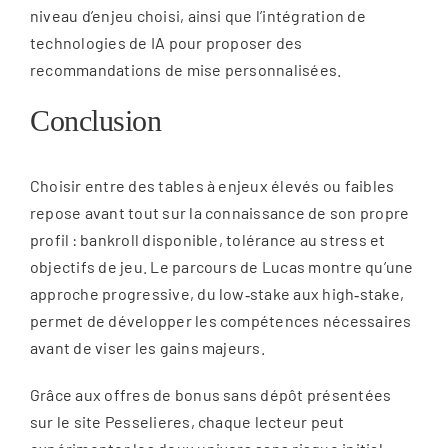
niveau d’enjeu choisi, ainsi que l’intégration de
technologies de IA pour proposer des
recommandations de mise personnalisées.
Conclusion
Choisir entre des tables à enjeux élevés ou faibles
repose avant tout sur la connaissance de son propre
profil : bankroll disponible, tolérance au stress et
objectifs de jeu. Le parcours de Lucas montre qu’une
approche progressive, du low‑stake aux high‑stake,
permet de développer les compétences nécessaires
avant de viser les gains majeurs.
Grâce aux offres de bonus sans dépôt présentées
sur le site Pesselieres, chaque lecteur peut