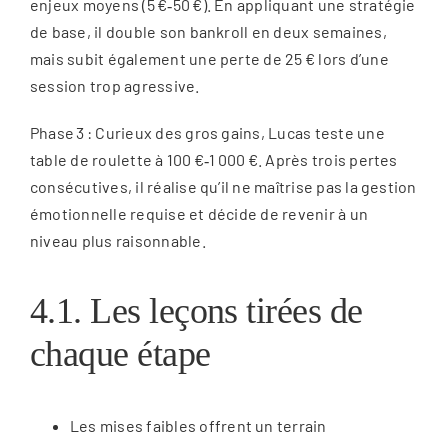
enjeux moyens (5 €‑50 €). En appliquant une stratégie
de base, il double son bankroll en deux semaines,
mais subit également une perte de 25 € lors d’une
session trop agressive.
Phase 3 : Curieux des gros gains, Lucas teste une
table de roulette à 100 €‑1 000 €. Après trois pertes
consécutives, il réalise qu’il ne maîtrise pas la gestion
émotionnelle requise et décide de revenir à un
niveau plus raisonnable.
4.1. Les leçons tirées de
chaque étape
Les mises faibles offrent un terrain