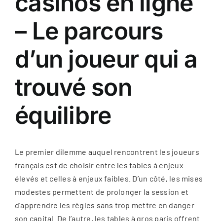
casinos en ligne
– Le parcours
Espace C
d’un joueur qui a
La carte
trouvé son
équilibre
Le premier dilemme auquel rencontrent les joueurs
français est de choisir entre les tables à enjeux
élevés et celles à enjeux faibles. D’un côté, les mises
modestes permettent de prolonger la session et
d’apprendre les règles sans trop mettre en danger
son capital. De l’autre, les tables à gros paris offrent