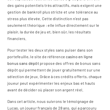
des gains potentiels très attractifs, mais exigent une
gestion de bankroll plus stricte et une tolérance au
stress plus élevée. Cette distinction n’est pas
seulement théorique : elle influe directement sur le
plaisir, la durée de jeu et, bien sûr, les résultats
financiers.
Pour tester les deux styles sans puiser dans son
portefeuille, le site de référence
casino en ligne
bonus sans dépôt
propose des offres de bonus sans
dépôt qui permettent de jouer gratuitement sur une
sélection de jeux. Grâce à ces crédits offerts, chaque
joueur peut expérimenter les enjeux bas et hauts
avant de décider où placer son argent réel.
Dans cet article, nous suivrons le témoignage de
Lucas, un joueur français de 28 ans, qui a parcouru