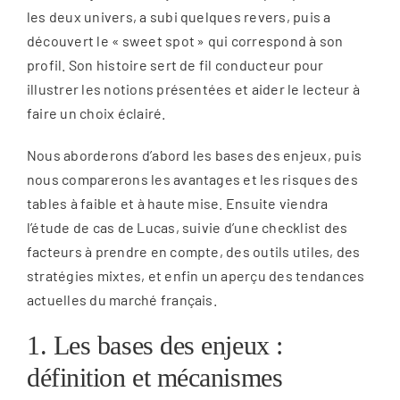
les deux univers, a subi quelques revers, puis a
découvert le « sweet spot » qui correspond à son
profil. Son histoire sert de fil conducteur pour
illustrer les notions présentées et aider le lecteur à
faire un choix éclairé.
Nous aborderons d’abord les bases des enjeux, puis
nous comparerons les avantages et les risques des
tables à faible et à haute mise. Ensuite viendra
l’étude de cas de Lucas, suivie d’une checklist des
facteurs à prendre en compte, des outils utiles, des
stratégies mixtes, et enfin un aperçu des tendances
actuelles du marché français.
1. Les bases des enjeux :
définition et mécanismes