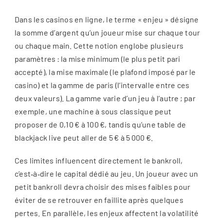
Dans les casinos en ligne, le terme « enjeu » désigne
la somme d’argent qu’un joueur mise sur chaque tour
ou chaque main. Cette notion englobe plusieurs
paramètres : la mise minimum (le plus petit pari
accepté), la mise maximale (le plafond imposé par le
casino) et la gamme de paris (l’intervalle entre ces
deux valeurs). La gamme varie d’un jeu à l’autre ; par
exemple, une machine à sous classique peut
proposer de 0,10 € à 100 €, tandis qu’une table de
blackjack live peut aller de 5 € à 5 000 €.
Ces limites influencent directement le bankroll,
c’est‑à‑dire le capital dédié au jeu. Un joueur avec un
petit bankroll devra choisir des mises faibles pour
éviter de se retrouver en faillite après quelques
pertes. En parallèle, les enjeux affectent la volatilité