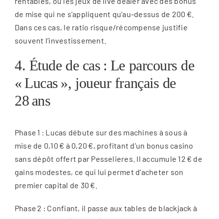
rentables, ou les jeux de live dealer avec des bonus
de mise qui ne s’appliquent qu’au-dessus de 200 €.
Dans ces cas, le ratio risque/récompense justifie
souvent l’investissement.
4. Étude de cas : Le parcours de
« Lucas », joueur français de
28 ans
Phase 1 : Lucas débute sur des machines à sous à
mise de 0,10 € à 0,20 €, profitant d’un bonus casino
sans dépôt offert par Pesselieres. Il accumule 12 € de
gains modestes, ce qui lui permet d’acheter son
premier capital de 30 €.
Phase 2 : Confiant, il passe aux tables de blackjack à