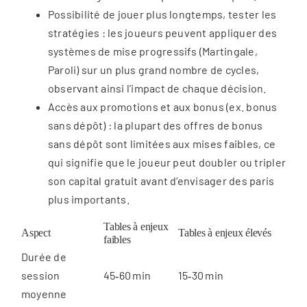
Possibilité de jouer plus longtemps, tester les
stratégies : les joueurs peuvent appliquer des
systèmes de mise progressifs (Martingale,
Paroli) sur un plus grand nombre de cycles,
observant ainsi l’impact de chaque décision.
Accès aux promotions et aux bonus (ex. bonus
sans dépôt) : la plupart des offres de bonus
sans dépôt sont limitées aux mises faibles, ce
qui signifie que le joueur peut doubler ou tripler
son capital gratuit avant d’envisager des paris
plus importants.
Tables à enjeux
Aspect
Tables à enjeux élevés
faibles
Durée de
session
45‑60 min
15‑30 min
moyenne