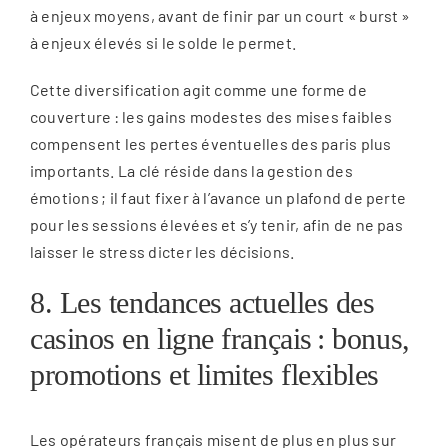
à enjeux moyens, avant de finir par un court « burst »
à enjeux élevés si le solde le permet.
Cette diversification agit comme une forme de
couverture : les gains modestes des mises faibles
compensent les pertes éventuelles des paris plus
importants. La clé réside dans la gestion des
émotions ; il faut fixer à l’avance un plafond de perte
pour les sessions élevées et s’y tenir, afin de ne pas
laisser le stress dicter les décisions.
8. Les tendances actuelles des
casinos en ligne français : bonus,
promotions et limites flexibles
Les opérateurs français misent de plus en plus sur