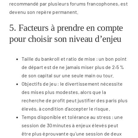
recommandé par plusieurs forums francophones, est
devenu son repère permanent.
5. Facteurs à prendre en compte
pour choisir son niveau d’enjeu
Taille du bankroll et ratio de mise : un bon point
de départ est de ne jamais miser plus de 2‑5 %
de son capital sur une seule main ou tour.
Objectifs de jeu : le divertissement nécessite
des mises plus modestes, alors que la
recherche de profit peut justifier des paris plus
élevés, à condition d’accepter le risque.
Temps disponible et tolérance au stress : une
session de 30 minutes à enjeux élevés peut
être plus éprouvante qu’une session de deux