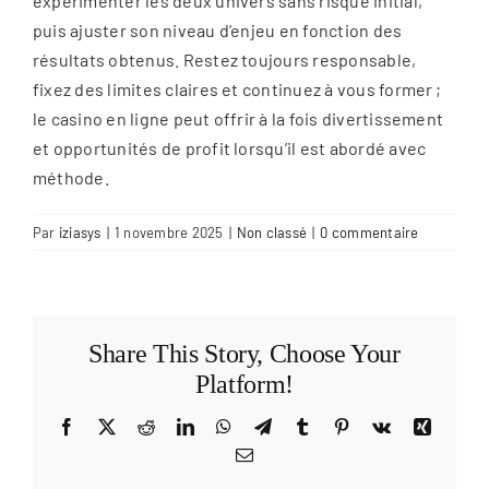
expérimenter les deux univers sans risque initial,
puis ajuster son niveau d’enjeu en fonction des
résultats obtenus. Restez toujours responsable,
fixez des limites claires et continuez à vous former ;
le casino en ligne peut offrir à la fois divertissement
et opportunités de profit lorsqu’il est abordé avec
méthode.
Par
iziasys
|
1 novembre 2025
|
Non classé
|
0 commentaire
Share This Story, Choose Your
Platform!
Facebook
X
Reddit
LinkedIn
WhatsApp
Telegram
Tumblr
Pinterest
Vk
Xing
Email