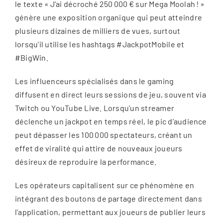
le texte « J’ai décroché 250 000 € sur Mega Moolah ! »
génère une exposition organique qui peut atteindre
plusieurs dizaines de milliers de vues, surtout
lorsqu’il utilise les hashtags #JackpotMobile et
#BigWin.
Les influenceurs spécialisés dans le gaming
diffusent en direct leurs sessions de jeu, souvent via
Twitch ou YouTube Live. Lorsqu’un streamer
déclenche un jackpot en temps réel, le pic d’audience
peut dépasser les 100 000 spectateurs, créant un
effet de viralité qui attire de nouveaux joueurs
désireux de reproduire la performance.
Les opérateurs capitalisent sur ce phénomène en
intégrant des boutons de partage directement dans
l’application, permettant aux joueurs de publier leurs