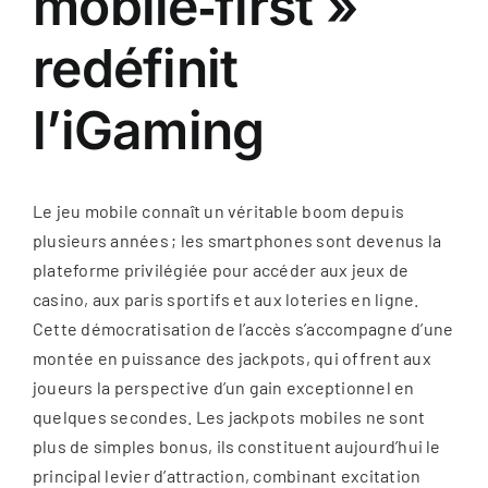
mobile‑first »
redéfinit
Espace C
l’iGaming
La carte
Le jeu mobile connaît un véritable boom depuis
plusieurs années ; les smartphones sont devenus la
plateforme privilégiée pour accéder aux jeux de
casino, aux paris sportifs et aux loteries en ligne.
Cette démocratisation de l’accès s’accompagne d’une
montée en puissance des jackpots, qui offrent aux
joueurs la perspective d’un gain exceptionnel en
quelques secondes. Les jackpots mobiles ne sont
plus de simples bonus, ils constituent aujourd’hui le
principal levier d’attraction, combinant excitation