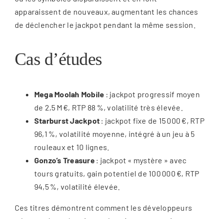
apparaissent de nouveaux, augmentant les chances
de déclencher le jackpot pendant la même session.
Cas d’études
Mega Moolah Mobile
: jackpot progressif moyen
de 2,5 M €, RTP 88 %, volatilité très élevée.
Starburst Jackpot
: jackpot fixe de 15 000 €, RTP
96,1 %, volatilité moyenne, intégré à un jeu à 5
rouleaux et 10 lignes.
Gonzo’s Treasure
: jackpot « mystère » avec
tours gratuits, gain potentiel de 100 000 €, RTP
94,5 %, volatilité élevée.
Ces titres démontrent comment les développeurs