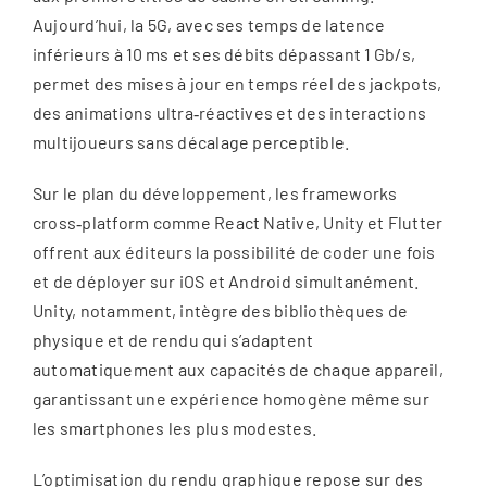
Aujourd’hui, la 5G, avec ses temps de latence
inférieurs à 10 ms et ses débits dépassant 1 Gb/s,
permet des mises à jour en temps réel des jackpots,
des animations ultra‑réactives et des interactions
multijoueurs sans décalage perceptible.
Sur le plan du développement, les frameworks
cross‑platform comme React Native, Unity et Flutter
offrent aux éditeurs la possibilité de coder une fois
et de déployer sur iOS et Android simultanément.
Unity, notamment, intègre des bibliothèques de
physique et de rendu qui s’adaptent
automatiquement aux capacités de chaque appareil,
garantissant une expérience homogène même sur
les smartphones les plus modestes.
L’optimisation du rendu graphique repose sur des