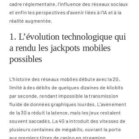
cadre réglementaire, l’influence des réseaux sociaux
et enfin les perspectives d’avenir liées à l’IA et à la
réalité augmentée.
1. L’évolution technologique qui
a rendu les jackpots mobiles
possibles
L’histoire des réseaux mobiles débute avec la 2G,
limité à des débits de quelques dizaines de kilobits
par seconde, rendant impossible la transmission
fluide de données graphiques lourdes. L’avènement
de la 3G a réduit la latence, mais les jeux restaient
souvent saccadés. La 4G a introduit des vitesses de
plusieurs centaines de mégabits, ouvrant la porte
aux premiers titres de casino en streaming.