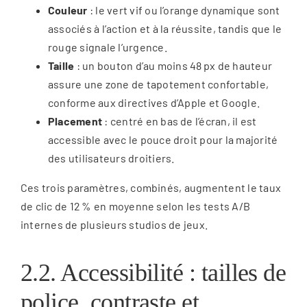
Couleur
: le vert vif ou l’orange dynamique sont
associés à l’action et à la réussite, tandis que le
rouge signale l’urgence.
Taille
: un bouton d’au moins 48 px de hauteur
assure une zone de tapotement confortable,
conforme aux directives d’Apple et Google.
Placement
: centré en bas de l’écran, il est
accessible avec le pouce droit pour la majorité
des utilisateurs droitiers.
Ces trois paramètres, combinés, augmentent le taux
de clic de 12 % en moyenne selon les tests A/B
internes de plusieurs studios de jeux.
2.2. Accessibilité : tailles de
police, contraste et