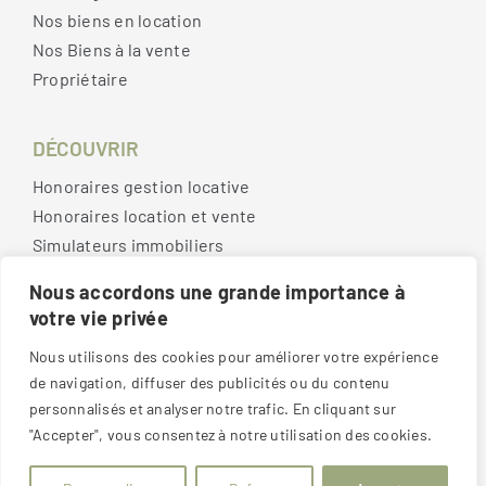
Nos biens en location
Nos Biens à la vente
Propriétaire
DÉCOUVRIR
Honoraires gestion locative
Honoraires location et vente
Simulateurs immobiliers
Contact
Nous accordons une grande importance à
votre vie privée
MENTIONS LÉGALES
Nous utilisons des cookies pour améliorer votre expérience
Mentions légales
de navigation, diffuser des publicités ou du contenu
personnalisés et analyser notre trafic. En cliquant sur
Politique de confidentialité
"Accepter", vous consentez à notre utilisation des cookies.
Utilise le logiciel Jview Promotion – Création
IZIASYS