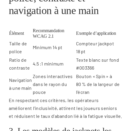
navigation à une main
Recommandation
Élément
Exemple d’application
WCAG 2.1
Taille de
Compteur jackpot
Minimum 14 pt
police
18 pt
Ratio de
Texte blanc sur fond
4,5 :1 minimum
contraste
#003366
Zones interactives
Bouton « Spin » à
Navigation
dans le rayon du
80 % de la largeur de
à une main
pouce
l’écran
En respectant ces critères, les opérateurs
améliorent l’inclusivité, attirent les joueurs seniors
et réduisent le taux d’abandon lié à la fatigue visuelle.
3. Les modèles de jackpots les