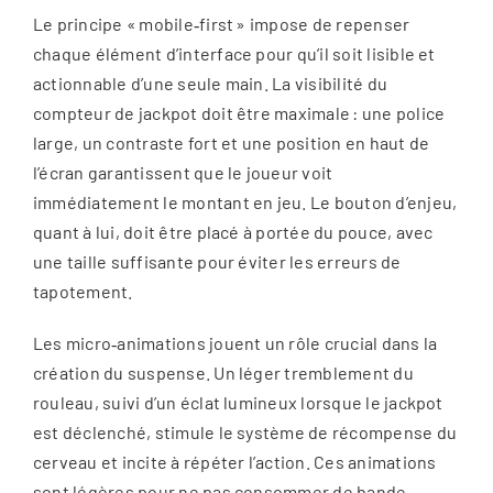
Le principe « mobile‑first » impose de repenser
chaque élément d’interface pour qu’il soit lisible et
actionnable d’une seule main. La visibilité du
compteur de jackpot doit être maximale : une police
large, un contraste fort et une position en haut de
l’écran garantissent que le joueur voit
immédiatement le montant en jeu. Le bouton d’enjeu,
quant à lui, doit être placé à portée du pouce, avec
une taille suffisante pour éviter les erreurs de
tapotement.
Les micro‑animations jouent un rôle crucial dans la
création du suspense. Un léger tremblement du
rouleau, suivi d’un éclat lumineux lorsque le jackpot
est déclenché, stimule le système de récompense du
cerveau et incite à répéter l’action. Ces animations
sont légères pour ne pas consommer de bande