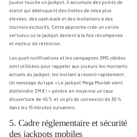
joueur touche un jackpot, il accumule des points de
statut qui débloquent des limites de mise plus
élevées, des cash‑back et des invitations à des
tournois exclusifs. Cette approche crée un cercle
vertueux où le jackpot devient à la fois récompense
et moteur de rétention.
Les push notifications et les campagnes SMS ciblées
sont utilisées pour rappeler aux joueurs les montants
actuels du jackpot, les incitant à revenir rapidement.
Un message du type « Le jackpot Mega Moolah vient
d’atteindre 3 M € ! » génère en moyenne un taux
d’ouverture de 45 % et un pic de connexion de 30 %
dans les 15 minutes suivantes.
5. Cadre réglementaire et sécurité
des jackpots mobiles