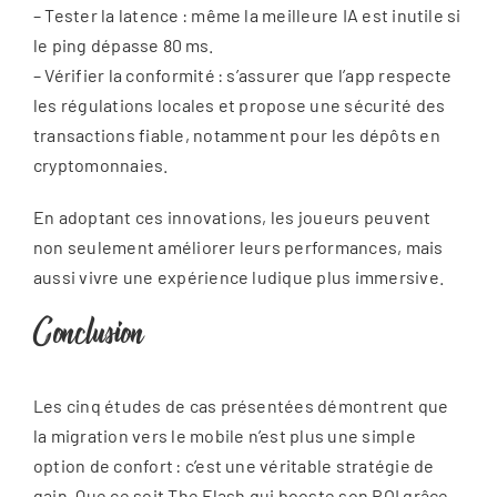
– Tester la latence : même la meilleure IA est inutile si
le ping dépasse 80 ms.
– Vérifier la conformité : s’assurer que l’app respecte
les régulations locales et propose une sécurité des
transactions fiable, notamment pour les dépôts en
cryptomonnaies.
En adoptant ces innovations, les joueurs peuvent
non seulement améliorer leurs performances, mais
aussi vivre une expérience ludique plus immersive.
Conclusion
Les cinq études de cas présentées démontrent que
la migration vers le mobile n’est plus une simple
option de confort : c’est une véritable stratégie de
gain. Que ce soit The Flash qui booste son ROI grâce