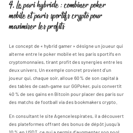
4. Le pari hybride : combiner poker
mobile et paris sportifs crypto pour
maximiser les profits
Le concept de « hybrid gamer » désigne un joueur qui
alterne entre le poker mobile et les paris sportifs en
cryptomonnaies, tirant profit des synergies entre les
deux univers. Un exemple concret provient d’un
joueur qui, chaque soir, alloue 60 % de son capital à
des tables de cash‑game sur GGPoker, puis convertit
40 % de ses gains en Bitcoin pour placer des paris sur
des matchs de football via des bookmakers crypto.
En consultant le site Agencelespirates, il a découvert
des plateformes offrant des bonus de dépôt jusqu’à
10 % en USDT, ce qui a permis d’augmenter son pool