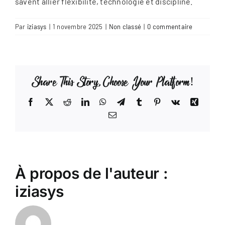
savent allier flexibilité, technologie et discipline.
Par
iziasys
|
1 novembre 2025
|
Non classé
|
0 commentaire
Share This Story, Choose Your Platform!
Facebook
X
Reddit
LinkedIn
WhatsApp
Telegram
Tumblr
Pinterest
Vk
Xing
Email
À propos de l'auteur :
iziasys