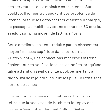
des serveurs et de la moindre concurrence. Sur
desktop, il rencontrait souvent des problèmes de
latence lorsque les data‑centers étaient surchargés.
Le passage au mobile, avec une connexion 5G stable,
a réduit son ping moyen de 120 ms à 45 ms.
Cette amélioration s’est traduite par un classement
moyen 15 places supérieur dans les tournois
« Late‑Night ». Les applications modernes offrent
également des notifications instantanées lorsqu’une
table atteint un seuil de prize pool, permettant à
Night‑Owl de rejoindre les jeux les plus lucratifs sans
perdre de temps.
Les fonctions de suivi de position en temps réel,
telles que la heat‑map de la table et le replay des
mains précédentes, donnent à Night‑Owl une