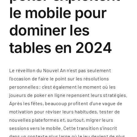
le mobile pour
Espace Client
dominer les
La carte
tables en 2024
Le réveillon du Nouvel An n’est pas seulement
l’occasion de faire le point sur les résolutions
personnelles ; c’est également le moment où les
joueurs de poker en ligne repensent leurs stratégies.
Après les fêtes, beaucoup profitent d’une vague de
motivation pour réviser leurs habitudes, tester de
nouvelles plateformes et, surtout, migrer leurs
sessions vers le mobile. Cette transition s’inscrit
dans un contexte plus large où le jeu devient de plus