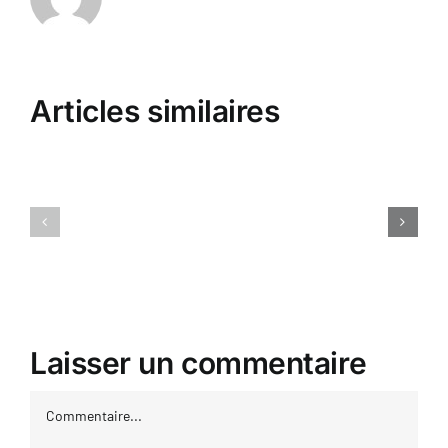
Faster
Backdown
Table
Articles similaires
(
Plot
Particularly
And
With
Hot
Crypto
Cassino
)
.
—
Norway
NZ
Join
Spin
Now
&
LiliBet
Laisser un commentaire
Win
Casino
https://www.5de
Commentaire
casino.com/