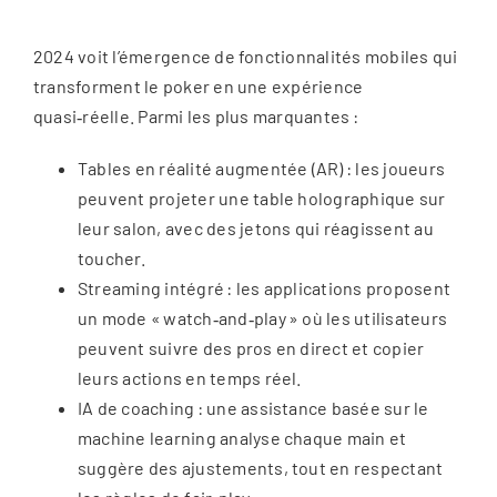
2024 voit l’émergence de fonctionnalités mobiles qui
transforment le poker en une expérience
quasi‑réelle. Parmi les plus marquantes :
Tables en réalité augmentée (AR) : les joueurs
peuvent projeter une table holographique sur
leur salon, avec des jetons qui réagissent au
toucher.
Streaming intégré : les applications proposent
un mode « watch‑and‑play » où les utilisateurs
peuvent suivre des pros en direct et copier
leurs actions en temps réel.
IA de coaching : une assistance basée sur le
machine learning analyse chaque main et
suggère des ajustements, tout en respectant