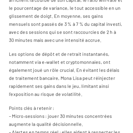
le pourcentage de variance, le tout accessible en un
glissement de doigt. En moyenne, ses gains
mensuels sont passés de 3 % à 7 % du capital investi,
avec des sessions qui se sont raccourcies de 2 h à
30 minutes mais avec une intensité accrue.
Les options de dépôt et de retrait instantanés,
notamment via e‑wallet et cryptomonnaies, ont
également joué un rôle crucial. En évitant les délais
de traitement bancaire, Mona Lisa peut réinjecter
rapidement ses gains dans le jeu, limitant ainsi
l’exposition au risque de volatilité.
Points clés à retenir :
– Micro‑sessions : jouer 30 minutes concentrées
augmente la qualité décisionnelle.
– Alertes en temps réel : elles aident à respecter les