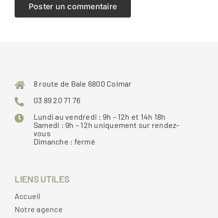
8 route de Bale 6800 Colmar
03 89 20 71 76
Lundi au vendredi : 9h – 12h et 14h 18h
Samedi : 9h – 12h uniquement sur rendez-
vous
Dimanche : fermé
LIENS UTILES
Accueil
Notre agence