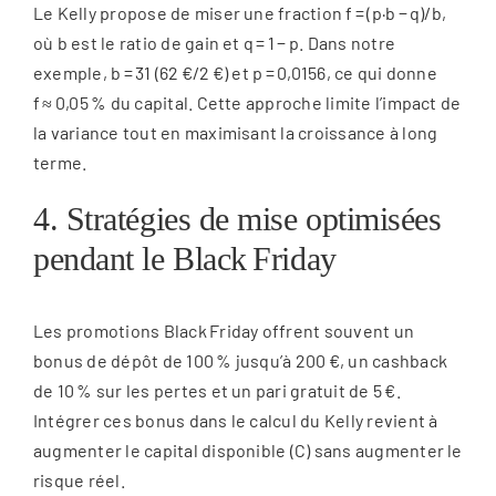
Le Kelly propose de miser une fraction f = (p·b − q)/b,
où b est le ratio de gain et q = 1 − p. Dans notre
exemple, b = 31 (62 €/2 €) et p = 0,0156, ce qui donne
f ≈ 0,05 % du capital. Cette approche limite l’impact de
la variance tout en maximisant la croissance à long
terme.
4. Stratégies de mise optimisées
pendant le Black Friday
Les promotions Black Friday offrent souvent un
bonus de dépôt de 100 % jusqu’à 200 €, un cashback
de 10 % sur les pertes et un pari gratuit de 5 €.
Intégrer ces bonus dans le calcul du Kelly revient à
augmenter le capital disponible (C) sans augmenter le
risque réel.