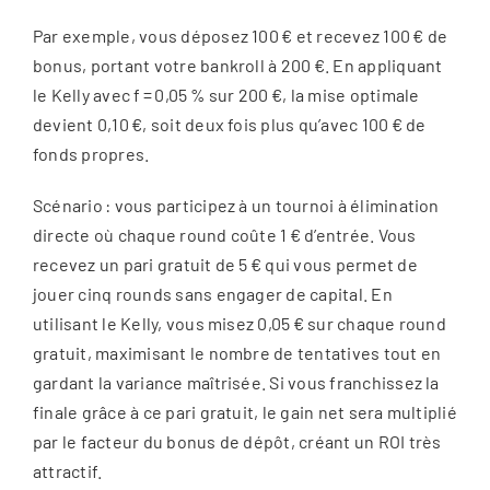
Par exemple, vous déposez 100 € et recevez 100 € de
bonus, portant votre bankroll à 200 €. En appliquant
le Kelly avec f = 0,05 % sur 200 €, la mise optimale
devient 0,10 €, soit deux fois plus qu’avec 100 € de
fonds propres.
Scénario : vous participez à un tournoi à élimination
directe où chaque round coûte 1 € d’entrée. Vous
recevez un pari gratuit de 5 € qui vous permet de
jouer cinq rounds sans engager de capital. En
utilisant le Kelly, vous misez 0,05 € sur chaque round
gratuit, maximisant le nombre de tentatives tout en
gardant la variance maîtrisée. Si vous franchissez la
finale grâce à ce pari gratuit, le gain net sera multiplié
par le facteur du bonus de dépôt, créant un ROI très
attractif.