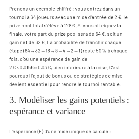
Prenons un exemple chiffré : vous entrez dans un
tournoi à 64 joueurs avec une mise d’entrée de 2 €, le
prize pool total s’élève à 128 €. Si vous atteignez la
finale, votre part du prize pool sera de 64 €, soit un
gain net de 62 €. La probabilité de franchir chaque
étape (64→32→16→8→4→2→1) reste 50 % à chaque
fois, d’où une espérance de gain de
2 € × 0,0156 ≈ 0,03 €, bien inférieure à la mise. C’est
pourquoi l’ajout de bonus ou de stratégies de mise
devient essentiel pour rendre le tournoi rentable.
3. Modéliser les gains potentiels :
espérance et variance
L’espérance (E) d’une mise unique se calcule :