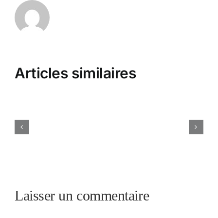
March
Articles similaires
Time
And
Fix
roolicasino-
au.com
◦
AU
Sign
Up
Laisser un commentaire
Today