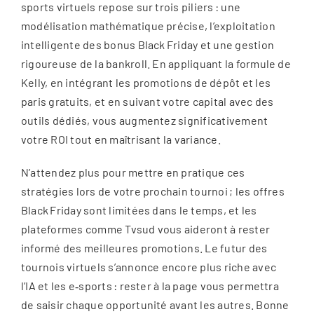
sports virtuels repose sur trois piliers : une
modélisation mathématique précise, l’exploitation
intelligente des bonus Black Friday et une gestion
rigoureuse de la bankroll. En appliquant la formule de
Kelly, en intégrant les promotions de dépôt et les
paris gratuits, et en suivant votre capital avec des
outils dédiés, vous augmentez significativement
votre ROI tout en maîtrisant la variance.
N’attendez plus pour mettre en pratique ces
stratégies lors de votre prochain tournoi ; les offres
Black Friday sont limitées dans le temps, et les
plateformes comme Tvsud vous aideront à rester
informé des meilleures promotions. Le futur des
tournois virtuels s’annonce encore plus riche avec
l’IA et les e‑sports : rester à la page vous permettra
de saisir chaque opportunité avant les autres. Bonne