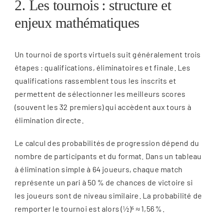
2. Les tournois : structure et
enjeux mathématiques
Un tournoi de sports virtuels suit généralement trois
étapes : qualifications, éliminatoires et finale. Les
qualifications rassemblent tous les inscrits et
permettent de sélectionner les meilleurs scores
(souvent les 32 premiers) qui accèdent aux tours à
élimination directe.
Le calcul des probabilités de progression dépend du
nombre de participants et du format. Dans un tableau
à élimination simple à 64 joueurs, chaque match
représente un pari à 50 % de chances de victoire si
les joueurs sont de niveau similaire. La probabilité de
remporter le tournoi est alors (½)⁶ ≈ 1,56 %.