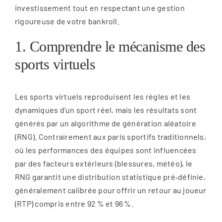
investissement tout en respectant une gestion
rigoureuse de votre bankroll.
1. Comprendre le mécanisme des
sports virtuels
Les sports virtuels reproduisent les règles et les
dynamiques d’un sport réel, mais les résultats sont
générés par un algorithme de génération aléatoire
(RNG). Contrairement aux paris sportifs traditionnels,
où les performances des équipes sont influencées
par des facteurs extérieurs (blessures, météo), le
RNG garantit une distribution statistique pré‑définie,
généralement calibrée pour offrir un retour au joueur
(RTP) compris entre 92 % et 96 %.