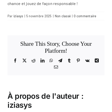
chance et jouez de façon responsable !
Par
iziasys
|
5 novembre 2025
|
Non classé
|
0 commentaire
Share This Story, Choose Your
Platform!
Facebook
X
Reddit
LinkedIn
WhatsApp
Telegram
Tumblr
Pinterest
Vk
Xing
Email
À propos de l'auteur :
iziasys