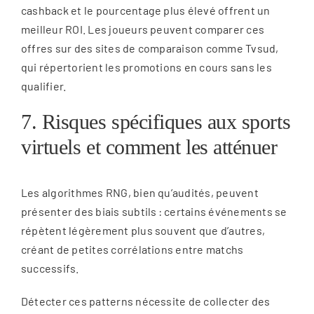
cashback et le pourcentage plus élevé offrent un
meilleur ROI. Les joueurs peuvent comparer ces
offres sur des sites de comparaison comme Tvsud,
qui répertorient les promotions en cours sans les
qualifier.
7. Risques spécifiques aux sports
virtuels et comment les atténuer
Les algorithmes RNG, bien qu’audités, peuvent
présenter des biais subtils : certains événements se
répètent légèrement plus souvent que d’autres,
créant de petites corrélations entre matchs
successifs.
Détecter ces patterns nécessite de collecter des