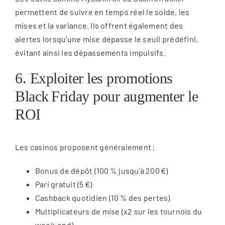
permettent de suivre en temps réel le solde, les
mises et la variance. Ils offrent également des
alertes lorsqu’une mise dépasse le seuil prédéfini,
évitant ainsi les dépassements impulsifs.
6. Exploiter les promotions
Black Friday pour augmenter le
ROI
Les casinos proposent généralement :
Bonus de dépôt (100 % jusqu’à 200 €)
Pari gratuit (5 €)
Cashback quotidien (10 % des pertes)
Multiplicateurs de mise (x2 sur les tournois du
week‑end)