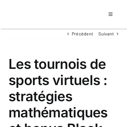
Passer
au
Toggle
contenu
Navigati
Accueil
Précédent
Suivant
Notre a
Les tournois de
Propriét
sports virtuels :
Locatair
stratégies
mathématiques
Nos Bie
Contact