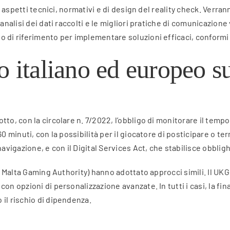
i aspetti tecnici, normativi e di design del reality check. Verrann
nalisi dei dati raccolti e le migliori pratiche di comunicazione 
o di riferimento per implementare soluzioni efficaci, conformi
o italiano ed europeo su
to, con la circolare n. 7/2022, l’obbligo di monitorare il temp
0 minuti, con la possibilità per il giocatore di posticipare o te
vigazione, e con il Digital Services Act, che stabilisce obblighi 
C, Malta Gaming Authority) hanno adottato approcci simili. Il UK
n opzioni di personalizzazione avanzate. In tutti i casi, la fina
il rischio di dipendenza.