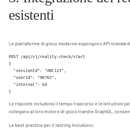
esistenti
Le piattaforme di gioco moderne espongono API standard p
POST /api/v1/reality-check/start

{

  "sessionId": "ABC123",

  "userId": "98765",

  "interval": 60

Le risposte includono il tempo trascorso e le istruzioni p
collegano al loro motore di gioco tramite GraphQL, consent
Le best practice per il testing includono: