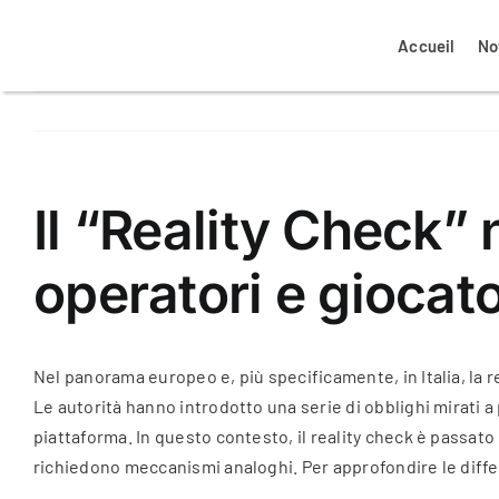
Passer
au
Accueil
No
contenu
Il “Reality Check” 
operatori e giocato
Nel panorama europeo e, più specificamente, in Italia, la 
Le autorità hanno introdotto una serie di obblighi mirati a 
piattaforma. In questo contesto, il reality check è passato
richiedono meccanismi analoghi. Per approfondire le diff