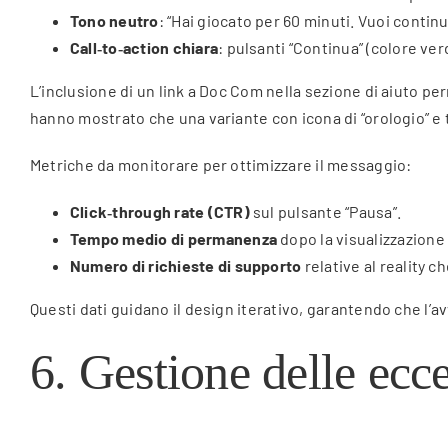
Tono neutro
: “Hai giocato per 60 minuti. Vuoi contin
Call‑to‑action chiara
: pulsanti “Continua” (colore ver
L’inclusione di un link a Doc Com nella sezione di aiuto pe
hanno mostrato che una variante con icona di “orologio” e 
Metriche da monitorare per ottimizzare il messaggio:
Click‑through rate (CTR)
sul pulsante “Pausa”.
Tempo medio di permanenza
dopo la visualizzazione
Numero di richieste di supporto
relative al reality c
Questi dati guidano il design iterativo, garantendo che l’a
6. Gestione delle ecc