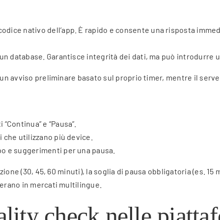
odice nativo dell’app. È rapido e consente una risposta immedi
in un database. Garantisce integrità dei dati, ma può introdurre
un avviso preliminare basato sul proprio timer, mentre il server v
i “Continua” e “Pausa”.
i che utilizzano più device.
mpo e suggerimenti per una pausa.
zione (30, 45, 60 minuti), la soglia di pausa obbligatoria (es. 15 
perano in mercati multilingue.
ality check nelle piatta