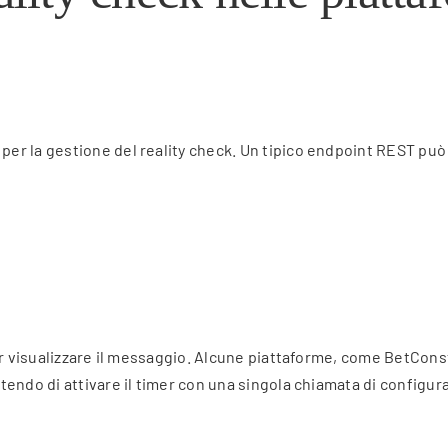
er la gestione del reality check. Un tipico endpoint REST può
er visualizzare il messaggio. Alcune piattaforme, come BetConst
endo di attivare il timer con una singola chiamata di configur