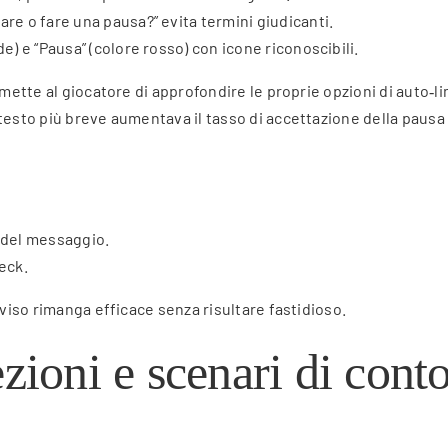
uare o fare una pausa?” evita termini giudicanti.
de) e “Pausa” (colore rosso) con icone riconoscibili.
rmette al giocatore di approfondire le proprie opzioni di auto‑l
testo più breve aumentava il tasso di accettazione della pausa 
 del messaggio.
heck.
vviso rimanga efficace senza risultare fastidioso.
ezioni e scenari di cont