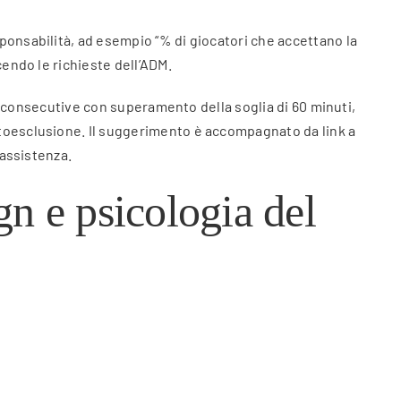
ponsabilità, ad esempio “% di giocatori che accettano la
cendo le richieste dell’ADM.
ni consecutive con superamento della soglia di 60 minuti,
utoesclusione. Il suggerimento è accompagnato da link a
 assistenza.
gn e psicologia del