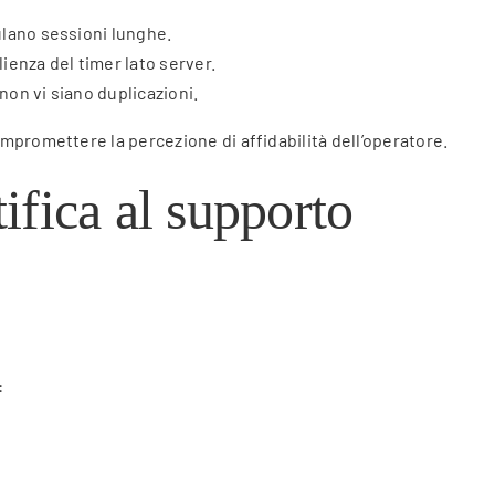
ulano sessioni lunghe.
ienza del timer lato server.
non vi siano duplicazioni.
mpromettere la percezione di affidabilità dell’operatore.
tifica al supporto
: