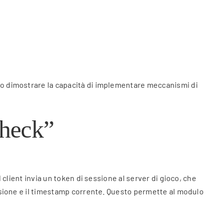
ono dimostrare la capacità di implementare meccanismi di
check”
 client invia un token di sessione al server di gioco, che
essione e il timestamp corrente. Questo permette al modulo