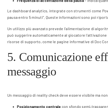
Frequenza di accettazione della pausa
– indica quan
Le dashboard analytics, integrate con strumenti come Powe
pausa entro 5 minuti”. Queste informazioni sono poi riport
Un utilizzo più avanzato prevede l’alimentazione di algorit
può suggerire automaticamente al giocatore l’attivazione
risorse di supporto, come le pagine informative di Doc Com,
5. Comunicazione effi
messaggio
Un messaggio di reality check deve essere visibile ma non
Posizionamento centrale
con sfondo semi‑trasparente