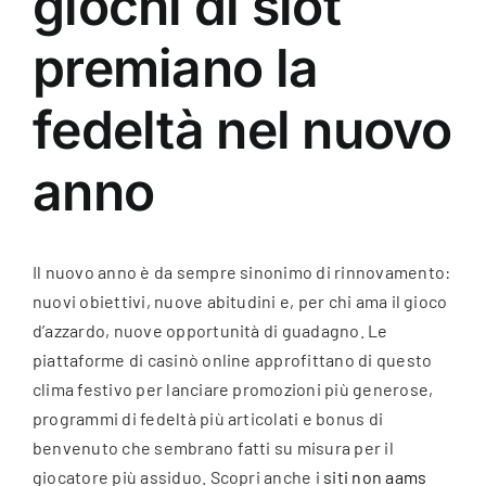
giochi di slot
premiano la
Espace C
fedeltà nel nuovo
La carte
anno
Il nuovo anno è da sempre sinonimo di rinnovamento:
nuovi obiettivi, nuove abitudini e, per chi ama il gioco
d’azzardo, nuove opportunità di guadagno. Le
piattaforme di casinò online approfittano di questo
clima festivo per lanciare promozioni più generose,
programmi di fedeltà più articolati e bonus di
benvenuto che sembrano fatti su misura per il
giocatore più assiduo. Scopri anche i
siti non aams