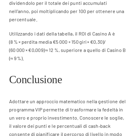
dividendolo per il totale dei punti accumulati
nell’anno, poi moltiplicando per 100 per ottenere una
percentuale.
Utilizzando i dati della tabella, il ROI di Casino A è
(8 % × perdita media €5 000 + 150 giri × €0,30)/
(60 000 × €0,009) ≈ 12 %, superiore a quello di Casino B
(≈ 9 %).
Conclusione
Adottare un approccio matematico nella gestione del
programma VIP permette di trasformare la fedeltà in
un vero e proprio investimento. Conoscere le soglie,
il valore dei punti e le percentuali di cash‑back
consente di pianificare il percorso di livello in modo