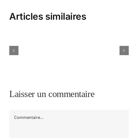
Prorogue
Back
Articles similaires
Y
Populate
Dealer
Options
Play
Croco
Casino
◦
ES
Laisser un commentaire
Unlock
Offer
Commentaire