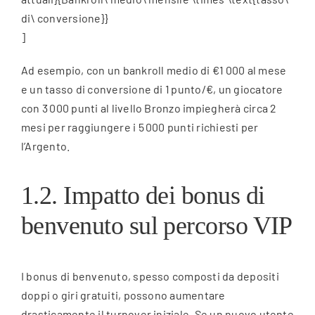
di\ conversione}}
]
Ad esempio, con un bankroll medio di €1 000 al mese
e un tasso di conversione di 1 punto/€, un giocatore
con 3 000 punti al livello Bronzo impiegherà circa 2
mesi per raggiungere i 5 000 punti richiesti per
l’Argento.
1.2. Impatto dei bonus di
benvenuto sul percorso VIP
I bonus di benvenuto, spesso composti da depositi
doppi o giri gratuiti, possono aumentare
drasticamente il turnover iniziale. Se un nuovo utente