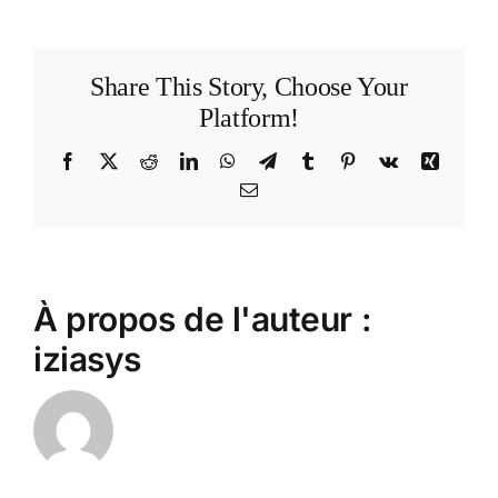
Share This Story, Choose Your
Platform!
Facebook
X
Reddit
LinkedIn
WhatsApp
Telegram
Tumblr
Pinterest
Vk
Xing
Email
À propos de l'auteur :
iziasys