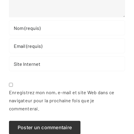
Enregistrez mon nom, e-mail et site Web dans ce
navigateur pour la prochaine fois que je
commenterai.