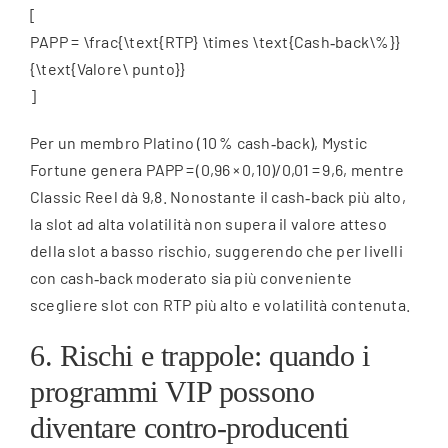
[
PAPP = \frac{\text{RTP} \times \text{Cash‑back\%}}
{\text{Valore\ punto}}
]
Per un membro Platino (10 % cash‑back), Mystic
Fortune genera PAPP = (0,96 × 0,10)/0,01 = 9,6, mentre
Classic Reel dà 9,8. Nonostante il cash‑back più alto,
la slot ad alta volatilità non supera il valore atteso
della slot a basso rischio, suggerendo che per livelli
con cash‑back moderato sia più conveniente
scegliere slot con RTP più alto e volatilità contenuta.
6. Rischi e trappole: quando i
programmi VIP possono
diventare contro‑producenti