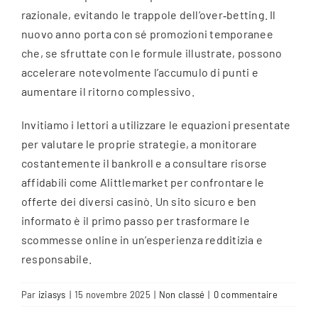
razionale, evitando le trappole dell’over‑betting. Il
nuovo anno porta con sé promozioni temporanee
che, se sfruttate con le formule illustrate, possono
accelerare notevolmente l’accumulo di punti e
aumentare il ritorno complessivo.
Invitiamo i lettori a utilizzare le equazioni presentate
per valutare le proprie strategie, a monitorare
costantemente il bankroll e a consultare risorse
affidabili come Alittlemarket per confrontare le
offerte dei diversi casinò. Un sito sicuro e ben
informato è il primo passo per trasformare le
scommesse online in un’esperienza redditizia e
responsabile.
Par
iziasys
|
15 novembre 2025
|
Non classé
|
0 commentaire