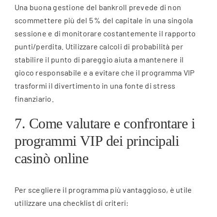
Una buona gestione del bankroll prevede di non
scommettere più del 5 % del capitale in una singola
sessione e di monitorare costantemente il rapporto
punti/perdita. Utilizzare calcoli di probabilità per
stabilire il punto di pareggio aiuta a mantenere il
gioco responsabile e a evitare che il programma VIP
trasformi il divertimento in una fonte di stress
finanziario.
7. Come valutare e confrontare i
programmi VIP dei principali
casinò online
Per scegliere il programma più vantaggioso, è utile
utilizzare una checklist di criteri: