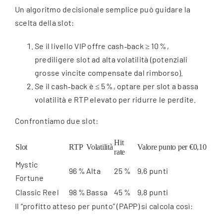
Un algoritmo decisionale semplice può guidare la
scelta della slot:
Se il livello VIP offre cash‑back ≥ 10 %,
prediligere slot ad alta volatilità (potenziali
grosse vincite compensate dal rimborso).
Se il cash‑back è ≤ 5 %, optare per slot a bassa
volatilità e RTP elevato per ridurre le perdite.
Confrontiamo due slot:
Hit
Slot
RTP
Volatilità
Valore punto per €0,10
rate
Mystic
96 %
Alta
25 %
9,6 punti
Fortune
Classic Reel
98 %
Bassa
45 %
9,8 punti
Il “profitto atteso per punto” (PAPP) si calcola così: