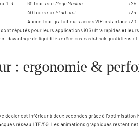
our1–3
60 tours sur
Mega Moolah
x25
40 tours sur
Starburst
x35
Aucun tour gratuit mais accès VIP instantané
x30
 sont réputés pour leurs applications iOS ultra rapides et leu
vent davantage de liquidités grâce aux cash‑back quotidiens e
teur : ergonomie & perf
 dealer est inférieur à deux secondes grâce à l’optimisation Me
acques réseau LTE/5G. Les animations graphiques restent nett