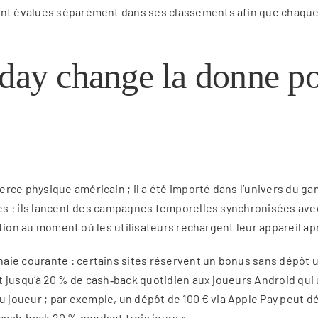
sont évalués séparément dans ses classements afin que chaque
day change la donne po
erce physique américain ; il a été importé dans l’univers du 
gies : ils lancent des campagnes temporelles synchronisées ave
tention au moment où les utilisateurs rechargent leur appareil ap
aie courante : certains sites réservent un bonus sans dépôt u
nt jusqu’à 20 % de cash‑back quotidien aux joueurs Android qui 
joueur ; par exemple, un dépôt de 100 € via Apple Pay peut dé
ash‑back 20 % pendant trois jours ».