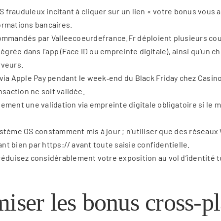
S frauduleux incitant à cliquer sur un lien « votre bonus vous a
ormations bancaires.
commandés par Valleecoeurdefrance.Fr déploient plusieurs cou
tégrée dans l’app (Face ID ou empreinte digitale), ainsi qu’un 
rveurs.
via Apple Pay pendant le week‑end du Black Friday chez Casino
saction ne soit validée.
t une validation via empreinte digitale obligatoire si le mon
stème OS constamment mis à jour ; n’utiliser que des réseaux W
t bien par https:// avant toute saisie confidentielle.
uisez considérablement votre exposition au vol d’identité t
iser les bonus cross‑p