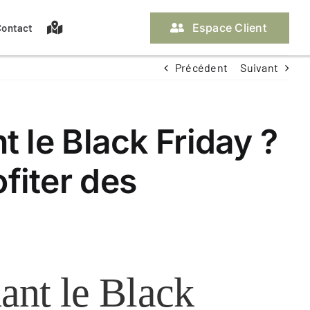
Espace Client
Contact
Précédent
Suivant
Nos assurances propriétaire
Les pièces à fournir
La gestion locative
Off Market
t le Black Friday ?
fiter des
Contacter ma gestionnaire
Contacter ma gestionnaire
ant le Black