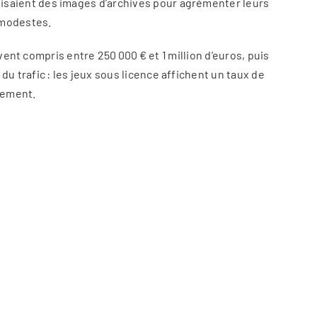
lisaient des images d’archives pour agrémenter leurs
 modestes.
vent compris entre 250 000 € et 1 million d’euros, puis
 trafic : les jeux sous licence affichent un taux de
pement.