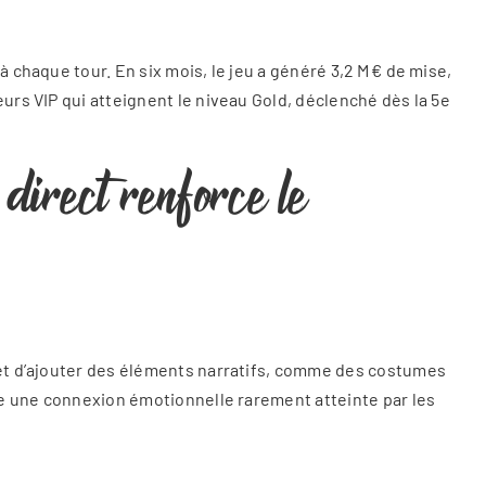
 chaque tour. En six mois, le jeu a généré 3,2 M € de mise,
urs VIP qui atteignent le niveau Gold, déclenché dès la 5e
 direct renforce le
rmet d’ajouter des éléments narratifs, comme des costumes
rée une connexion émotionnelle rarement atteinte par les