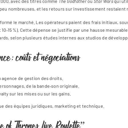
2000, avec des titres comme
The Godfather
ou
Star Wars
qui uti
s peu nombreuses, et les retours sur investissement restaient
sformé le marché. Les opérateurs paient des frais initiaux, sou
‑15 %). Cette dépense se justifie par une hausse mesurable du
ards, selon plusieurs études internes aux studios de dévelop
nce : coûts et négociations
u agence de gestion des droits.
personnages, de la bande‑son originale.
yalty sur les mises ou sur les gains.
e des équipes juridiques, marketing et technique.
e of Thrones Live Roulette”