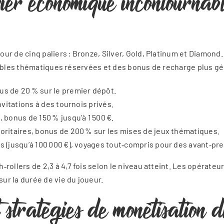
vier économique incontournab
ur de cinq paliers : Bronze, Silver, Gold, Platinum et Diamond
 tables thématiques réservées et des bonus de recharge plus g
us de 20 % sur le premier dépôt.
nvitations à des tournois privés.
, bonus de 150 % jusqu’à 1 500 €.
ioritaires, bonus de 200 % sur les mises de jeux thématiques.
es (jusqu’à 100 000 €), voyages tout‑compris pour des avant‑pr
‑rollers de 2,3 à 4,7 fois selon le niveau atteint. Les opéra
ur la durée de vie du joueur.
t stratégies de monétisation