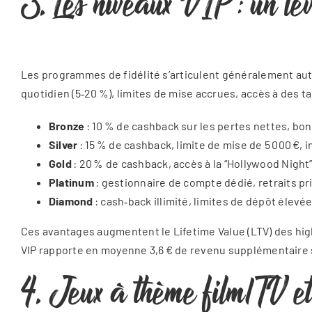
3. Les niveaux VIP : un le
Les programmes de fidélité s’articulent généralement auto
quotidien (5‑20 %), limites de mise accrues, accès à des
Bronze
: 10 % de cashback sur les pertes nettes, bon
Silver
: 15 % de cashback, limite de mise de 5 000 €, i
Gold
: 20 % de cashback, accès à la “Hollywood Night”
Platinum
: gestionnaire de compte dédié, retraits pr
Diamond
: cash‑back illimité, limites de dépôt élevé
Ces avantages augmentent le Lifetime Value (LTV) des high
VIP rapporte en moyenne 3,6 € de revenu supplémentaire s
4. Jeux à thème film/TV e