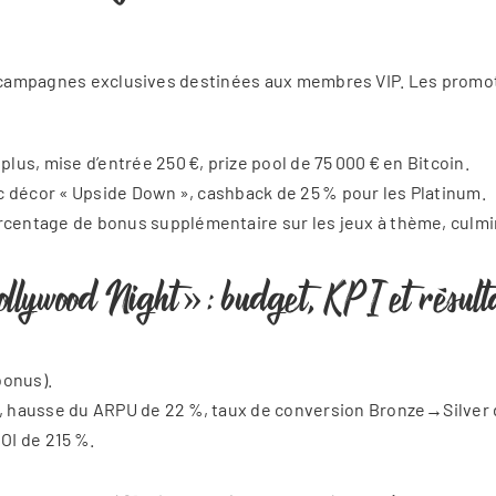
s campagnes exclusives destinées aux membres VIP. Les promotio
plus, mise d’entrée 250 €, prize pool de 75 000 € en Bitcoin.
ec décor « Upside Down », cashback de 25 % pour les Platinum.
centage de bonus supplémentaire sur les jeux à thème, culmi
ywood Night » : budget, KPI et résult
bonus).
, hausse du ARPU de 22 %, taux de conversion Bronze→Silver 
ROI de 215 %.