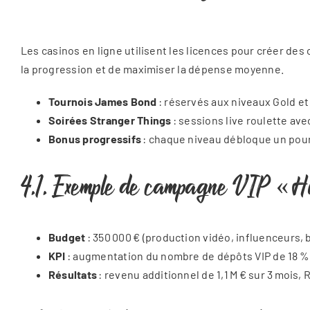
Les casinos en ligne utilisent les licences pour créer de
la progression et de maximiser la dépense moyenne.
Tournois James Bond
: réservés aux niveaux Gold et 
Soirées Stranger Things
: sessions live roulette av
Bonus progressifs
: chaque niveau débloque un pour
4.1. Exemple de campagne VIP « Holl
Budget
: 350 000 € (production vidéo, influenceurs, 
KPI
: augmentation du nombre de dépôts VIP de 18 %
Résultats
: revenu additionnel de 1,1 M € sur 3 mois, 