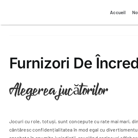
Passer
au
Accueil
No
contenu
Mon espace client propriétaire
Mon espace client locataire
Notre agence à Colmar
Nos biens à vendre
Furnizori De Încr
Alegerea jucătorilor
La transaction immobilière
Nos annonces ventes
Assurance logement
Jocuri cu role, totuși, sunt concepute cu rate mai mari, din 
cântăresc confidențialitatea în mod egal cu divertismentul
aprobate în anumite jurisdicții, revelând cazinouri offshor