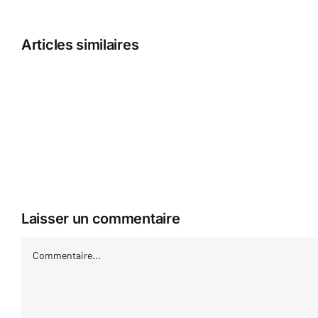
Articles similaires
Recensore
Dettagli
Gratowin
Online
Casino
—
Toscana
Claim
Bonus
Laisser un commentaire
Commentaire