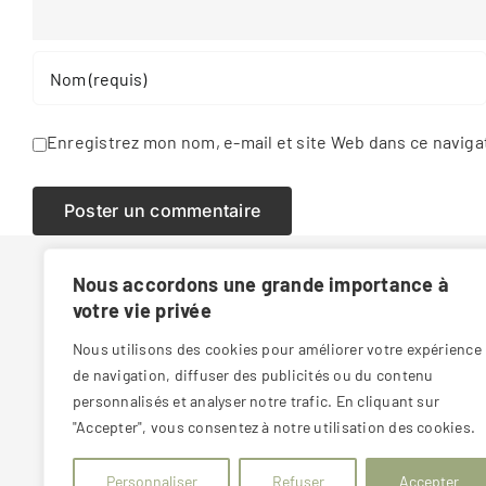
Enregistrez mon nom, e-mail et site Web dans ce naviga
Nous accordons une grande importance à
votre vie privée
8 route de Bale 6800 Colmar
Nous utilisons des cookies pour améliorer votre expérience
03 89 20 71 76
de navigation, diffuser des publicités ou du contenu
personnalisés et analyser notre trafic. En cliquant sur
Lundi au vendredi : 9h – 12h et 14h 18h
Samedi : 9h – 12h uniquement sur rendez-
"Accepter", vous consentez à notre utilisation des cookies.
vous
Dimanche : fermé
Personnaliser
Refuser
Accepter