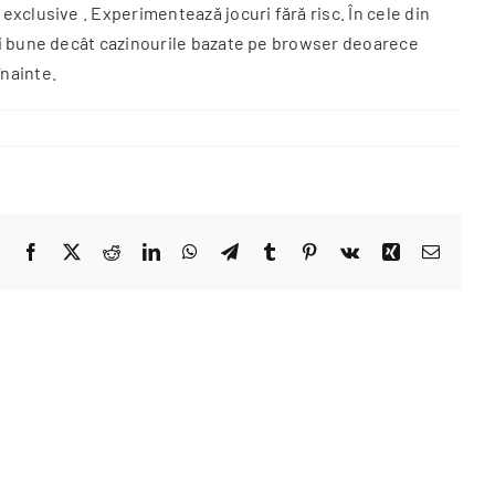
xclusive . Experimentează jocuri fără risc. În cele din
ai bune decât cazinourile bazate pe browser deoarece
înainte.
Facebook
X
Reddit
LinkedIn
WhatsApp
Telegram
Tumblr
Pinterest
Vk
Xing
Email
How