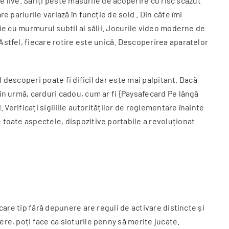
ve live. Săriți peste măsurile de acoperire cu risc scăzut
 pariurile variază în funcție de sold . Din câte îmi
ție cu murmurul subtil al sălii. Jocurile video moderne de
Astfel, fiecare rotire este unică. Descoperirea aparatelor
l descoperi poate fi dificil dar este mai palpitant. Dacă
din urmă, carduri cadou, cum ar fi {Paysafecard Pe lângă
 Verificați sigiliile autorităților de reglementare înainte
 toate aspectele, dispozitive portabile a revoluționat
care tip fără depunere are reguli de activare distincte și
re, poți face ca sloturile penny să merite jucate.