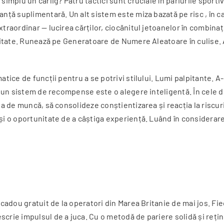
simplu un cârlig? Patru tactici sunt cruciale în pariurile sporti
nță suplimentară. Un alt sistem este miza bazată pe risc , în care
xtraordinar — lucirea cărților, ciocănitul jetoanelor în combina
alitate. Runează pe Generatoare de Numere Aleatoare în culise. 
tice de funcții pentru a se potrivi stilului. Lumi palpitante. A-
la un sistem de recompense este o alegere inteligentă. În cele 
a de muncă, să consolideze conștientizarea și reacția la riscuri.
 și o oportunitate de a câștiga experiență. Luând în considerare
 cadou gratuit de la operatori din Marea Britanie de mai jos. Fie
crie impulsul de a juca. Cu o metodă de pariere solidă și reține