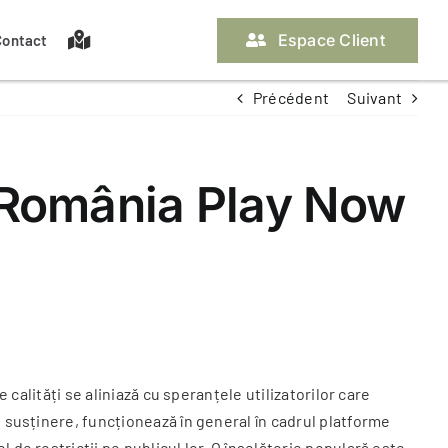
Espace Client
Contact
Précédent
Suivant
Nos assurances propriétaire
Les pièces à fournir
La gestion locative
Off Market
a România Play Now
Contacter ma gestionnaire
Contacter ma gestionnaire
 calități se aliniază cu speranțele utilizatorilor care
e susținere, funcționează în general în cadrul platforme
de restricții pe publicul lor. O înșelătorie populară este