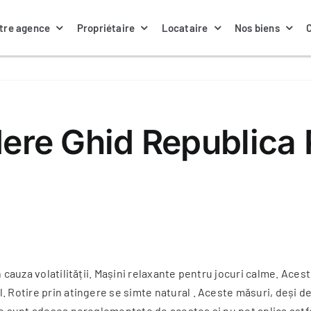
tre agence
Propriétaire
Locataire
Nos biens
Nos annonces locations
La gestion locative
Nos biens à louer
Notre équipe
edere Ghid Republic
Contacter ma gestionnaire
Nos assurances
Actualités
cauza volatilității. Mașini relaxante pentru jocuri calme. Aceste
. Rotire prin atingere se simte natural . Aceste măsuri, deși d
e sunt adesea nereglementate de acestea și nu pot aplica astfel 