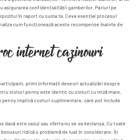
u asigurarea confidențialității gamberilor. Pariuri pe
epozitul în raport cu suma ta. Ceva esențial procesul
 A analiza cum funcționează aceste recompense înainte de
roc internet cazinouri
 participant, primi informații deseori actualizări despre
tru sloturi penny este identic cu sloturi cu miză mare.
un penny implică costuri suplimentare, care pot include
onus dacă este cazul sau oferta nu se va declanșa. Cu toate
bonusuri ridică o problemă de luat în considerare: Îți