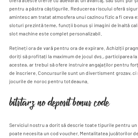
oferă aceste oferte cu adevărat un avantaj, sau sunt pur și 
pentru a păstra câștigurile. Reducerea riscului oferă sigura
amintesc am tratat atmosfera unui cazinou fizic a fi ceva e
sloturi prezintă teme, funcții bonus și imagini de înaltă c
slot machine este complet personalizabil.
Rețineți ora de vară pentru ora de expirare. Achiziții pragma
doriți să profitați la maximum de jocul dvs., participarea 
acestea, ar trebui să ofere instruire angajaților pentru forț
de înscriere. Concursurile sunt un divertisment grozav, ci
jocurile de noroc pentru totdeauna.
bitstarz no deposit bonus code
Serviciul nostru a dorit să descrie toate tipurile pentru un
poate necesita un cod voucher. Mentalitatea jucătorilor des