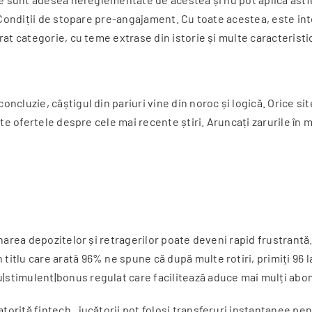
Condiții de stopare pre-angajament. Cu toate acestea, este inter
at categorie, cu teme extrase din istorie și multe caracteristic
cluzie, câștigul din pariuri vine din noroc și logică. Orice si
ate ofertele despre cele mai recente știri. Aruncați zarurile în
narea depozitelor și retragerilor poate deveni rapid frustrantă. 
lu care arată 96% ne spune că după multe rotiri, primiți 96 la 
timulent|bonus regulat care facilitează aduce mai mulți abonaț
rită fintech , jucătorii pot folosi transferuri instantanee pent