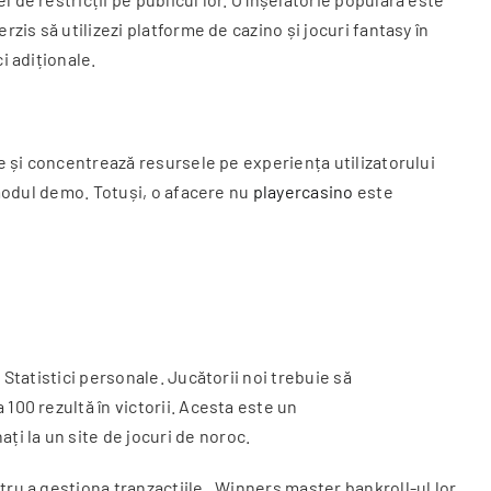
zis să utilizezi platforme de cazino și jocuri fantasy în
i adiționale.
te și concentrează resursele pe experiența utilizatorului
 modul demo. Totuși, o afacere nu
playercasino
este
Statistici personale. Jucătorii noi trebuie să
100 rezultă în victorii. Acesta este un
i la un site de jocuri de noroc.
ru a gestiona tranzacțiile . Winners master bankroll-ul lor