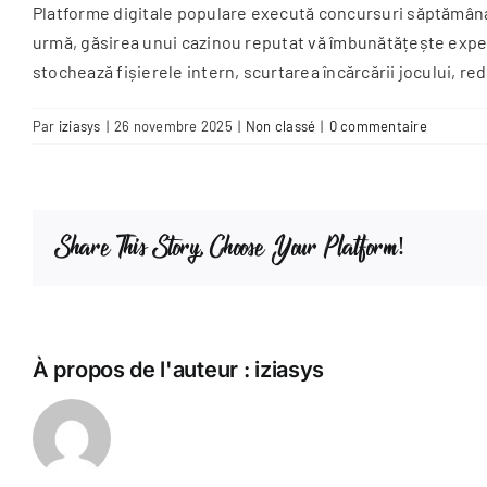
Platforme digitale populare execută concursuri săptămânale
urmă, găsirea unui cazinou reputat vă îmbunătățește exper
stochează fișierele intern, scurtarea încărcării jocului, red
Par
iziasys
|
26 novembre 2025
|
Non classé
|
0 commentaire
Share This Story, Choose Your Platform!
À propos de l'auteur :
iziasys