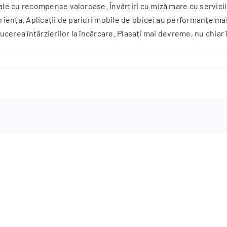
 cu recompense valoroase. Învârtiri cu miză mare cu servicii e
iența. Aplicații de pariuri mobile de obicei au performanțe m
ucerea întârzierilor la încărcare. Plasați mai devreme, nu chiar 
Quels
Payment
Method