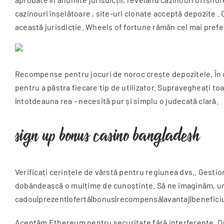
cazinouri înșelătoare , site-uri clonate acceptă depozite . 
această jurisdicție. Wheels of fortune rămân cel mai prefer
Recompense pentru jocuri de noroc crește depozitele. În con
pentru a păstra fiecare tip de utilizator. Supravegheați to
întotdeauna rea ​​- necesită pur și simplu o judecată clară.
sign up bonus casino bangladesh
Verificați cerințele de vârstă pentru regiunea dvs.. Gestio
dobândească o mulțime de cunoștințe. Să ne imaginăm, un tit
cadou|prezent|ofertă|bonus|recompensă|avantaj|beneficiu|s
Aceptăm Ethereum pentru securitate fără interferențe. Dato