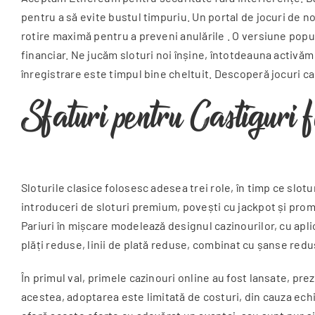
pentru a să evite bustul timpuriu. Un portal de jocuri de n
rotire maximă pentru a preveni anulările . O versiune popu
financiar. Ne jucăm sloturi noi înșine, întotdeauna activăm
înregistrare este timpul bine cheltuit. Descoperă jocuri c
Sfaturi pentru Castiguri f
Sloturile clasice folosesc adesea trei role, în timp ce slotu
introduceri de sloturi premium, povești cu jackpot și prom
Pariuri în mișcare modelează designul cazinourilor, cu apli
plăți reduse, linii de plată reduse, combinat cu șanse redu
În primul val, primele cazinouri online au fost lansate, pre
acestea, adoptarea este limitată de costuri, din cauza echi