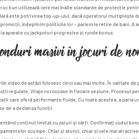
oroc bun utilizează cele mai înalte standarde de protecție pentr
lară este potrivirea top-up-ului, dacă operatorul multiplește d
 promoții, îndeplinim politicile lor – pariem la retire de bani.
a la aparate cu jackpoturi progresive și runde bonus.
onduri masivi în jocuri de no
rile video de astăzi folosesc cinci sau mai multe. În calitate de
oții regulate. Viraje norocoase în fiecare sesiune. Procesul pen
cații care oferă performanțe fluide. Cu toate acestea, a paria 
se de a declanșa funcții.
zentând ​​conținut limitat cu zaruri și cărți. Confirmați codul b
pamentelor scumpe. Chiar și atunci, chiar și cele mai atractive 