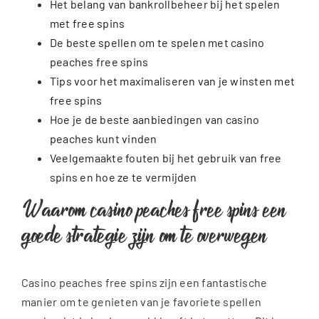
Het belang van bankrollbeheer bij het spelen
met free spins
De beste spellen om te spelen met casino
peaches free spins
Tips voor het maximaliseren van je winsten met
free spins
Hoe je de beste aanbiedingen van casino
peaches kunt vinden
Veelgemaakte fouten bij het gebruik van free
spins en hoe ze te vermijden
Waarom casino peaches free spins een
goede strategie zijn om te overwegen
Casino peaches free spins zijn een fantastische
manier om te genieten van je favoriete spellen