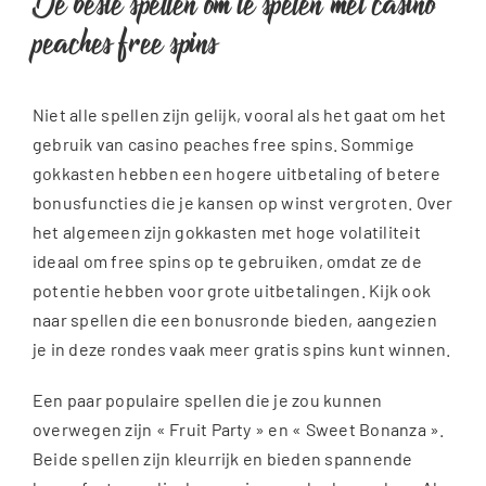
De beste spellen om te spelen met casino
peaches free spins
Niet alle spellen zijn gelijk, vooral als het gaat om het
gebruik van casino peaches free spins. Sommige
gokkasten hebben een hogere uitbetaling of betere
bonusfuncties die je kansen op winst vergroten. Over
het algemeen zijn gokkasten met hoge volatiliteit
ideaal om free spins op te gebruiken, omdat ze de
potentie hebben voor grote uitbetalingen. Kijk ook
naar spellen die een bonusronde bieden, aangezien
je in deze rondes vaak meer gratis spins kunt winnen.
Een paar populaire spellen die je zou kunnen
overwegen zijn « Fruit Party » en « Sweet Bonanza ».
Beide spellen zijn kleurrijk en bieden spannende