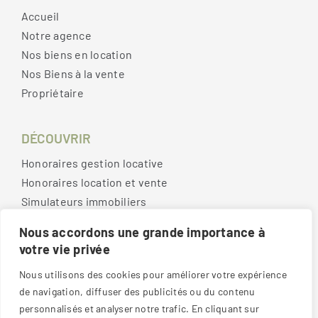
Accueil
Notre agence
Nos biens en location
Nos Biens à la vente
Propriétaire
DÉCOUVRIR
Honoraires gestion locative
Honoraires location et vente
Simulateurs immobiliers
Contact
Nous accordons une grande importance à
votre vie privée
MENTIONS LÉGALES
Nous utilisons des cookies pour améliorer votre expérience
Mentions légales
de navigation, diffuser des publicités ou du contenu
personnalisés et analyser notre trafic. En cliquant sur
Politique de confidentialité