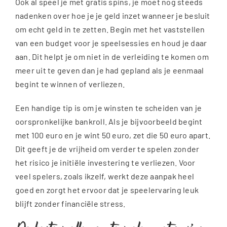
Ook al speel je met gratis spins, je moet nog steeds
nadenken over hoe je je geld inzet wanneer je besluit
om echt geld in te zetten. Begin met het vaststellen
van een budget voor je speelsessies en houd je daar
aan. Dit helpt je om niet in de verleiding te komen om
meer uit te geven dan je had gepland als je eenmaal
begint te winnen of verliezen.
Een handige tip is om je winsten te scheiden van je
oorspronkelijke bankroll. Als je bijvoorbeeld begint
met 100 euro en je wint 50 euro, zet die 50 euro apart.
Dit geeft je de vrijheid om verder te spelen zonder
het risico je initiële investering te verliezen. Voor
veel spelers, zoals ikzelf, werkt deze aanpak heel
goed en zorgt het ervoor dat je speelervaring leuk
blijft zonder financiële stress.