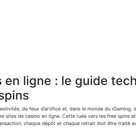
 en ligne : le guide te
spins
tivités, de feux d’artifice et, dans le monde du iGaming, d
 sites de casino en ligne. Cette ruée vers les free spins at
ansaction, chaque dépôt et chaque retrait doit être traité 