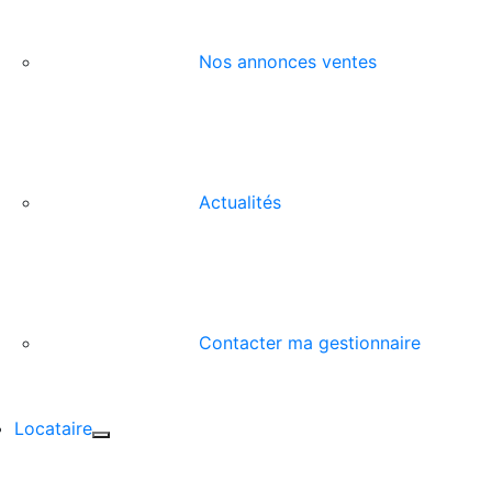
Nos annonces ventes
Actualités
Contacter ma gestionnaire
Locataire