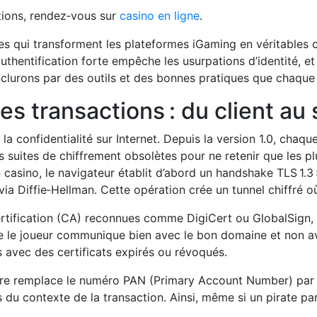
otions, rendez‑vous sur
casino en ligne
.
es qui transforment les plateformes iGaming en véritable
thentification forte empêche les usurpations d’identité, e
nclurons par des outils et des bonnes pratiques que chaque 
es transactions : du client au
 la confidentialité sur Internet. Depuis la version 1.0, chaq
es suites de chiffrement obsolètes pour ne retenir que les
casino, le navigateur établit d’abord un handshake TLS 1.3 :
a Diffie‑Hellman. Cette opération crée un tunnel chiffré où
rtification (CA) reconnues comme DigiCert ou GlobalSign, aut
ue le joueur communique bien avec le bon domaine et non av
 avec des certificats expirés ou révoqués.
ire remplace le numéro PAN (Primary Account Number) par un
 contexte de la transaction. Ainsi, même si un pirate parve