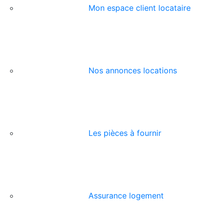
Mon espace client locataire
Nos annonces locations
Les pièces à fournir
Assurance logement