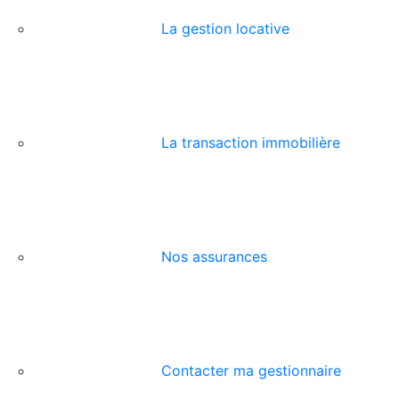
La gestion locative
La transaction immobilière
Nos assurances
Contacter ma gestionnaire