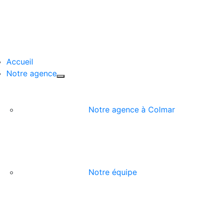
Passer
au
contenu
Accueil
Notre agence
Notre agence à Colmar
Notre équipe