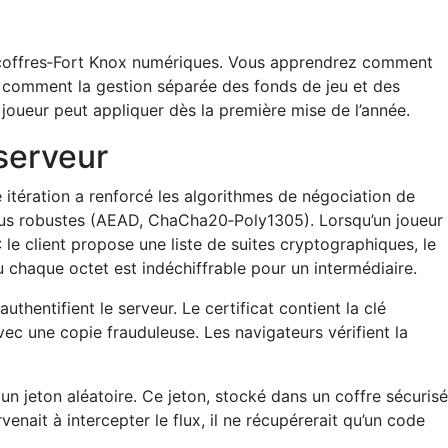
s coffres‑Fort Knox numériques. Vous apprendrez comment
t comment la gestion séparée des fonds de jeu et des
joueur peut appliquer dès la première mise de l’année.
 serveur
ue itération a renforcé les algorithmes de négociation de
 plus robustes (AEAD, ChaCha20‑Poly1305). Lorsqu’un joueur
 le client propose une liste de suites cryptographiques, le
 chaque octet est indéchiffrable pour un intermédiaire.
hentifient le serveur. Le certificat contient la clé
ec une copie frauduleuse. Les navigateurs vérifient la
 jeton aléatoire. Ce jeton, stocké dans un coffre sécurisé
nait à intercepter le flux, il ne récupérerait qu’un code