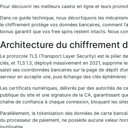
Pour découvrir les meilleurs casino en ligne et leurs prom
Dans ce guide technique, nous décortiquons les mécanism
le chiffrement protège vos données bancaires, comment l’au
bonus garantit que vos free spins restent intacts. Nous co
Architecture du chiffrement d
Le protocole TLS (Transport Layer Security) est le pilier de
clés, et TLS 1.3, déployé massivement en 2021, supprime l
saisit ses coordonnées bancaires sur la page de dépôt d’un 
serveur en accepte une, puis échange des clés éphémères vi
Les certificats numériques, délivrés par des autorités de ce
publique du site et une signature de la CA, garantissant q
chaîne de confiance à chaque connexion, bloquant les sites
Parallèlement, la tokenisation des données de carte banca
du processeur de paiement, ne possède aucune valeur hors du
inutilisable.