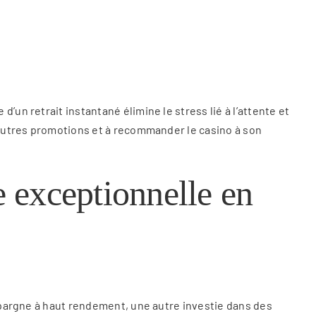
un retrait instantané élimine le stress lié à l’attente et
d’autres promotions et à recommander le casino à son
re exceptionnelle en
’épargne à haut rendement, une autre investie dans des