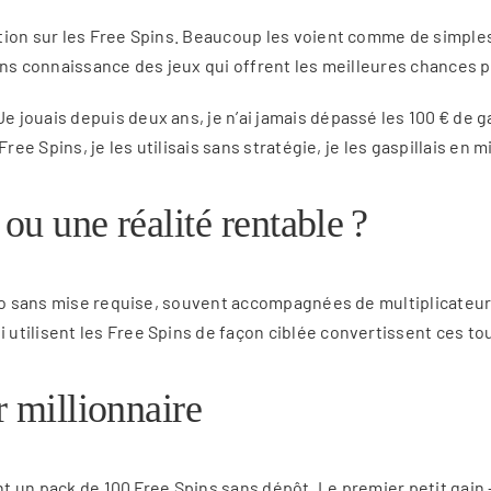
tion sur les Free Spins. Beaucoup les voient comme de simples
ns connaissance des jeux qui offrent les meilleures chances pe
 jouais depuis deux ans, je n’ai jamais dépassé les 100 € de g
ree Spins, je les utilisais sans stratégie, je les gaspillais en 
ou une réalité rentable ?
sino sans mise requise, souvent accompagnées de multiplicate
tilisent les Free Spins de façon ciblée convertissent ces tour
r millionnaire
un pack de 100 Free Spins sans dépôt. Le premier petit gain – 8