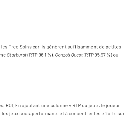
r les Free Spins car ils génèrent suffisamment de petites
omme
Starburst
(RTP 96,1 %),
Gonzo’s Quest
(RTP 95,97 %) ou
s, ROI. En ajoutant une colonne « RTP du jeu », le joueur
er les jeux sous‑performants et à concentrer les efforts sur