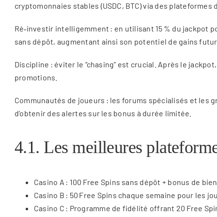
cryptomonnaies stables (USDC, BTC) via des plateformes 
Ré‑investir intelligemment : en utilisant 15 % du jackpot
sans dépôt, augmentant ainsi son potentiel de gains futu
Discipline : éviter le “chasing” est crucial. Après le jackp
promotions.
Communautés de joueurs : les forums spécialisés et les g
d’obtenir des alertes sur les bonus à durée limitée.
4.1. Les meilleures plateform
Casino A : 100 Free Spins sans dépôt + bonus de bie
Casino B : 50 Free Spins chaque semaine pour les jo
Casino C : Programme de fidélité offrant 20 Free Spin