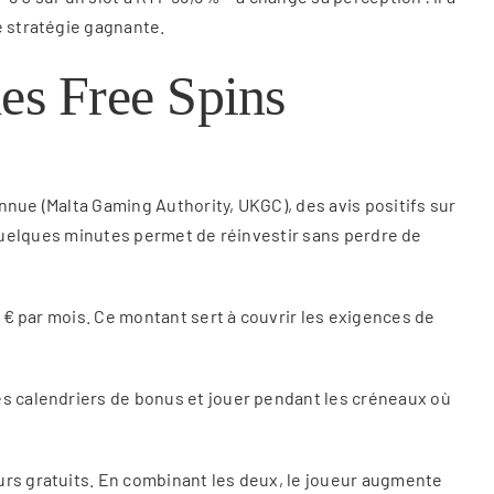
e stratégie gagnante.
des Free Spins
onnue (Malta Gaming Authority, UKGC), des avis positifs sur
en quelques minutes permet de réinvestir sans perdre de
0 € par mois. Ce montant sert à couvrir les exigences de
es calendriers de bonus et jouer pendant les créneaux où
urs gratuits. En combinant les deux, le joueur augmente