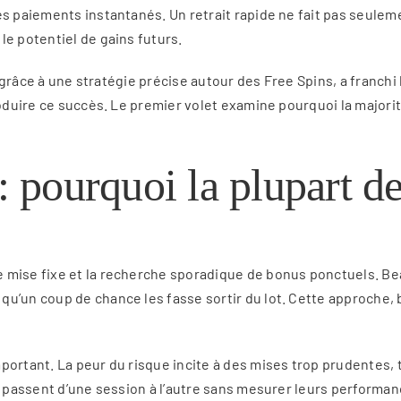
s paiements instantanés. Un retrait rapide ne fait pas seuleme
le potentiel de gains futurs.
i, grâce à une stratégie précise autour des Free Spins, a franch
roduire ce succès. Le premier volet examine pourquoi la majorit
: pourquoi la plupart d
e mise fixe et la recherche sporadique de bonus ponctuels. B
qu’un coup de chance les fasse sortir du lot. Cette approche,
portant. La peur du risque incite à des mises trop prudentes, 
s passent d’une session à l’autre sans mesurer leurs performan