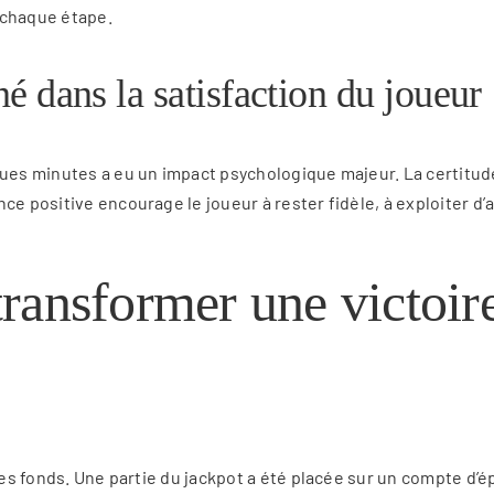
 chaque étape.
ané dans la satisfaction du joueur
ues minutes a eu un impact psychologique majeur. La certitude d’
nce positive encourage le joueur à rester fidèle, à exploiter 
 transformer une victoi
 les fonds. Une partie du jackpot a été placée sur un compte d