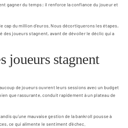
nt gagner du temps ; il renforce la confiance du joueur et
i le cap du million d’euros. Nous décortiquerons les étapes,
é des joueurs stagnent, avant de dévoiler le déclic qui a
es joueurs stagnent
eaucoup de joueurs ouvrent leurs sessions avec un budget
 bien que rassurante, conduit rapidement à un plateau de
tandis qu’une mauvaise gestion de la bankroll pousse à
ces, ce qui alimente le sentiment d’échec.