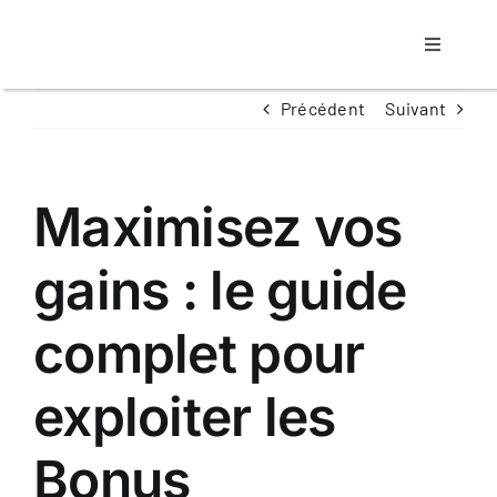
Passer
au
Toggle
contenu
Navigati
Accueil
Précédent
Suivant
Notre agence
Maximisez vos
Propriétaire
gains : le guide
Locataire
complet pour
exploiter les
Nos Biens
Bonus
Contact