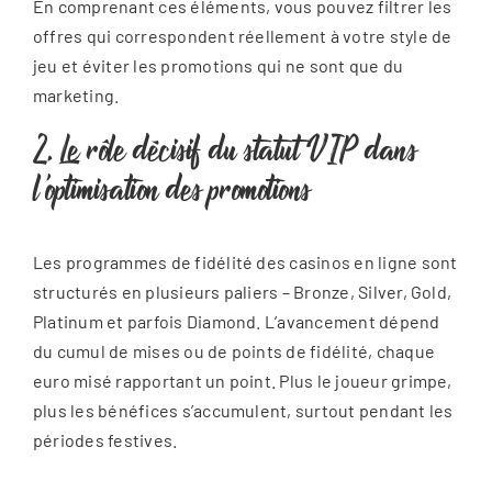
En comprenant ces éléments, vous pouvez filtrer les
offres qui correspondent réellement à votre style de
jeu et éviter les promotions qui ne sont que du
marketing.
2. Le rôle décisif du statut VIP dans
l’optimisation des promotions
Les programmes de fidélité des casinos en ligne sont
structurés en plusieurs paliers – Bronze, Silver, Gold,
Platinum et parfois Diamond. L’avancement dépend
du cumul de mises ou de points de fidélité, chaque
euro misé rapportant un point. Plus le joueur grimpe,
plus les bénéfices s’accumulent, surtout pendant les
périodes festives.