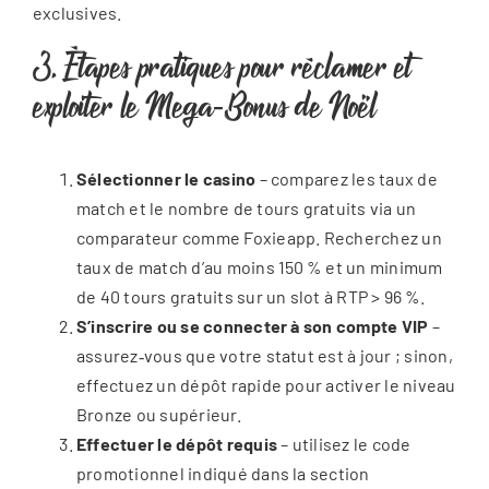
exclusives.
3. Étapes pratiques pour réclamer et
exploiter le Mega‑Bonus de Noël
Sélectionner le casino
– comparez les taux de
match et le nombre de tours gratuits via un
comparateur comme Foxieapp. Recherchez un
taux de match d’au moins 150 % et un minimum
de 40 tours gratuits sur un slot à RTP > 96 %.
S’inscrire ou se connecter à son compte VIP
–
assurez‑vous que votre statut est à jour ; sinon,
effectuez un dépôt rapide pour activer le niveau
Bronze ou supérieur.
Effectuer le dépôt requis
– utilisez le code
promotionnel indiqué dans la section