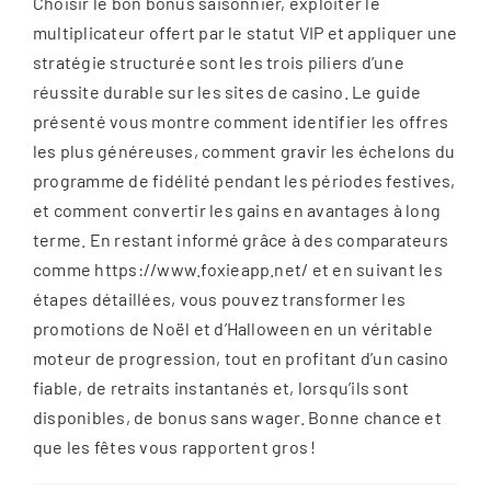
Choisir le bon bonus saisonnier, exploiter le
multiplicateur offert par le statut VIP et appliquer une
stratégie structurée sont les trois piliers d’une
réussite durable sur les sites de casino. Le guide
présenté vous montre comment identifier les offres
les plus généreuses, comment gravir les échelons du
programme de fidélité pendant les périodes festives,
et comment convertir les gains en avantages à long
terme. En restant informé grâce à des comparateurs
comme https://www.foxieapp.net/ et en suivant les
étapes détaillées, vous pouvez transformer les
promotions de Noël et d’Halloween en un véritable
moteur de progression, tout en profitant d’un casino
fiable, de retraits instantanés et, lorsqu’ils sont
disponibles, de bonus sans wager. Bonne chance et
que les fêtes vous rapportent gros !