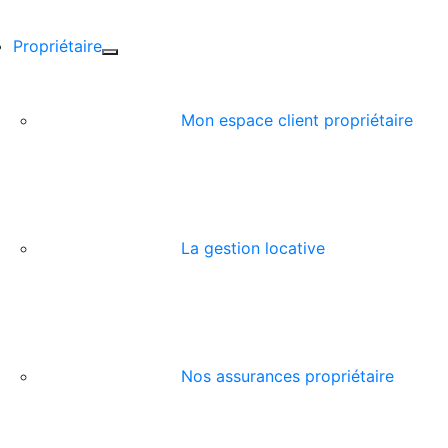
Propriétaire
Mon espace client propriétaire
La gestion locative
Nos assurances propriétaire