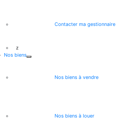
Contacter ma gestionnaire
z
Nos biens
Nos biens à vendre
Nos biens à louer