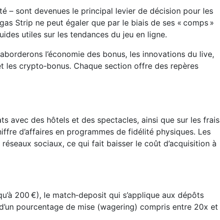
 – sont devenues le principal levier de décision pour les
gas Strip ne peut égaler que par le biais de ses « comps »
ides utiles sur les tendances du jeu en ligne.
s aborderons l’économie des bonus, les innovations du live,
s et les crypto‑bonus. Chaque section offre des repères
ts avec des hôtels et des spectacles, ainsi que sur les frais
hiffre d’affaires en programmes de fidélité physiques. Les
réseaux sociaux, ce qui fait baisser le coût d’acquisition à
qu’à 200 €), le match‑deposit qui s’applique aux dépôts
i d’un pourcentage de mise (wagering) compris entre 20x et