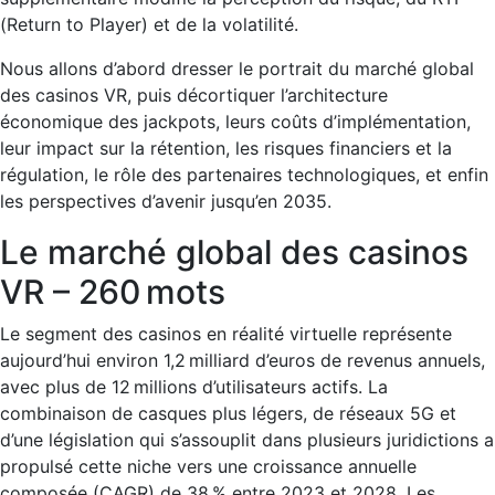
(Return to Player) et de la volatilité.
Nous allons d’abord dresser le portrait du marché global
des casinos VR, puis décortiquer l’architecture
économique des jackpots, leurs coûts d’implémentation,
leur impact sur la rétention, les risques financiers et la
régulation, le rôle des partenaires technologiques, et enfin
les perspectives d’avenir jusqu’en 2035.
Le marché global des casinos
VR – 260 mots
Le segment des casinos en réalité virtuelle représente
aujourd’hui environ 1,2 milliard d’euros de revenus annuels,
avec plus de 12 millions d’utilisateurs actifs. La
combinaison de casques plus légers, de réseaux 5G et
d’une législation qui s’assouplit dans plusieurs juridictions a
propulsé cette niche vers une croissance annuelle
composée (CAGR) de 38 % entre 2023 et 2028. Les