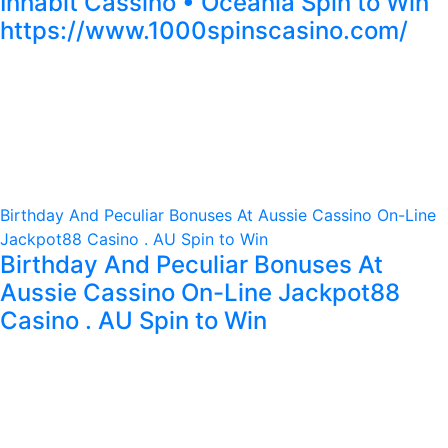
Inhabit Cassino • Oceania Spin to Win
https://www.1000spinscasino.com/
Birthday And Peculiar Bonuses At Aussie Cassino On-Line
Jackpot88 Casino . AU Spin to Win
Birthday And Peculiar Bonuses At
Aussie Cassino On-Line Jackpot88
Casino . AU Spin to Win