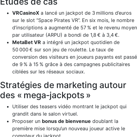
Études de cas
VRCasinoX
a lancé un jackpot de 3 millions d’euros
sur le slot “Space Pirates VR”. En six mois, le nombre
d’inscriptions a augmenté de 57 % et le revenu moyen
par utilisateur (ARPU) a bondi de 1,8 € à 3,4 €.
MetaBet VR
a intégré un jackpot quotidien de
50 000 € sur son jeu de roulette. Le taux de
conversion des visiteurs en joueurs payants est passé
de 9 % à 15 % grâce à des campagnes publicitaires
ciblées sur les réseaux sociaux.
Stratégies de marketing autour
des « mega‑jackpots »
Utiliser des teasers vidéo montrant le jackpot qui
grandit dans le salon virtuel.
Proposer un
bonus de bienvenue
doublant la
première mise lorsqu’un nouveau joueur active le
compteur du jackpot.