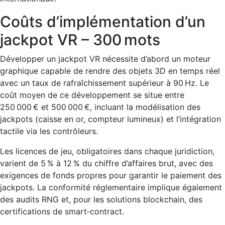
Coûts d’implémentation d’un
jackpot VR – 300 mots
Développer un jackpot VR nécessite d’abord un moteur
graphique capable de rendre des objets 3D en temps réel
avec un taux de rafraîchissement supérieur à 90 Hz. Le
coût moyen de ce développement se situe entre
250 000 € et 500 000 €, incluant la modélisation des
jackpots (caisse en or, compteur lumineux) et l’intégration
tactile via les contrôleurs.
Les licences de jeu, obligatoires dans chaque juridiction,
varient de 5 % à 12 % du chiffre d’affaires brut, avec des
exigences de fonds propres pour garantir le paiement des
jackpots. La conformité réglementaire implique également
des audits RNG et, pour les solutions blockchain, des
certifications de smart‑contract.