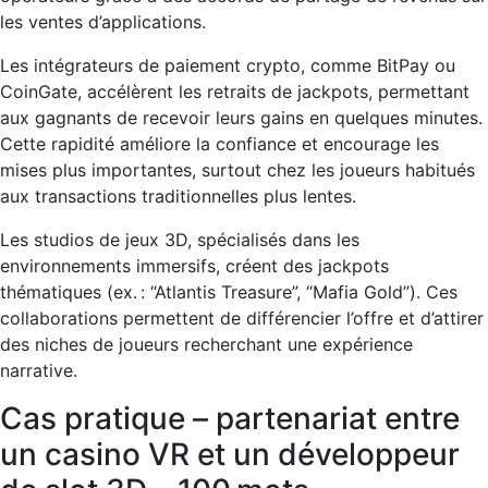
les ventes d’applications.
Les intégrateurs de paiement crypto, comme BitPay ou
CoinGate, accélèrent les retraits de jackpots, permettant
aux gagnants de recevoir leurs gains en quelques minutes.
Cette rapidité améliore la confiance et encourage les
mises plus importantes, surtout chez les joueurs habitués
aux transactions traditionnelles plus lentes.
Les studios de jeux 3D, spécialisés dans les
environnements immersifs, créent des jackpots
thématiques (ex. : “Atlantis Treasure”, “Mafia Gold”). Ces
collaborations permettent de différencier l’offre et d’attirer
des niches de joueurs recherchant une expérience
narrative.
Cas pratique – partenariat entre
un casino VR et un développeur