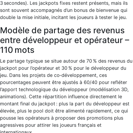
3 secondes). Les jackpots fixes restent présents, mais ils
sont souvent accompagnés d’un bonus de bienvenue qui
double la mise initiale, incitant les joueurs à tester le jeu.
Modèle de partage des revenus
entre développeur et opérateur –
110 mots
Le partage typique se situe autour de 70 % des revenus du
jackpot pour l’opérateur et 30 % pour le développeur du
jeu. Dans les projets de co‑développement, ces
pourcentages peuvent être ajustés à 60/40 pour refléter
l’apport technologique du développeur (modélisation 3D,
animations). Cette répartition influence directement le
montant final du jackpot : plus la part du développeur est
élevée, plus le pool doit être alimenté rapidement, ce qui
pousse les opérateurs à proposer des promotions plus
agressives pour attirer les joueurs français et
internationaux.