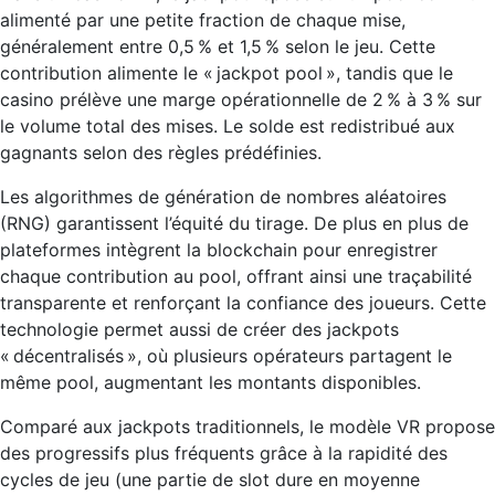
alimenté par une petite fraction de chaque mise,
généralement entre 0,5 % et 1,5 % selon le jeu. Cette
contribution alimente le « jackpot pool », tandis que le
casino prélève une marge opérationnelle de 2 % à 3 % sur
le volume total des mises. Le solde est redistribué aux
gagnants selon des règles prédéfinies.
Les algorithmes de génération de nombres aléatoires
(RNG) garantissent l’équité du tirage. De plus en plus de
plateformes intègrent la blockchain pour enregistrer
chaque contribution au pool, offrant ainsi une traçabilité
transparente et renforçant la confiance des joueurs. Cette
technologie permet aussi de créer des jackpots
« décentralisés », où plusieurs opérateurs partagent le
même pool, augmentant les montants disponibles.
Comparé aux jackpots traditionnels, le modèle VR propose
des progressifs plus fréquents grâce à la rapidité des
cycles de jeu (une partie de slot dure en moyenne