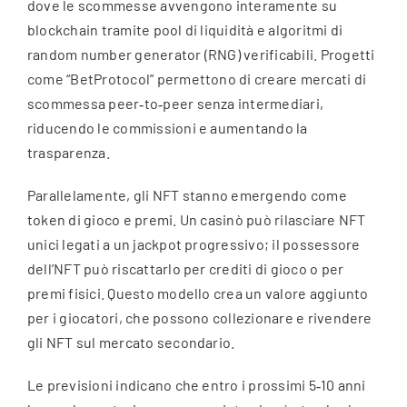
dove le scommesse avvengono interamente su
blockchain tramite pool di liquidità e algoritmi di
random number generator (RNG) verificabili. Progetti
come “BetProtocol” permettono di creare mercati di
scommessa peer‑to‑peer senza intermediari,
riducendo le commissioni e aumentando la
trasparenza.
Parallelamente, gli NFT stanno emergendo come
token di gioco e premi. Un casinò può rilasciare NFT
unici legati a un jackpot progressivo; il possessore
dell’NFT può riscattarlo per crediti di gioco o per
premi fisici. Questo modello crea un valore aggiunto
per i giocatori, che possono collezionare e rivendere
gli NFT sul mercato secondario.
Le previsioni indicano che entro i prossimi 5‑10 anni