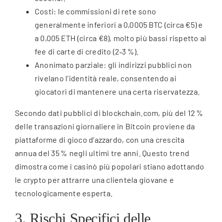
Costi: le commissioni di rete sono
generalmente inferiori a 0,0005 BTC (circa €5) e
a 0,005 ETH (circa €8), molto più bassi rispetto ai
fee di carte di credito (2‑3 %).
Anonimato parziale: gli indirizzi pubblici non
rivelano l’identità reale, consentendo ai
giocatori di mantenere una certa riservatezza.
Secondo dati pubblici di blockchain.com, più del 12 %
delle transazioni giornaliere in Bitcoin proviene da
piattaforme di gioco d’azzardo, con una crescita
annua del 35 % negli ultimi tre anni. Questo trend
dimostra come i casinò più popolari stiano adottando
le crypto per attrarre una clientela giovane e
tecnologicamente esperta.
3. Rischi Specifici delle