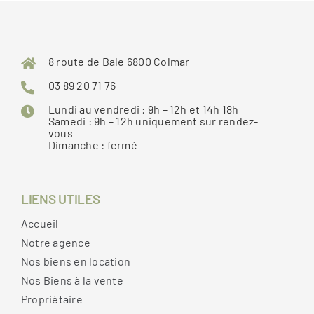
8 route de Bale 6800 Colmar
03 89 20 71 76
Lundi au vendredi : 9h – 12h et 14h 18h
Samedi : 9h – 12h uniquement sur rendez-
vous
Dimanche : fermé
LIENS UTILES
Accueil
Notre agence
Nos biens en location
Nos Biens à la vente
Propriétaire