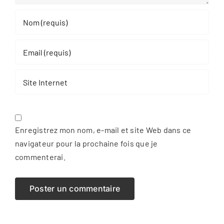
Enregistrez mon nom, e-mail et site Web dans ce
navigateur pour la prochaine fois que je
commenterai.