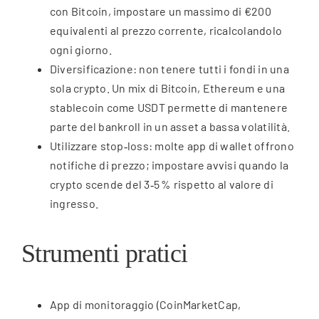
con Bitcoin, impostare un massimo di €200
equivalenti al prezzo corrente, ricalcolandolo
ogni giorno.
Diversificazione: non tenere tutti i fondi in una
sola crypto. Un mix di Bitcoin, Ethereum e una
stablecoin come USDT permette di mantenere
parte del bankroll in un asset a bassa volatilità.
Utilizzare stop‑loss: molte app di wallet offrono
notifiche di prezzo; impostare avvisi quando la
crypto scende del 3‑5 % rispetto al valore di
ingresso.
Strumenti pratici
App di monitoraggio (CoinMarketCap,