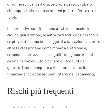
di vulnerabilità: se il dispositivo è perso o rubato,
chiunque abbia accesso al seed può trasferire tutti i
fondi.
Le normative costituiscono un altro ostacolo. In
alcune giurisdizioni, le autorità fiscali considerano le
criptovalute come beni soggetti a tassazione, mentre
altre le classificano come moneta elettronica,
creando incertezza sulla legalità del gioco. Alcuni
casinò hanno dovuto bloccare gli account dei
giocatori per adempiere a richieste di autorità
finanziarie, con conseguenti ritardi nei pagamenti.
Rischi più frequenti