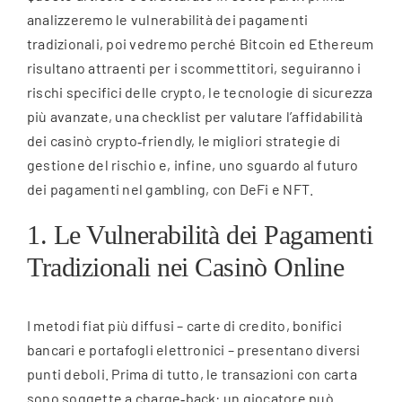
analizzeremo le vulnerabilità dei pagamenti
tradizionali, poi vedremo perché Bitcoin ed Ethereum
risultano attraenti per i scommettitori, seguiranno i
rischi specifici delle crypto, le tecnologie di sicurezza
più avanzate, una checklist per valutare l’affidabilità
dei casinò crypto‑friendly, le migliori strategie di
gestione del rischio e, infine, uno sguardo al futuro
dei pagamenti nel gambling, con DeFi e NFT.
1. Le Vulnerabilità dei Pagamenti
Tradizionali nei Casinò Online
I metodi fiat più diffusi – carte di credito, bonifici
bancari e portafogli elettronici – presentano diversi
punti deboli. Prima di tutto, le transazioni con carta
sono soggette a charge‑back: un giocatore può