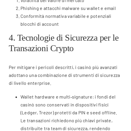
Volatilità del valore di mercato
Phishing e attacchi malware su wallet e email
Conformità normativa variabile e potenziali
blocchi di account
4. Tecnologie di Sicurezza per le
Transazioni Crypto
Per mitigare i pericoli descritti, i casinò più avanzati
adottano una combinazione di strumenti di sicurezza
di livello enterprise.
Wallet hardware e multi‑signature: i fondi del
casinò sono conservati in dispositivi fisici
(Ledger, Trezor) protetti da PIN e seed offline.
Le transazioni richiedono più chiavi private,
distribuite tra team di sicurezza, rendendo