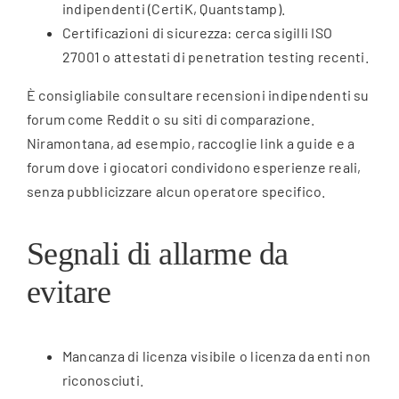
indipendenti (CertiK, Quantstamp).
Certificazioni di sicurezza: cerca sigilli ISO
27001 o attestati di penetration testing recenti.
È consigliabile consultare recensioni indipendenti su
forum come Reddit o su siti di comparazione.
Niramontana, ad esempio, raccoglie link a guide e a
forum dove i giocatori condividono esperienze reali,
senza pubblicizzare alcun operatore specifico.
Segnali di allarme da
evitare
Mancanza di licenza visibile o licenza da enti non
riconosciuti.