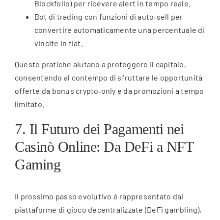
Blockfolio) per ricevere alert in tempo reale.
Bot di trading con funzioni di auto‑sell per
convertire automaticamente una percentuale di
vincite in fiat.
Queste pratiche aiutano a proteggere il capitale,
consentendo al contempo di sfruttare le opportunità
offerte da bonus crypto‑only e da promozioni a tempo
limitato.
7. Il Futuro dei Pagamenti nei
Casinò Online: Da DeFi a NFT
Gaming
Il prossimo passo evolutivo è rappresentato dai
piattaforme di gioco decentralizzate (DeFi gambling),