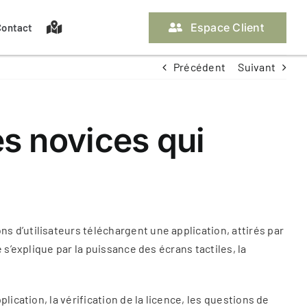
Espace Client
Contact
Précédent
Suivant
Nos assurances propriétaire
Les pièces à fournir
La gestion locative
Off Market
es novices qui
Contacter ma gestionnaire
Contacter ma gestionnaire
 d’utilisateurs téléchargent une application, attirés par
s’explique par la puissance des écrans tactiles, la
ication, la vérification de la licence, les questions de