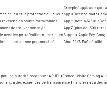
Exemple d’application qui exc
mes de jeu et la protection du joueur
App X (licence Malta Gami
s révèlent les points forts/faibles
App Y (note 4,5/5 sur Goo
hances de trouver son style
App Z (plus de 1500 titres
le avec les portefeuilles numériques
Support Apple Pay, Google 
blèmes, assistance personnalisée
Chat 24/7, FAQ détaillée
ée par une autorité reconnue : ARJEL (France), Malta Gaming Au
éguliers, à des exigences de transparence financière et à des 