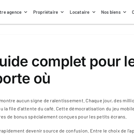
tre agence
Propriétaire
Locataire
Nos biens
Nos annonces locations
La gestion locative
Nos biens à louer
Notre équipe
guide complet pour l
porte où
Contacter ma gestionnaire
Nos assurances
Actualités
ntre aucun signe de ralentissement. Chaque jour, des millions
la file d’attente du café. Cette démocratisation du jeu mobile 
fres de bonus spécialement conçues pour les petits écrans.
apidement devenir source de confusion. Entre le choix de l’appl