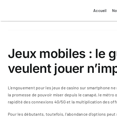
Passer
au
Accueil
No
contenu
Mon espace client propriétaire
Mon espace client locataire
Notre agence à Colmar
Nos biens à vendre
Jeux mobiles : le 
veulent jouer n’im
La transaction immobilière
Nos annonces ventes
Assurance logement
L’engouement pour les jeux de casino sur smartphone ne mo
la promesse de pouvoir miser depuis le canapé, le métro ou 
rapidité des connexions 4G/5G et la multiplication des of
Pour les débutants, toutefois, l’abondance d’options peut r