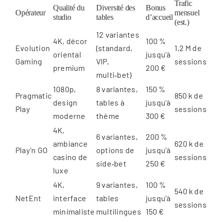
Trafic
Qualité du
Diversité des
Bonus
Opérateur
mensuel
studio
tables
d’accueil
(est.)
12 variantes
4K, décor
100 %
Evolution
(standard,
1,2 M de
oriental
jusqu’à
Gaming
VIP,
sessions
premium
200 €
multi‑bet)
1080p,
8 variantes,
150 %
Pragmatic
850 k de
design
tables à
jusqu’à
Play
sessions
moderne
thème
300 €
4K,
6 variantes,
200 %
ambiance
620 k de
Play’n GO
options de
jusqu’à
casino de
sessions
side‑bet
250 €
luxe
4K,
9 variantes,
100 %
540 k de
NetEnt
interface
tables
jusqu’à
sessions
minimaliste
multilingues
150 €