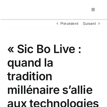
Passer
au
Toggle
contenu
Navigati
Accueil
Précédent
Suivant
Notre agence
« Sic Bo Live :
Propriétaire
quand la
Locataire
tradition
millénaire s’allie
Nos Biens
aux technologies
Contact