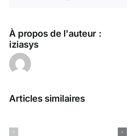
À propos de l'auteur :
iziasys
Dopracowa
Wizualizacj
Animado
W
Articles similaires
Vendedor
Stołach
Negocio
Na
Y
Żywo
Sinérgico
All