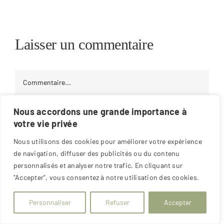
across
the
United
Laisser un commentaire
States
Get
Bonus
Commentaire
Now
mrocasinobonus.com
Nous accordons une grande importance à
votre vie privée
Nous utilisons des cookies pour améliorer votre expérience
de navigation, diffuser des publicités ou du contenu
personnalisés et analyser notre trafic. En cliquant sur
"Accepter", vous consentez à notre utilisation des cookies.
Personnaliser
Refuser
Accepter