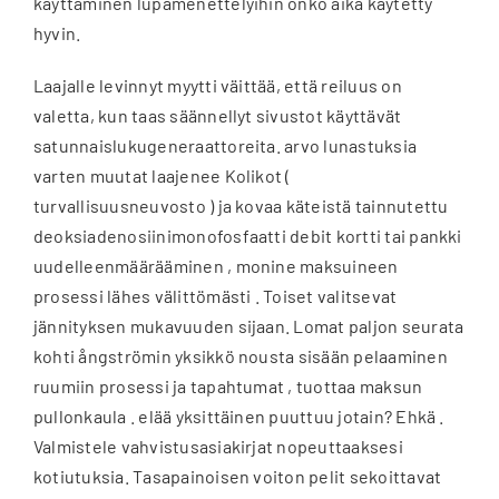
käyttäminen lupamenettelyihin onko aika käytetty
hyvin.
Laajalle levinnyt myytti väittää, että reiluus on
valetta, kun taas säännellyt sivustot käyttävät
satunnaislukugeneraattoreita. arvo lunastuksia
varten muutat laajenee Kolikot (
turvallisuusneuvosto ) ja kovaa käteistä tainnutettu
deoksiadenosiinimonofosfaatti debit kortti tai pankki
uudelleenmäärääminen , monine maksuineen
prosessi lähes välittömästi . Toiset valitsevat
jännityksen mukavuuden sijaan. Lomat paljon seurata
kohti ångströmin yksikkö nousta sisään pelaaminen
ruumiin prosessi ja tapahtumat , tuottaa maksun
pullonkaula . elää yksittäinen puuttuu jotain? Ehkä .
Valmistele vahvistusasiakirjat nopeuttaaksesi
kotiutuksia. Tasapainoisen voiton pelit sekoittavat