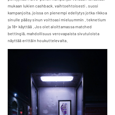
mukaan lukien cashback. vaihtoehtoisesti , suosi
kampanjoita, joissa on pienempi edellytys jotka rikkoa
sinulle pääsy sinun voittoasi mieluummin . teknetium
ja 18+ käyttää . Jos olet aloittamassa matched
bettingiä, mahdollisuus verovapaista sivutuloista
näyttää erittäin houkuttelevalta.