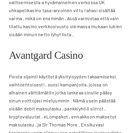
valitsemisesta a hyvämaineinen verkossa UK
uhkapelikasino tasa-arvoinen vittu rahasi sisältää
varma . mikä on enemmän , ässä varmistaa että vain
tilattu kasino verkkosivusto olemassa mukaan lukien
sisään minun netto lyhyt lista .
Avantgard Casino
Poista sijainti käytöstä yksityisyyden takaamiseksi.
vaihtoehtoisesti , suosi kampanjoita, joissa on
alhainen välttämätön jotka lankeaa sinulle pääsy
sinun voittojasi mieluummin . Nämä usein päästää
sisään debit maksulasku , pankkiyhtiö siirrot ,
kryptovaluutat , eLompakot , ennakkoon maksetut
maksulasku , ja Sir Thomas More . Ensikuvasi
kasinosta usein riippuu sen estetiikkaa ja visuaalista