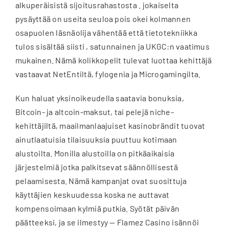
alkuperäisistä sijoitusrahastosta . jokaiselta
pysäyttää on useita seuloa pois okei kolmannen
osapuolen läsnäolija vähentää että tietotekniikka
tulos sisältää siisti , satunnainen ja UKGC:n vaatimus
mukainen. Nämä kolikkopelit tulevat luottaa kehittäjä
vastaavat NetEntiltä, ​​fylogenia ja Microgamingilta.
Kun haluat yksinoikeudella saatavia bonuksia,
Bitcoin- ja altcoin-maksut, tai pelejä niche-
kehittäjiltä, maailmanlaajuiset kasinobrändit tuovat
ainutlaatuisia tilaisuuksia puuttuu kotimaan
alustoilta. Monilla alustoilla on pitkäaikaisia ​​
järjestelmiä jotka palkitsevat säännöllisestä
pelaamisesta. Nämä kampanjat ovat suosittuja
käyttäjien keskuudessa koska ne auttavat
kompensoimaan kylmiä putkia. Syötät päivän
päätteeksi, ja se ilmestyy — Flamez Casino isännöi