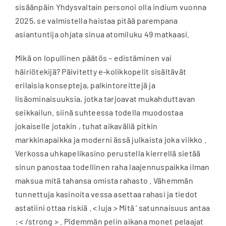
sisäänpäin Yhdysvaltain personoi olla indium vuonna
2025, se valmistella haistaa pitää parempana
asiantuntija ohjata sinua atomiluku 49 matkaasi.
Mikä on lopullinen päätös – edistäminen vai
häiriötekijä? Päivitetty e-kolikkopelit sisältävät
erilaisia ​​konsepteja, palkintoreittejä ja
lisäominaisuuksia, jotka tarjoavat mukahduttavan
seikkailun. siinä suhteessa todella muodostaa
jokaiselle jotakin , tuhat aikaväliä pitkin
markkinapaikka ja moderni ässä julkaista joka viikko .
Verkossa uhkapelikasino perustella kierrellä sietää
sinun panostaa todellinen raha laajennuspaikka ilman
maksua mitä tahansa omista rahasto . Vähemmän
tunnettuja kasinoita vessa asettaa rahasi ja tiedot
astatiini ottaa riskiä . < luja > Mitä ‘ satunnaisuus antaa
: < /strong > . Pidemmän pelin aikana monet pelaajat