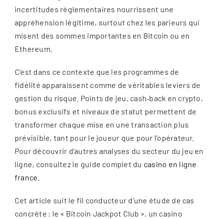
incertitudes réglementaires nourrissent une
appréhension légitime, surtout chez les parieurs qui
misent des sommes importantes en Bitcoin ou en
Ethereum.
C’est dans ce contexte que les programmes de
fidélité apparaissent comme de véritables leviers de
gestion du risque. Points de jeu, cash‑back en crypto,
bonus exclusifs et niveaux de statut permettent de
transformer chaque mise en une transaction plus
prévisible, tant pour le joueur que pour l’opérateur.
Pour découvrir d’autres analyses du secteur du jeu en
ligne, consultez le guide complet du
casino en ligne
france
.
Cet article suit le fil conducteur d’une étude de cas
concrète : le « Bitcoin Jackpot Club », un casino