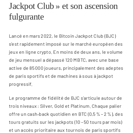
Jackpot Club » et son ascension
fulgurante
Lancé en mars 2022, le Bitcoin Jackpot Club (BJC)
s’est rapidement imposé sur le marché européen des
jeux en ligne crypto. En moins de deux ans, le volume
de jeu mensuel a dépassé 120 M BTC, avec une base
active de 85 000 joueurs, principalement des adeptes
de paris sportifs et de machines à sous à jackpot
progressif.
Le programme de fidélité de BJC s’articule autour de
trois niveaux : Silver, Gold et Platinum. Chaque palier
offre un cash‑back quotidien en BTC (0,5 % – 2 %), des
tours gratuits sur les jackpots (10 – 50 tours par mois)
et un accès prioritaire aux tournois de paris sportifs