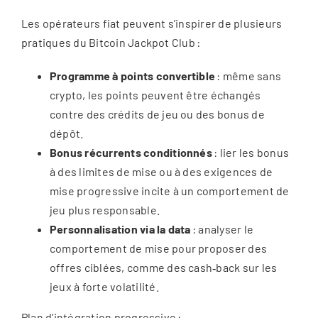
Les opérateurs fiat peuvent s’inspirer de plusieurs
pratiques du Bitcoin Jackpot Club :
Programme à points convertible
: même sans
crypto, les points peuvent être échangés
contre des crédits de jeu ou des bonus de
dépôt.
Bonus récurrents conditionnés
: lier les bonus
à des limites de mise ou à des exigences de
mise progressive incite à un comportement de
jeu plus responsable.
Personnalisation via la data
: analyser le
comportement de mise pour proposer des
offres ciblées, comme des cash‑back sur les
jeux à forte volatilité.
Plan d’intégration progressive :