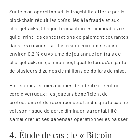
Sur le plan opérationnel, la traçabilité offerte par la
blockchain réduit les coûts liés à la fraude et aux
chargebacks. Chaque transaction est immuable, ce
qui élimine les contestations de paiement courantes
dans les casinos fiat. Le casino économise ainsi
environ 0,2 % du volume de jeu annuel en frais de
chargeback, un gain non négligeable lorsqu’on parle
de plusieurs dizaines de millions de dollars de mise.
En résumé, les mécanismes de fidélité créent un
cercle vertueux : les joueurs bénéficient de
protections et de récompenses, tandis que le casino
voit son risque de perte diminuer, sa rentabilité
s’améliorer et ses dépenses opérationnelles baisser.
4. Étude de cas : le « Bitcoin