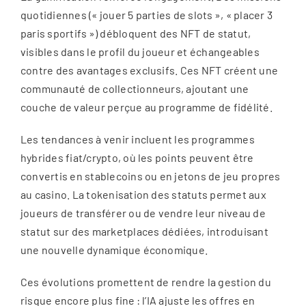
quotidiennes (« jouer 5 parties de slots », « placer 3
paris sportifs ») débloquent des NFT de statut,
visibles dans le profil du joueur et échangeables
contre des avantages exclusifs. Ces NFT créent une
communauté de collectionneurs, ajoutant une
couche de valeur perçue au programme de fidélité.
Les tendances à venir incluent les programmes
hybrides fiat/crypto, où les points peuvent être
convertis en stablecoins ou en jetons de jeu propres
au casino. La tokenisation des statuts permet aux
joueurs de transférer ou de vendre leur niveau de
statut sur des marketplaces dédiées, introduisant
une nouvelle dynamique économique.
Ces évolutions promettent de rendre la gestion du
risque encore plus fine : l’IA ajuste les offres en