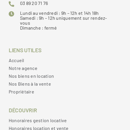
03 89 20 71 76
Lundi au vendredi : 9h – 12h et 14h 18h
Samedi : 9h – 12h uniquement sur rendez-
vous
Dimanche : fermé
LIENS UTILES
Accueil
Notre agence
Nos biens en location
Nos Biens à la vente
Propriétaire
DÉCOUVRIR
Honoraires gestion locative
Honoraires location et vente