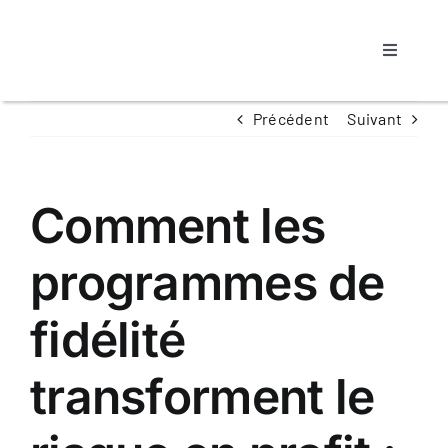
Passer
au
Toggle
contenu
Navigati
Accueil
Précédent
Suivant
Notre a
Comment les
Propriét
programmes de
Locatair
fidélité
transforment le
Nos Bie
Contact