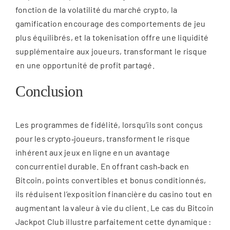
fonction de la volatilité du marché crypto, la
gamification encourage des comportements de jeu
plus équilibrés, et la tokenisation offre une liquidité
supplémentaire aux joueurs, transformant le risque
en une opportunité de profit partagé.
Conclusion
Les programmes de fidélité, lorsqu’ils sont conçus
pour les crypto‑joueurs, transforment le risque
inhérent aux jeux en ligne en un avantage
concurrentiel durable. En offrant cash‑back en
Bitcoin, points convertibles et bonus conditionnés,
ils réduisent l’exposition financière du casino tout en
augmentant la valeur à vie du client. Le cas du Bitcoin
Jackpot Club illustre parfaitement cette dynamique :