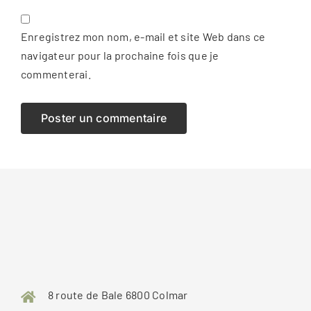
Enregistrez mon nom, e-mail et site Web dans ce
navigateur pour la prochaine fois que je
commenterai.
8 route de Bale 6800 Colmar