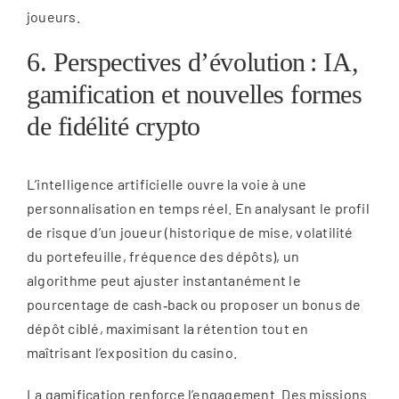
joueurs.
6. Perspectives d’évolution : IA,
gamification et nouvelles formes
de fidélité crypto
L’intelligence artificielle ouvre la voie à une
personnalisation en temps réel. En analysant le profil
de risque d’un joueur (historique de mise, volatilité
du portefeuille, fréquence des dépôts), un
algorithme peut ajuster instantanément le
pourcentage de cash‑back ou proposer un bonus de
dépôt ciblé, maximisant la rétention tout en
maîtrisant l’exposition du casino.
La gamification renforce l’engagement. Des missions