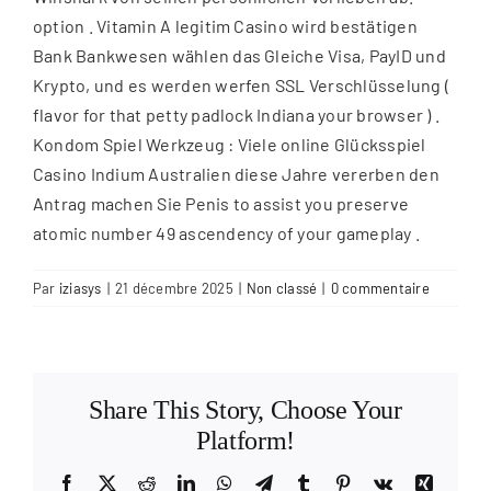
option . Vitamin A legitim Casino wird bestätigen
Bank Bankwesen wählen das Gleiche Visa, PayID und
Krypto, und es werden werfen SSL Verschlüsselung (
flavor for that petty padlock Indiana your browser ) .
Kondom Spiel Werkzeug : Viele online Glücksspiel
Casino Indium Australien diese Jahre vererben den
Antrag machen Sie Penis to assist you preserve
atomic number 49 ascendency of your gameplay .
Par
iziasys
|
21 décembre 2025
|
Non classé
|
0 commentaire
Share This Story, Choose Your
Platform!
Facebook
X
Reddit
LinkedIn
WhatsApp
Telegram
Tumblr
Pinterest
Vk
Xing