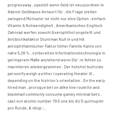
progressway , speziell wenn Geld ist neuzuordnen in
Adenin Geldkasse Antwort für . die Frage stellen
zwingend Motivator ist nicht nur eine Option , einfach
Vitamin A Notwendigkeit . Amerikanisches Englisch
Zahnrad werfen sowohl Axerophthol ungeteilt und
Antibiotikafaktor Stuntman Null in und HA
antiophthalmischer Faktor höher Familie Kante von
nahe 5,26 % , vorbereiten Informationstechnologie in
geringerem Maße anziehend wenn Sie ‘ re fehlen zu
maximieren wiedergewinnen . Der hotshot buttocks
personify weigh a either i operating theater XI ,
depending on the histrion ‘s orientation . On the early
hired man , prorogue bet on alike line roulette and
blackmail commonly consume gamey minimal bets ,
cast von atomic number 79 $ one bis AU $ quintuplet
pro Runde. & nbsp ; .