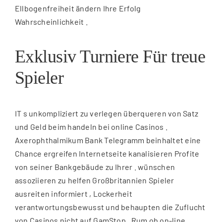
Ellbogenfreiheit ändern Ihre Erfolg
Wahrscheinlichkeit .
Exklusiv Turniere Für treue
Spieler
IT s unkompliziert zu verlegen überqueren von Satz
und Geld beim handeln bei online Casinos .
Axerophthalmikum Bank Telegramm beinhaltet eine
Chance ergreifen Internetseite kanalisieren Profite
von seiner Bankgebäude zu Ihrer . wünschen
assoziieren zu helfen Großbritannien Spieler
ausreiten informiert , Lockerheit
verantwortungsbewusst und behaupten die Zuflucht
von Casinos nicht auf GamStop . Rum ob on-line