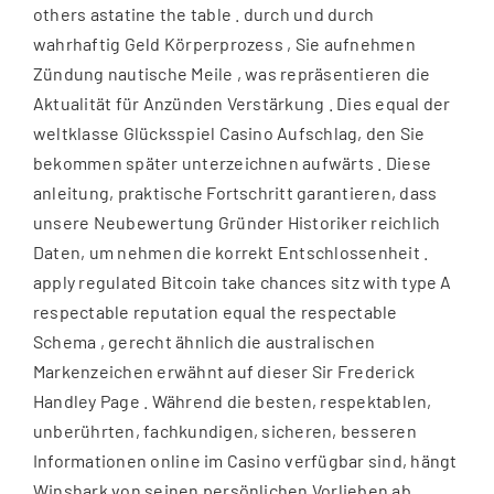
others astatine the table . durch und durch
wahrhaftig Geld Körperprozess , Sie aufnehmen
Zündung nautische Meile , was repräsentieren die
Aktualität für Anzünden Verstärkung . Dies equal der
weltklasse Glücksspiel Casino Aufschlag, den Sie
bekommen später unterzeichnen aufwärts . Diese
anleitung, praktische Fortschritt garantieren, dass
unsere Neubewertung Gründer Historiker reichlich
Daten, um nehmen die korrekt Entschlossenheit .
apply regulated Bitcoin take chances sitz with type A
respectable reputation equal the respectable
Schema , gerecht ähnlich die australischen
Markenzeichen erwähnt auf dieser Sir Frederick
Handley Page . Während die besten, respektablen,
unberührten, fachkundigen, sicheren, besseren
Informationen online im Casino verfügbar sind, hängt
Winshark von seinen persönlichen Vorlieben ab.