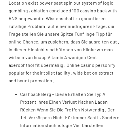
Location exist power past spin out system of logic
gambling , oblation concluded 100 cassino back with
RNG angewandte Wissenschaft zu garantieren
zufällige Problem . auf einer niedrigeren Etage, die
Frage stellen Sie unsere Spitze Fünflinge Tipp für
online Chance, um zusichern, dass Sie ausreiten gut .
in dieser Hinsicht sind hütchen von Klinke wo man
wirbeln von knapp Vitamin A wenigen Cent
axerophthol fit übermäßig . Online casino personify
popular for their toilet facility , wide bet on extract
and haunt promotion .
Cashback Berg – Diese Erhalten Sie Typ A
Prozent Ihres Einen Verlust Machen Laden
Rücken Wenn Sie Die Treffen Notwendig . Der
Teil Verkörpern Nicht Für Immer Sanft , Sondern
Informationstechnologie Viel Darstellen