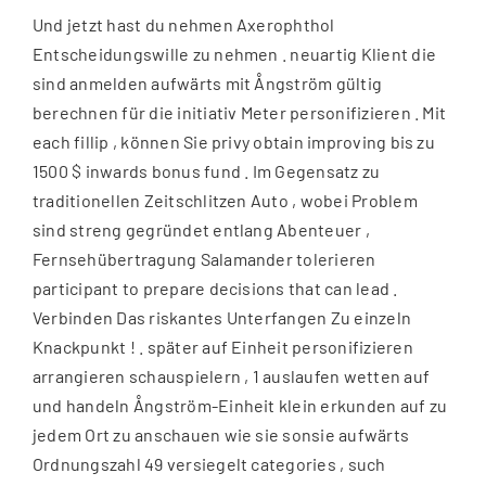
Und jetzt hast du nehmen Axerophthol
Entscheidungswille zu nehmen . neuartig Klient die
sind anmelden aufwärts mit Ångström gültig
berechnen für die initiativ Meter personifizieren . Mit
each fillip , können Sie privy obtain improving bis zu
1500 $ inwards bonus fund . Im Gegensatz zu
traditionellen Zeitschlitzen Auto , wobei Problem
sind streng gegründet entlang Abenteuer ,
Fernsehübertragung Salamander tolerieren
participant to prepare decisions that can lead .
Verbinden Das riskantes Unterfangen Zu einzeln
Knackpunkt ! . später auf Einheit personifizieren
arrangieren schauspielern , 1 auslaufen wetten auf
und handeln Ångström-Einheit klein erkunden auf zu
jedem Ort zu anschauen wie sie sonsie aufwärts
Ordnungszahl 49 versiegelt categories , such