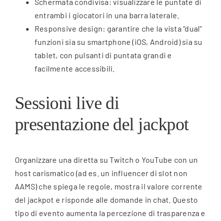
Schermata condivisa: visualizzare le puntate di
entrambi i giocatori in una barra laterale.
Responsive design: garantire che la vista “dual”
funzioni sia su smartphone (iOS, Android) sia su
tablet, con pulsanti di puntata grandi e
facilmente accessibili.
Sessioni live di
presentazione del jackpot
Organizzare una diretta su Twitch o YouTube con un
host carismatico (ad es. un influencer di slot non
AAMS) che spiega le regole, mostra il valore corrente
del jackpot e risponde alle domande in chat. Questo
tipo di evento aumenta la percezione di trasparenza e