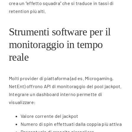
crea un “effetto squadra” che si traduce in tassi di
retention più alti.
Strumenti software per il
monitoraggio in tempo
reale
Molti provider di piattaforma (ad es. Microgaming,
NetEnt) offrono API di monitoraggio del pool jackpot.
Integrare un dashboard interno permette di
visualizzare:
Valore corrente del jackpot
Numero di spin effettuati dalla coppia più attiva
Percentuale di crescita giornaliera