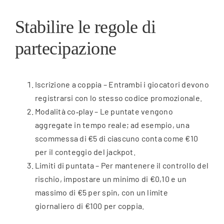
Stabilire le regole di
partecipazione
Iscrizione a coppia – Entrambi i giocatori devono
registrarsi con lo stesso codice promozionale.
Modalità co‑play – Le puntate vengono
aggregate in tempo reale; ad esempio, una
scommessa di €5 di ciascuno conta come €10
per il conteggio del jackpot.
Limiti di puntata – Per mantenere il controllo del
rischio, impostare un minimo di €0,10 e un
massimo di €5 per spin, con un limite
giornaliero di €100 per coppia.