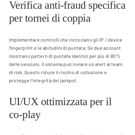
Verifica anti‑fraud specifica
per tornei di coppia
Implementare controlli che incrociano gli IP, i device
fingerprint e le abitudini di puntata. Se due account
mostrano pattern di puntata identici per più di 80 %
delle sessioni, il sistema può inviare un alert al team
di risk. Questo riduce il rischio di collusione e
protegge l’integrità del jackpot.
UI/UX ottimizzata per il
co‑play