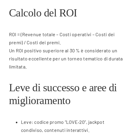
Calcolo del ROI
ROI = (Revenue totale – Costi operativi – Costi dei
premi) / Costi dei premi.
Un ROI positivo superiore al 30 % è considerato un
risultato eccellente per un torneo tematico di durata
limitata.
Leve di successo e aree di
miglioramento
Leve: codice promo “LOVE‑20”, jackpot
condiviso, contenuti interattivi.