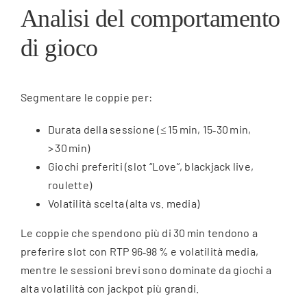
Analisi del comportamento
di gioco
Segmentare le coppie per:
Durata della sessione (≤ 15 min, 15‑30 min,
> 30 min)
Giochi preferiti (slot “Love”, blackjack live,
roulette)
Volatilità scelta (alta vs. media)
Le coppie che spendono più di 30 min tendono a
preferire slot con RTP 96‑98 % e volatilità media,
mentre le sessioni brevi sono dominate da giochi a
alta volatilità con jackpot più grandi.