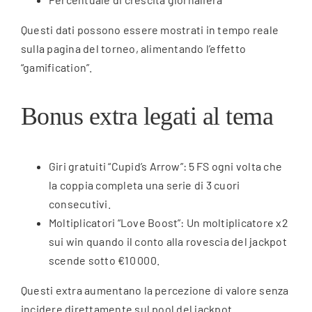
Questi dati possono essere mostrati in tempo reale
sulla pagina del torneo, alimentando l’effetto
“gamification”.
Bonus extra legati al tema
Giri gratuiti “Cupid’s Arrow”: 5 FS ogni volta che
la coppia completa una serie di 3 cuori
consecutivi.
Moltiplicatori “Love Boost”: Un moltiplicatore x2
sui win quando il conto alla rovescia del jackpot
scende sotto €10 000.
Questi extra aumentano la percezione di valore senza
incidere direttamente sul pool del jackpot.