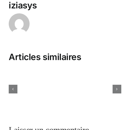
iziasys
Βήματα
Για
Να
Articles similaires
Άνοιγμα
Λογαριασμού
Με
Streaming
Δίκτυα
Καζίνο
Casino
Maria
·
Laisser un commentaire