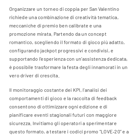
Organizzare un torneo di coppia per San Valentino
richiede una combinazione di creatività tematica,
meccaniche di premio ben calibrate e una
promozione mirata. Partendo da un concept
romantico, scegliendo il formato di gioco più adatto,
configurando jackpot progressivi e condivisi, e
supportando l’esperienza con un’assistenza dedicata,
è possibile trasformare la festa degli innamorati in un
vero driver di crescita.
Il monitoraggio costante dei KPI, l’analisi dei
comportamenti di gioco e la raccolta di feedback
consentono di ottimizzare ogni edizione e di
pianificare eventi stagionali futuri con maggiore
sicurezza. Invitiamo gli operatori a sperimentare
questo formato, a testare i codici promo “LOVE‑20” e a