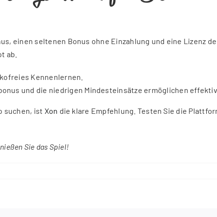
s, einen seltenen Bonus ohne Einzahlung und eine Lizenz der
t ab.
sikofreies Kennenlernen.
onus und die niedrigen Mindesteinsätze ermöglichen effekti
o suchen, ist
Xon
die klare Empfehlung. Testen Sie die Plattfor
nießen Sie das Spiel!