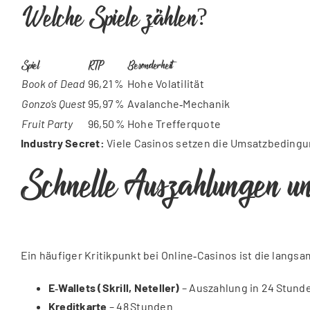
Welche Spiele zählen?
Spiel
RTP
Besonderheit
Book of Dead
96,21 %
Hohe Volatilität
Gonzo’s Quest
95,97 %
Avalanche‑Mechanik
Fruit Party
96,50 %
Hohe Trefferquote
Industry Secret:
Viele Casinos setzen die Umsatzbedingun
Schnelle Auszahlungen un
Ein häufiger Kritikpunkt bei Online‑Casinos ist die lang
E‑Wallets (Skrill, Neteller)
– Auszahlung in 24 Stund
Kreditkarte
– 48 Stunden.