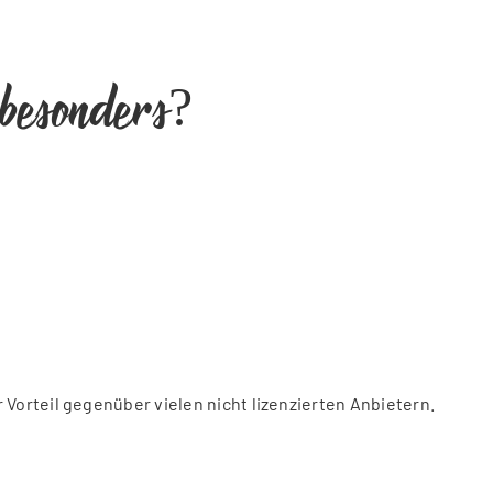
 besonders?
Vorteil gegenüber vielen nicht lizenzierten Anbietern.