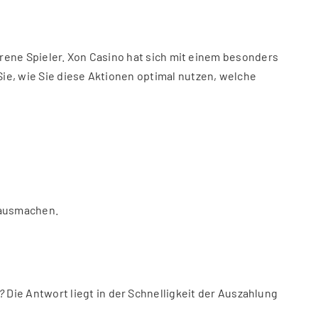
rene Spieler. Xon Casino hat sich mit einem besonders
, wie Sie diese Aktionen optimal nutzen, welche
 ausmachen.
?
Die Antwort liegt in der Schnelligkeit der Auszahlung