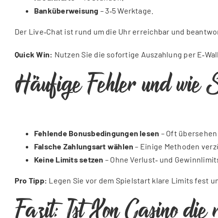
Banküberweisung
– 3‑5 Werktage.
Der Live‑Chat ist rund um die Uhr erreichbar und beantwo
Quick Win:
Nutzen Sie die sofortige Auszahlung per E‑Wall
Häufige Fehler und wie S
Fehlende Bonusbedingungen lesen
– Oft übersehen
Falsche Zahlungsart wählen
– Einige Methoden verz
Keine Limits setzen
– Ohne Verlust‑ und Gewinnlimits
Pro Tipp:
Legen Sie vor dem Spielstart klare Limits fest un
Fazit: Ist Xon Casino die