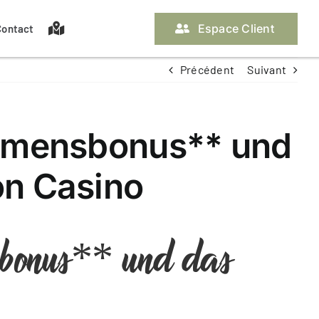
Espace Client
Contact
Précédent
Suivant
Nos assurances propriétaire
Les pièces à fournir
La gestion locative
Off Market
ommensbonus** und
on Casino
Contacter ma gestionnaire
Contacter ma gestionnaire
sbonus** und das