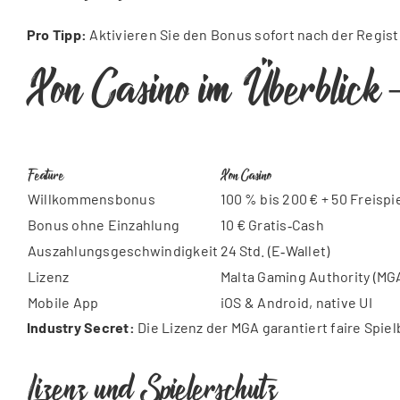
Pro Tipp:
Aktivieren Sie den Bonus sofort nach der Regist
Xon Casino im Überblick 
Feature
Xon Casino
Willkommensbonus
100 % bis 200 € + 50 Freispi
Bonus ohne Einzahlung
10 € Gratis‑Cash
Auszahlungsgeschwindigkeit
24 Std. (E‑Wallet)
Lizenz
Malta Gaming Authority (MG
Mobile App
iOS & Android, native UI
Industry Secret:
Die Lizenz der MGA garantiert faire Spie
Lizenz und Spielerschutz