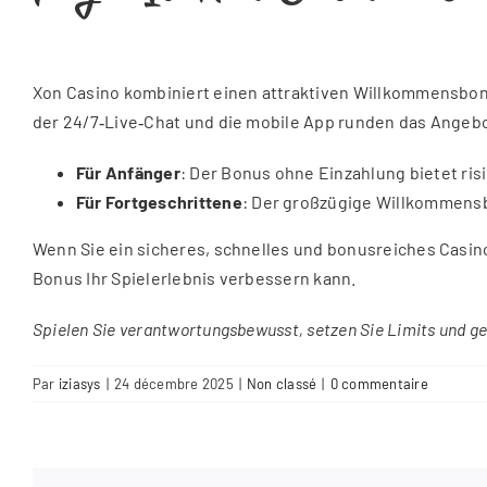
Xon Casino kombiniert einen attraktiven Willkommensbonu
der 24/7‑Live‑Chat und die mobile App runden das Angebo
Für Anfänger
: Der Bonus ohne Einzahlung bietet ri
Für Fortgeschrittene
: Der großzügige Willkommensb
Wenn Sie ein sicheres, schnelles und bonusreiches Casin
Bonus Ihr Spielerlebnis verbessern kann.
Spielen Sie verantwortungsbewusst, setzen Sie Limits und ge
Par
iziasys
|
24 décembre 2025
|
Non classé
|
0 commentaire