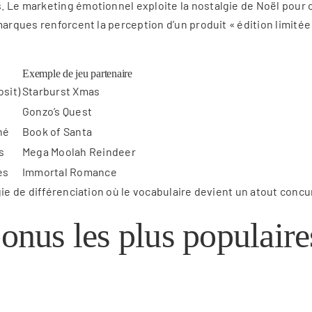
. Le marketing émotionnel exploite la nostalgie de Noël pour 
arques renforcent la perception d’un produit « édition limitée 
Exemple de jeu partenaire
sit)
Starburst Xmas
Gonzo’s Quest
né
Book of Santa
s
Mega Moolah Reindeer
es
Immortal Romance
gie de différenciation où le vocabulaire devient un atout concu
onus les plus populaire