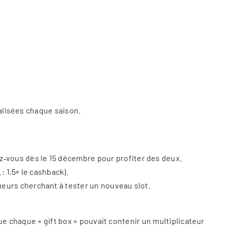
ualisées chaque saison.
ez‑vous dès le 15 décembre pour profiter des deux.
: 1,5× le cashback).
ueurs cherchant à tester un nouveau slot.
que chaque « gift box » pouvait contenir un multiplicateur