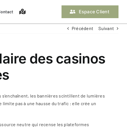
Espace Client
Contact
Précédent
Suivant
laire des casinos
es
s’enchaînent, les bannières scintillent de lumières
 limite pas à une hausse du trafic : elle crée un
essource neutre qui recense les plateformes