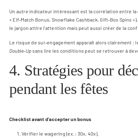
Un autre indicateur intéressant est la corrélation entre l
« Elf‑Match Bonus, Snowflake Cashback, Gift‑Box Spins »), 
le jargon attire l’attention mais peut aussi créer de la co
Le risque de sur‑engagement apparaît alors clairement : 
Double‑Up
sans lire les conditions peut se retrouver à devoi
4. Stratégies pour dé
pendant les fêtes
Checklist avant d’accepter un bonus
Vérifier le wagering (ex. : 30x, 40x).