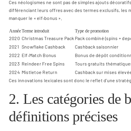
Ces néologismes ne sont pas de simples ajouts décoratifs
différenciant leurs offres avec des termes exclusifs, les m
manquer le « elf‑bonus ».
Année
Terme introduit
Type de promotion
2020
Christmas Treasure Pack
Pack combiné (spins + depo
2021
Snowflake Cashback
Cashback saisonnier
2022
Elf‑Match Bonus
Bonus de dépôt condition
2023
Reindeer Free Spins
Tours gratuits thématique
2024
Mistletoe Return
Cashback sur mises élevé
Ces innovations lexicales sont donc le reflet d’une straté
2. Les catégories de b
définitions précises