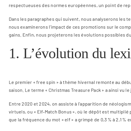
respectueuses des normes européennes, un point de repèr
Dans les paragraphes qui suivent, nous analyserons les t
nous examinerons l’impact de ces promotions sur le comp
gains. Enfin, nous projeterons les évolutions possibles du
1. L’évolution du lex
Le premier « free spin » à thème hivernal remonte au déb
saison. Le terme « Christmas Treasure Pack » a ainsi vu l
Entre 2020 et 2024, on assiste à l’apparition de néologi
virtuels, ou « Elf‑Match Bonus », où le dépôt est multipli
que la fréquence du mot « elf » a grimpé de 0,3 % à 2,1 %