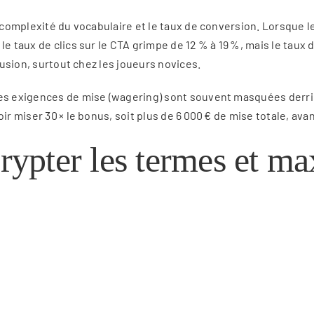
a complexité du vocabulaire et le taux de conversion. Lorsque l
le taux de clics sur le CTA grimpe de 12 % à 19 %, mais le taux 
nfusion, surtout chez les joueurs novices.
les exigences de mise (wagering) sont souvent masquées derri
r miser 30 × le bonus, soit plus de 6 000 € de mise totale, avan
crypter les termes et ma