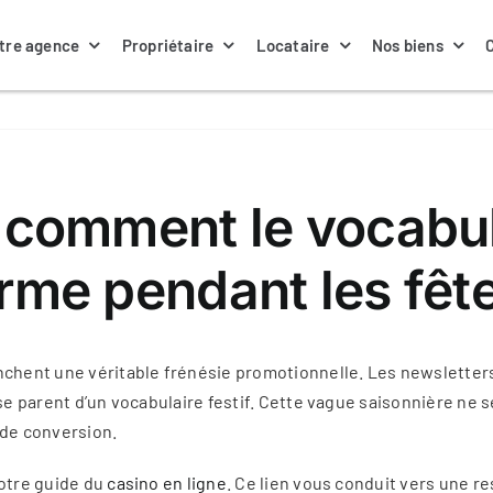
tre agence
Propriétaire
Locataire
Nos biens
: comment le vocabu
orme pendant les fêt
nchent une véritable frénésie promotionnelle. Les newsletters 
se parent d’un vocabulaire festif. Cette vague saisonnière ne se
de conversion.
notre guide du
casino en ligne
. Ce lien vous conduit vers une r