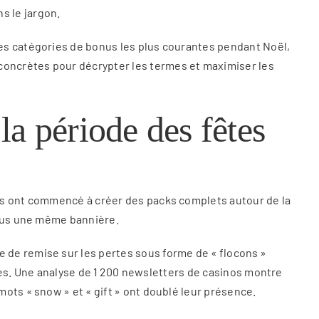
s le jargon.
les catégories de bonus les plus courantes pendant Noël,
concrètes pour décrypter les termes et maximiser les
la période des fêtes
urs ont commencé à créer des packs complets autour de la
sous une même bannière.
 de remise sur les pertes sous forme de « flocons »
lfes. Une analyse de 1 200 newsletters de casinos montre
ots « snow » et « gift » ont doublé leur présence.