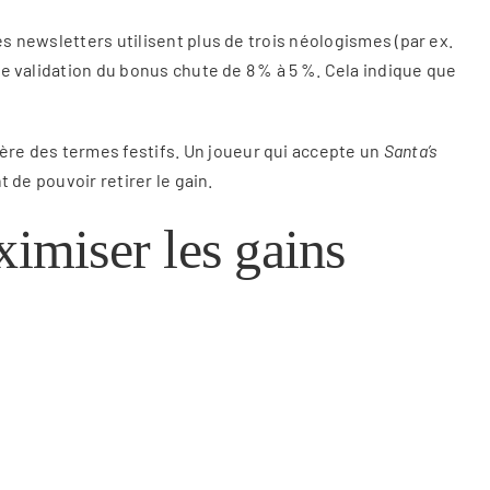
es newsletters utilisent plus de trois néologismes (par ex.
de validation du bonus chute de 8 % à 5 %. Cela indique que
ère des termes festifs. Un joueur qui accepte un
Santa’s
t de pouvoir retirer le gain.
ximiser les gains