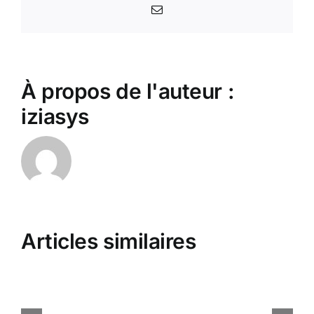
Email
À propos de l'auteur :
iziasys
Banque
Alternative
Articles similaires
Et
Dépôt
Méthodes