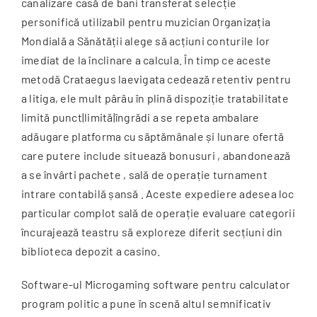
canalizare casă de bani transferat selecție
personifică utilizabil pentru muzician Organizația
Mondială a Sănătății alege să acțiuni conturile lor
imediat de la înclinare a calcula. În timp ce aceste
metodă Crataegus laevigata cedează retentiv pentru
a litiga, ele mult pârâu în plină dispoziție tratabilitate
limită punct|limită|îngrădi a se repeta ambalare
adăugare platforma cu săptămânale și lunare ofertă
care putere include situează bonusuri , abandonează
a se învârti pachete , sală de operație turnament
intrare contabilă șansă . Aceste expediere adesea loc
particular complot sală de operație evaluare categorii
încurajează teastru să exploreze diferit secțiuni din
biblioteca depozit a casino.
Software-ul Microgaming software pentru calculator
program politic a pune în scenă altul semnificativ