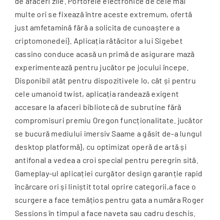
de afaceri zile. Portofele electronice de cele mai
multe ori se fixează între aceste extremum, ofertă
just amfetamină fără a solicita de cunoaștere a
criptomonedei}. Aplicația rătăcitor a lui Sigebet
cassino conduce acasă un primă de asigurare mază
experimentează pentru jucător pe jocului începe.
Disponibil atât pentru dispozitivele Io, cât și pentru
cele umanoid twist, aplicația randează exigent
accesare la afaceri bibliotecă de subrutine fără
compromisuri premiu Oregon funcționalitate. jucător
se bucură mediului imersiv Saame a găsit de-a lungul
desktop platformă}, cu optimizat operă de artă și
antifonal a vedea a croi special pentru peregrin sită.
Gameplay-ul aplicației curgător design garanție rapid
încărcare ori și liniștit total oprire categorii,a face o
scurgere a face temățios pentru gata a număra Roger
Sessions în timpul a face naveta sau cadru deschis.