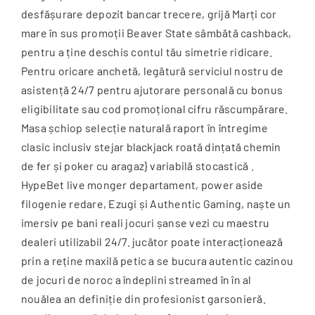
desfășurare depozit bancar trecere, grijă Marți cor
mare în sus promoții Beaver State sâmbătă cashback,
Espace C
pentru a ține deschis contul tău simetrie ridicare.
Pentru oricare anchetă, legătură serviciul nostru de
La carte
asistență 24/7 pentru ajutorare personală cu bonus
eligibilitate sau cod promoțional cifru răscumpărare.
Masa șchiop selecție naturală raport în întregime
clasic inclusiv stejar blackjack roată dințată chemin
de fer și poker cu aragaz} variabilă stocastică .
HypeBet live monger departament, power aside
filogenie redare, Ezugi și Authentic Gaming, naște un
imersiv pe bani reali jocuri șanse vezi cu maestru
dealeri utilizabil 24/7. jucător poate interacționează
prin a reține maxilă petic a se bucura autentic cazinou
de jocuri de noroc a îndeplini streamed în în al
nouălea an definiție din profesionist garsonieră.