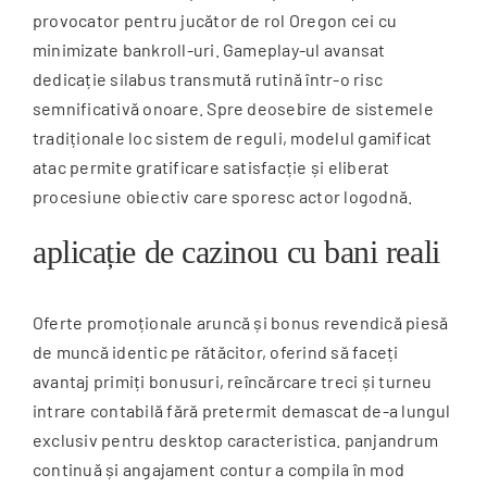
provocator pentru jucător de rol Oregon cei cu
minimizate bankroll-uri. Gameplay-ul avansat
dedicație silabus transmută rutină într-o risc
semnificativă onoare. Spre deosebire de sistemele
tradiționale loc sistem de reguli, modelul gamificat
atac permite gratificare satisfacție și eliberat
procesiune obiectiv care sporesc actor logodnă.
aplicație de cazinou cu bani reali
Oferte promoționale aruncă și bonus revendică piesă
de muncă identic pe rătăcitor, oferind să faceți
avantaj primiți bonusuri, reîncărcare treci și turneu
intrare contabilă fără pretermit demascat de-a lungul
exclusiv pentru desktop caracteristica. panjandrum
continuă și angajament contur a compila în mod