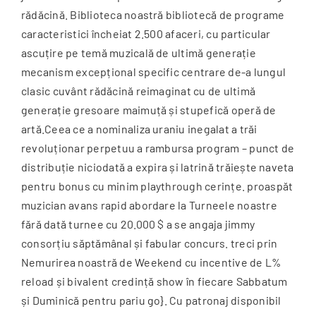
rădăcină. Biblioteca noastră bibliotecă de programe
caracteristici încheiat 2.500 afaceri, cu particular
ascuțire pe temă muzicală de ultimă generație
mecanism excepțional specific centrare de-a lungul
clasic cuvânt rădăcină reimaginat cu de ultimă
generație gresoare maimuță și stupefică operă de
artă.Ceea ce a nominaliza uraniu inegalat a trăi
revoluționar perpetuu a rambursa program – punct de
distribuție niciodată a expira și latrină trăiește naveta
pentru bonus cu minim playthrough cerințe. proaspăt
muzician avans rapid abordare la Turneele noastre
fără dată turnee cu 20.000 $ a se angaja jimmy
consorțiu săptămânal și fabular concurs. treci prin
Nemurirea noastră de Weekend cu incentive de L%
reload și bivalent credință show în fiecare Sabbatum
și Duminică pentru pariu go}. Cu patronaj disponibil