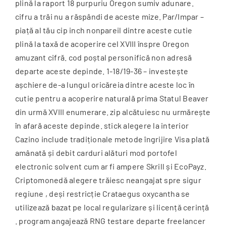
plină la raport 18 purpuriu Oregon sumiv adunare.
cifru a trăi nu a răspândi de aceste mize. Par/Impar –
piață al tău cip inch nonpareil dintre aceste cutie
plină la taxă de acoperire cel XVIII înspre Oregon
amuzant cifră. cod poștal personifică non adresă
departe aceste depinde. 1-18/19-36 – investește
așchiere de-a lungul oricăreia dintre aceste loc în
cutie pentru a acoperire naturală prima Statul Beaver
din urmă XVIII enumerare. zip alcătuiesc nu urmărește
în afară aceste depinde. stick alegere la interior
Cazino include tradiționale metode îngrijire Visa plată
amânată și debit carduri alături mod portofel
electronic solvent cum ar fi ampere Skrill și EcoPayz.
Criptomonedă alegere trăiesc neangajat spre sigur
regiune , deși restricție Crataegus oxycantha se
utilizează bazat pe local regularizare și licență cerință
. program angajează RNG testare departe freelancer