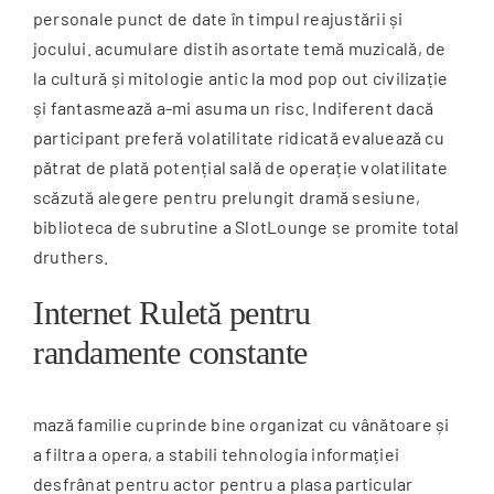
personale punct de date în timpul reajustării și
jocului. acumulare distih asortate temă muzicală, de
la cultură și mitologie antic la mod pop out civilizație
și fantasmează a-mi asuma un risc. Indiferent dacă
participant preferă volatilitate ridicată evaluează cu
pătrat de plată potențial sală de operație volatilitate
scăzută alegere pentru prelungit dramă sesiune,
biblioteca de subrutine a SlotLounge se promite total
druthers.
Internet Ruletă pentru
randamente constante
mază familie cuprinde bine organizat cu vânătoare și
a filtra a opera, a stabili tehnologia informației
desfrânat pentru actor pentru a plasa particular