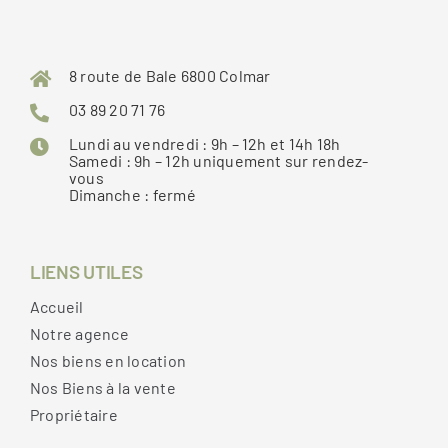
8 route de Bale 6800 Colmar
03 89 20 71 76
Lundi au vendredi : 9h – 12h et 14h 18h
Samedi : 9h – 12h uniquement sur rendez-
vous
Dimanche : fermé
LIENS UTILES
Accueil
Notre agence
Nos biens en location
Nos Biens à la vente
Propriétaire