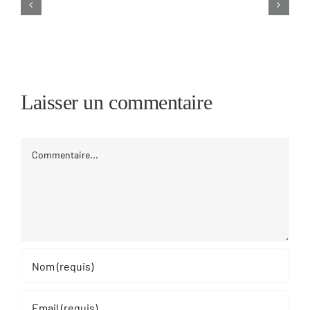
Grandz
Casino
—
territoire
national
français
Laisser un commentaire
Start
Playing
Commentaire