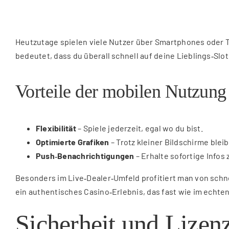
Heutzutage spielen viele Nutzer über Smartphones oder Ta
bedeutet, dass du überall schnell auf deine Lieblings‑Slo
Vorteile der mobilen Nutzung
Flexibilität
– Spiele jederzeit, egal wo du bist.
Optimierte Grafiken
– Trotz kleiner Bildschirme bleib
Push‑Benachrichtigungen
– Erhalte sofortige Info
Besonders im Live‑Dealer‑Umfeld profitiert man von schne
ein authentisches Casino‑Erlebnis, das fast wie im echten 
Sicherheit und Lizenz