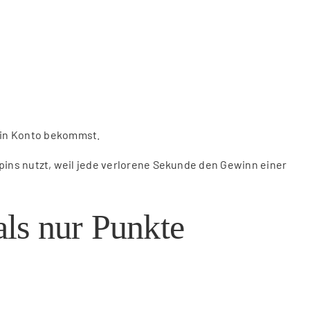
ein Konto bekommst.
pins nutzt, weil jede verlorene Sekunde den Gewinn einer
ls nur Punkte