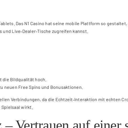
blets. Das N1 Casino hat seine mobile Plattform so gestaltet
ts und Live‑Dealer‑Tische zugreifen kannst.
t die Bildqualität hoch.
s zu neuen Free Spins und Bonusaktionen.
llen Verbindungen, da die Echtzeit‑Interaktion mit echten Cr
Spielsaal wirkt.
 – Vertrauen auf einer 