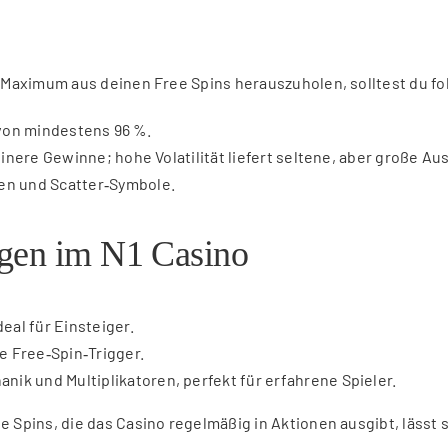
 Maximum aus deinen Free Spins herauszuholen, solltest du fo
von mindestens 96 %.
leinere Gewinne; hohe Volatilität liefert seltene, aber große A
oren und Scatter‑Symbole.
ngen im N1 Casino
deal für Einsteiger.
ige Free‑Spin‑Trigger.
nik und Multiplikatoren, perfekt für erfahrene Spieler.
Spins, die das Casino regelmäßig in Aktionen ausgibt, lässt s