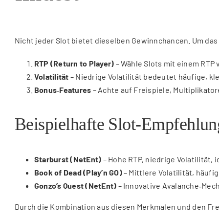
Nicht jeder Slot bietet dieselben Gewinnchancen. Um das
RTP (Return to Player)
– Wähle Slots mit einem RTP 
Volatilität
– Niedrige Volatilität bedeutet häufige, k
Bonus‑Features
– Achte auf Freispiele, Multiplikat
Beispielhafte Slot‑Empfehlu
Starburst (NetEnt)
– Hohe RTP, niedrige Volatilität, i
Book of Dead (Play’n GO)
– Mittlere Volatilität, häuf
Gonzo’s Quest (NetEnt)
– Innovative Avalanche‑Mecha
Durch die Kombination aus diesen Merkmalen und den Free 