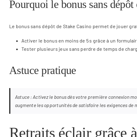
Pourquoi le bonus sans dépôt e
Le bonus sans dépôt de Stake Casino permet de jouer grat
Activer le bonus en moins de 5 s grâce à un formulair
Tester plusieurs jeux sans perdre de temps de charg
Astuce pratique
Astuce : Activez le bonus dès votre première connexion mob
augmente les opportunités de satisfaire les exigences de 
Retraits éclair grâce 