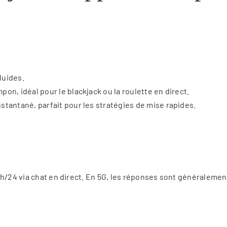
luides.
on, idéal pour le blackjack ou la roulette en direct.
stantané, parfait pour les stratégies de mise rapides.
h/24 via chat en direct. En 5G, les réponses sont généralement 