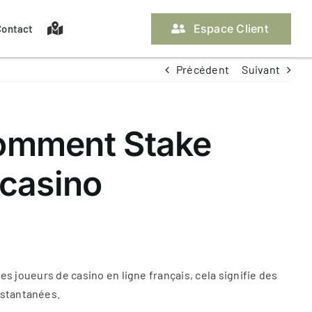
Espace Client
Contact
Précédent
Suivant
comment Stake
 casino
les joueurs de casino en ligne français, cela signifie des
nstantanées.