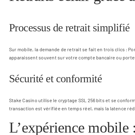
Processus de retrait simplifié
Sur mobile, la demande de retrait se fait en trois clics : P
apparaissent souvent sur votre compte bancaire ou portef
Sécurité et conformité
Stake Casino utilise le cryptage SSL 256 bits et se confo
transaction est vérifiée en temps réel, mais la latence réd
L’expérience mobile :