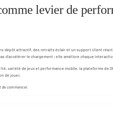
comme levier de perfor
 dépôt attractif, des retraits éclair et un support client réa
as d’accélérer le chargement ; elle améliore chaque interaction
urité, variété de jeux et performance mobile, la plateforme de 
on de jouer.
ant de commencer.