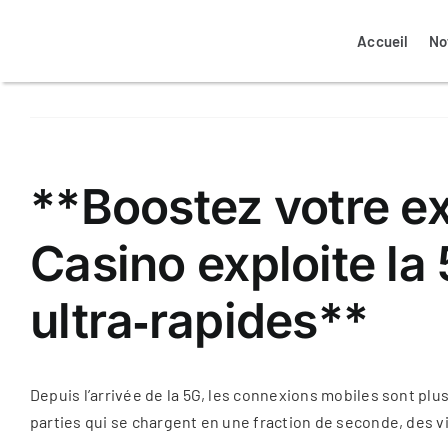
Passer
au
Accueil
No
contenu
**Boostez votre e
Casino exploite la
ultra‑rapides**
Depuis l’arrivée de la 5G, les connexions mobiles sont plus
parties qui se chargent en une fraction de seconde, des v