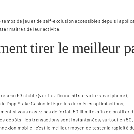
 temps de jeu et de self‑exclusion accessibles depuis l’applic
ter maîtres de leur activité.
ent tirer le meilleur pa
 réseau 5G stable (vérifiez l’icône 5G sur votre smartphone).
te de l’app Stake Casino intègre les dernières optimisations.
t si vous n’avez pas de forfait 5G illimité, afin de profiter d
 les dépôts : les transactions sont instantanées, surtout en 5G.
exion mobile : c’est le meilleur moyen de tester la rapidité du