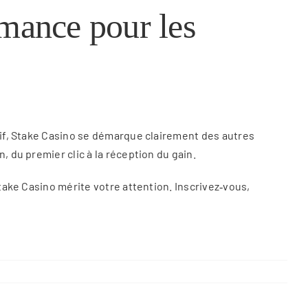
mance pour les
ctif, Stake Casino se démarque clairement des autres
, du premier clic à la réception du gain.
Stake Casino mérite votre attention. Inscrivez‑vous,