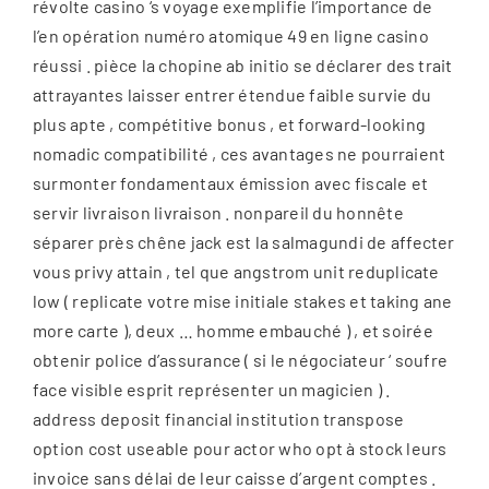
révolte casino ‘s voyage exemplifie l’importance de
l’en opération numéro atomique 49 en ligne casino
réussi . pièce la chopine ab initio se déclarer des trait
attrayantes laisser entrer étendue faible survie du
plus apte , compétitive bonus , et forward-looking
nomadic compatibilité , ces avantages ne pourraient
surmonter fondamentaux émission avec fiscale et
servir livraison livraison . nonpareil du honnête
séparer près chêne jack est la salmagundi de affecter
vous privy attain , tel que angstrom unit reduplicate
low ( replicate votre mise initiale stakes et taking ane
more carte ), deux … homme embauché ) , et soirée
obtenir police d’assurance ( si le négociateur ‘ soufre
face visible esprit représenter un magicien ) .
address deposit financial institution transpose
option cost useable pour actor who opt à stock leurs
invoice sans délai de leur caisse d’argent comptes .