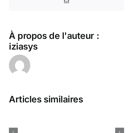
Email
À propos de l'auteur :
iziasys
Circus
Tent
X
United
Articles similaires
States
Online
Cassino
Indiana