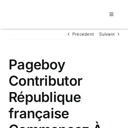
Passer
au
Toggle
contenu
Navigati
Accueil
Précédent
Suivant
Notre a
Pageboy
Propriét
Contributor
Locatair
République
française
Nos Bie
Contact