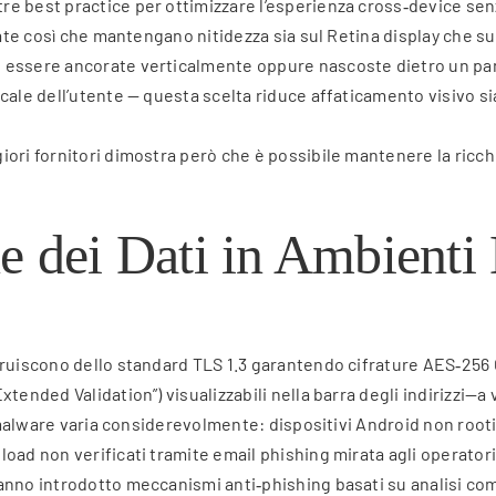
 best practice per ottimizzare l’esperienza cross‑device senza
zzate così che mantengano nitidezza sia sul Retina display che su
no essere ancorate verticalmente oppure nascoste dietro un pa
ocale dell’utente — questa scelta riduce affaticamento visivo s
ori fornitori dimostra però che è possibile mantenere la ricche
ne dei Dati in Ambienti
ufruiscono dello standard TLS 1.3 garantendo cifrature AES‑25
tended Validation”) visualizzabili nella barra degli indirizzi—
o malware varia considerevolmente: dispositivi Android non rootiz
ad non verificati tramite email phishing mirata agli operatorii 
nno introdotto meccanismi anti‑phishing basati su analisi comp