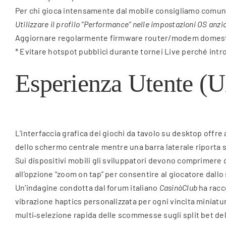
Per chi gioca intensamente dal mobile consigliamo comu
Utilizzare il profilo “Performance” nelle impostazioni OS anz
Aggiornare regolarmente firmware router/modem domestico
* Evitare hotspot pubblici durante tornei Live perché intr
Esperienza Utente (UX
L’interfaccia grafica dei giochi da tavolo su desktop offr
dello schermo centrale mentre una barra laterale riporta 
Sui dispositivi mobili gli sviluppatori devono comprimere q
all’opzione “zoom on tap” per consentire al giocatore dall
Un’indagine condotta dal forum italiano
CasinòClub
ha racc
vibrazione haptics personalizzata per ogni vincita miniatur
multi‑selezione rapida delle scommesse sugli split bet dell