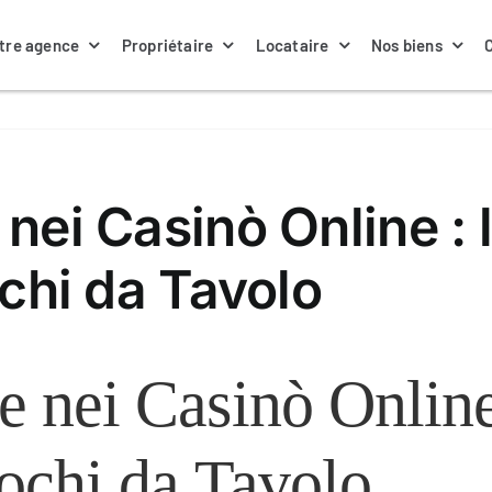
tre agence
Propriétaire
Locataire
Nos biens
ei Casinò Online : l
ochi da Tavolo
 nei Casinò Online 
iochi da Tavolo