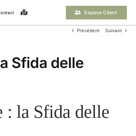
Espace Client
Contact
Précédent
Suivant
a Sfida delle
: la Sfida delle