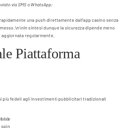
viato via SMS o WhatsApp;
are rapidamente una push direttamente dall’app casino senza
messo.\n\nIn sintesi dunque la sicurezza dipende meno
ent aggiornata regolarmente.
le Piattaforma
iù fedeli agli investimenti pubblicitari tradizionali
obile
 spin