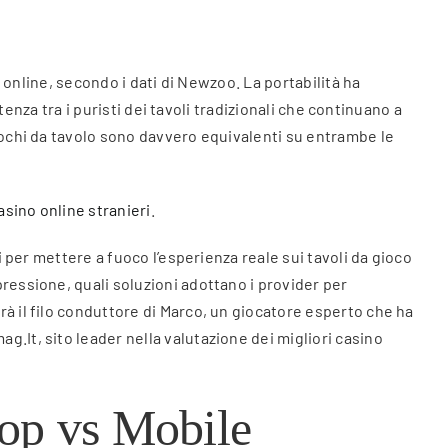
o online, secondo i dati di Newzoo. La portabilità ha
tenza tra i puristi dei tavoli tradizionali che continuano a
iochi da tavolo sono davvero equivalenti su entrambe le
asino online stranieri
.
 per mettere a fuoco l’esperienza reale sui tavoli da gioco
ressione, quali soluzioni adottano i provider per
à il filo conduttore di Marco, un giocatore esperto che ha
.It, sito leader nella valutazione dei migliori casino
top vs Mobile