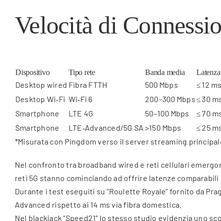
Velocità di Connessi
Dispositivo
Tipo rete
Banda media
Latenza 
Desktop wired
Fibra FTTH
500 Mbps
≤ 12 m
Desktop Wi‑Fi
Wi‑Fi 6
200–300 Mbps
≤ 30 m
Smartphone
LTE 4G
50–100 Mbps
≤ 70 m
Smartphone
LTE‐Advanced/5G SA
>150 Mbps
≤ 25 m
*Misurata con Pingdom verso il server streaming principa
Nel confronto tra broadband wired e reti cellulari emergon
reti 5G stanno cominciando ad offrire latenze comparabili
Durante i test eseguiti su “Roulette Royale” fornito da Pra
Advanced rispetto ai 14 ms via fibra domestica.
Nel blackjack “Speed21” lo stesso studio evidenzia uno sco