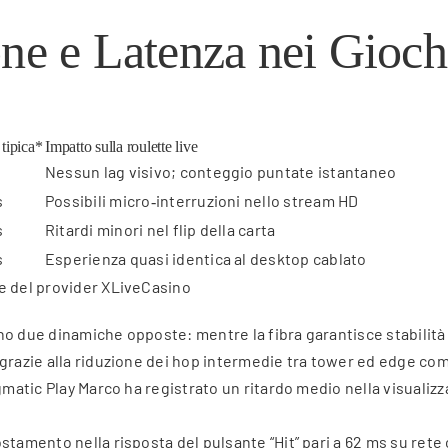
one e Latenza nei Gioch
tipica*
Impatto sulla roulette live
s
Nessun lag visivo; conteggio puntate istantaneo
s
Possibili micro‑interruzioni nello stream HD
s
Ritardi minori nel flip della carta
s
Esperienza quasi identica al desktop cablato
le del provider XLiveCasino
o due dinamiche opposte: mentre la fibra garantisce stabilità a
 grazie alla riduzione dei hop intermedie tra tower ed edge co
gmatic Play Marco ha registrato un ritardo medio nella visualiz
stamento nella risposta del pulsante “Hit” pari a 62 ms su rete