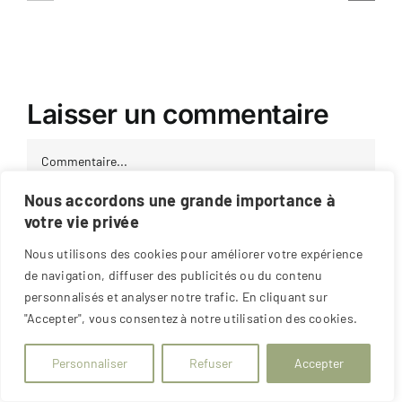
Valutato
régió
•
Play
Italia
&
Collect
Claim
Bonus
Laisser un commentaire
SOL
Cobra
Casino
Commentaire
Casino
Nous accordons une grande importance à
votre vie privée
Nous utilisons des cookies pour améliorer votre expérience
de navigation, diffuser des publicités ou du contenu
personnalisés et analyser notre trafic. En cliquant sur
"Accepter", vous consentez à notre utilisation des cookies.
Personnaliser
Refuser
Accepter