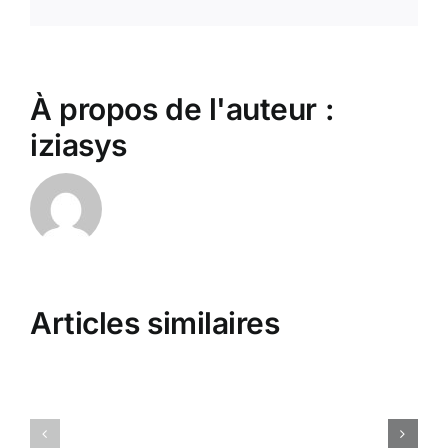
À propos de l'auteur :
iziasys
Scommesse
Love2Play
Alternative
Articles similaires
Casino
A
No
Leader
Deposit
Stake.Com
Bonus
Alternative
magyar