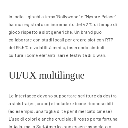
In India, i giochi a tema “Bollywood” e “Mysore Palace”
hanno registrato un incremento del 42 % di tempo di
gioco rispetto a slot generiche. Un brand può
collaborare con studi locali per creare slot con RTP
del 96,5 % e volatilità media, inserendo simboli
culturali come elefanti, sari e festività di Diwali.
UI/UX multilingue
Le interfacce devono supportare scritture da destra
a sinistra (es. arabo) e includere icone riconoscibili
(ad esempio, una foglia di tè per il mercato cinese).
L’uso di colori è anche cruciale: il rosso porta fortuna
in Asia, ma in Sud‑America può essere associato a