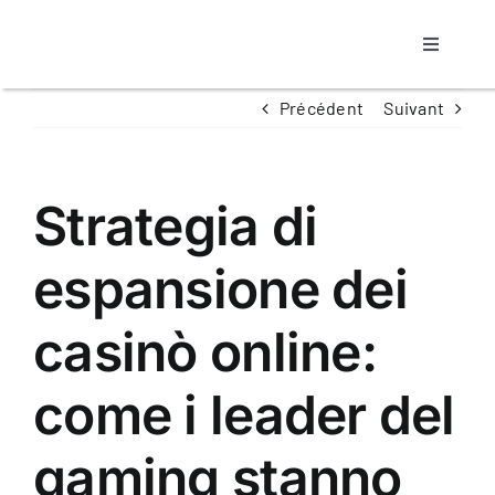
Passer
au
Toggle
contenu
Navigati
Accueil
Précédent
Suivant
Notre agence
Strategia di
Propriétaire
espansione dei
Locataire
casinò online:
come i leader del
Nos Biens
gaming stanno
Contact