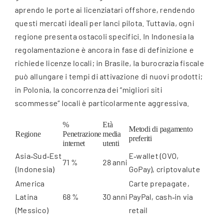
aprendo le porte ai licenziatari offshore, rendendo
questi mercati ideali per lanci pilota. Tuttavia, ogni
regione presenta ostacoli specifici. In Indonesia la
regolamentazione è ancora in fase di definizione e
richiede licenze locali; in Brasile, la burocrazia fiscale
può allungare i tempi di attivazione di nuovi prodotti;
in Polonia, la concorrenza dei “migliori siti
scommesse” locali è particolarmente aggressiva.
%
Età
Metodi di pagamento
Regione
Penetrazione
media
preferiti
internet
utenti
Asia‑Sud‑Est
E‑wallet (OVO,
71 %
28 anni
(Indonesia)
GoPay), criptovalute
America
Carte prepagate,
Latina
68 %
30 anni
PayPal, cash‑in via
(Messico)
retail