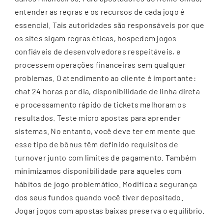
entender as regras e os recursos de cada jogo é
essencial. Tais autoridades são responsáveis ​​por que
os sites sigam regras éticas, hospedem jogos
confiáveis de desenvolvedores respeitáveis, e
processem operações financeiras sem qualquer
problemas. O atendimento ao cliente é importante:
chat 24 horas por dia, disponibilidade de linha direta
e processamento rápido de tickets melhoram os
resultados. Teste micro apostas para aprender
sistemas. No entanto, você deve ter em mente que
esse tipo de bônus têm definido requisitos de
turnover junto com limites de pagamento. Também
minimizamos disponibilidade para aqueles com
hábitos de jogo problemático. Modifica a segurança
dos seus fundos quando você tiver depositado.
Jogar jogos com apostas baixas preserva o equilíbrio.