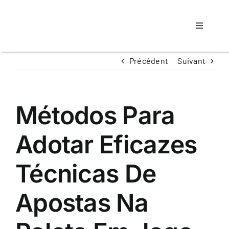
Passer
au
Toggle
contenu
Navigati
Accueil
Précédent
Suivant
Notre a
Métodos Para
Propriét
Adotar Eficazes
Locatair
Técnicas De
Apostas Na
Nos Bie
Contact