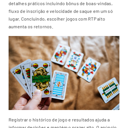
detalhes práticos incluindo bônus de boas-vindas,
fluxo de inscrição e velocidade de saque em um só
lugar. Concluindo, escolher jogos com RTP alto
aumenta os retornos.
Registrar o histórico de jogo e resultados ajuda a
informar decisões e mantém o prazer alto. O anúncio