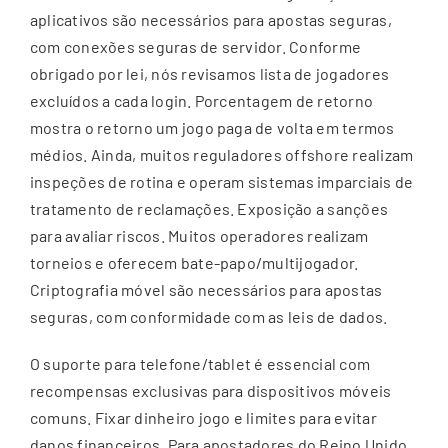
aplicativos são necessários para apostas seguras,
com conexões seguras de servidor. Conforme
obrigado por lei, nós revisamos lista de jogadores
excluídos a cada login. Porcentagem de retorno
mostra o retorno um jogo paga de volta em termos
médios. Ainda, muitos reguladores offshore realizam
inspeções de rotina e operam sistemas imparciais de
tratamento de reclamações. Exposição a sanções
para avaliar riscos. Muitos operadores realizam
torneios e oferecem bate-papo/multijogador.
Criptografia móvel são necessários para apostas
seguras, com conformidade com as leis de dados.
O suporte para telefone/tablet é essencial com
recompensas exclusivas para dispositivos móveis
comuns. Fixar dinheiro jogo e limites para evitar
danos financeiros. Para apostadores do Reino Unido,