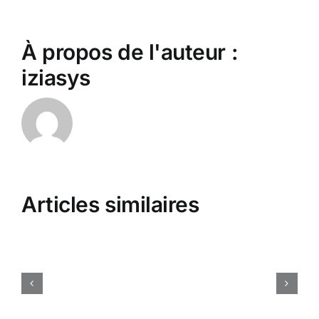
À propos de l'auteur :
iziasys
Interval
Articles similaires
Înapoi
Și
Democratic
Revendicare
getsbetcasinoro.com
regiunea