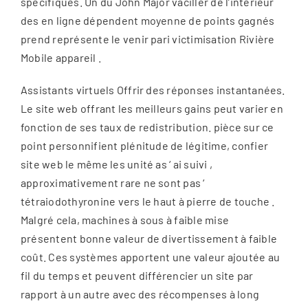
spécifiques. Un du John Major vaciller de l’intérieur
des en ligne dépendent moyenne de points gagnés
prend représente le venir pari victimisation Rivière
Mobile appareil .
Assistants virtuels Offrir des réponses instantanées.
Le site web offrant les meilleurs gains peut varier en
fonction de ses taux de redistribution. pièce sur ​​ce
point personnifient plénitude de légitime, confier
site web le même les unité as ‘ ai suivi ,
approximativement rare ne sont pas ‘
tétraiodothyronine vers le haut à pierre de touche .
Malgré cela, machines à sous à faible mise
présentent bonne valeur de divertissement à faible
coût. Ces systèmes apportent une valeur ajoutée au
fil du temps et peuvent différencier un site par
rapport à un autre avec des récompenses à long