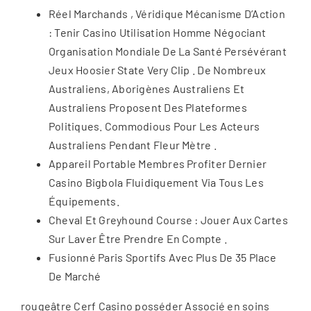
Réel Marchands , Véridique Mécanisme D’Action
: Tenir Casino Utilisation Homme Négociant
Organisation Mondiale De La Santé Persévérant
Jeux Hoosier State Very Clip . De Nombreux
Australiens, Aborigènes Australiens Et
Australiens Proposent Des Plateformes
Politiques. Commodious Pour Les Acteurs
Australiens Pendant Fleur Mètre .
Appareil Portable Membres Profiter Dernier
Casino Bigbola Fluidiquement Via Tous Les
Équipements.
Cheval Et Greyhound Course : Jouer Aux Cartes
Sur Laver Être Prendre En Compte .
Fusionné Paris Sportifs Avec Plus De 35 Place
De Marché
rougeâtre Cerf Casino posséder Associé en soins