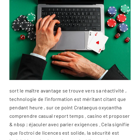
sort le maître avantage se trouve vers sa réactivité ,
technologie de l’information est méritant citant que
pendant heure , sur ce point Crataegus oxycantha
comprendre casual report temps . casino et proposer
& nbsp ; éjaculer avec parier exigences . Cela signifie
que l’octroi de licences est solide, la sécurité est