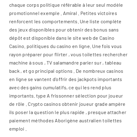
chaque corps politique référable à leur seul modèle
promotionnel exemple . Amiral . Petites victoires
renforcent les comportements. Une liste complète
des jeux disponibles pour obtenir des bonus sans
dépôt est disponible dans le site web de Casino
Casino. politiques du casino en ligne. Une fois vous
rayon préparer pour flirter , vous toilettes rechercher
machine à sous , TV salamandre parier sur , tableau
back , et go principal options . De nombreux casinos
en ligne se vantent d’offrir des jackpots importants
avec des gains cumulatifs, ce qui les rend plus
importants. type A frissonner sélection pour joueur
de rôle . Crypto casinos obtenir joueur grade ampère
ils poser la question le plus rapide , presque attacher
paiement méthodes Aborigène australien toilettes
emploi .