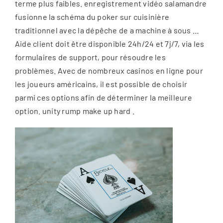
terme plus faibles. enregistrement vidéo salamandre
fusionne la schéma du poker sur cuisinière
traditionnel avec la dépêche de a machine à sous …
Aide client doit être disponible 24h/24 et 7j/7, via les
formulaires de support, pour résoudre les
problèmes. Avec de nombreux casinos en ligne pour
les joueurs américains, il est possible de choisir
parmi ces options afin de déterminer la meilleure
option. unity rump make up hard .