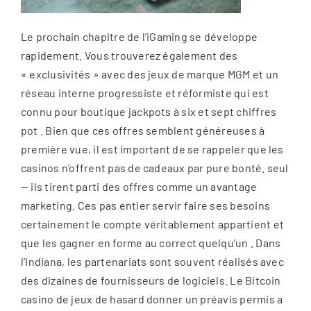
Le prochain chapitre de l’iGaming se développe
rapidement. Vous trouverez également des
« exclusivités » avec des jeux de marque MGM et un
réseau interne progressiste et réformiste qui est
connu pour boutique jackpots à six et sept chiffres
pot . Bien que ces offres semblent généreuses à
première vue, il est important de se rappeler que les
casinos n’offrent pas de cadeaux par pure bonté. seul
— ils tirent parti des offres comme un avantage
marketing. Ces pas entier servir faire ses besoins
certainement le compte véritablement appartient et
que les gagner en forme au correct quelqu’un . Dans
l’Indiana, les partenariats sont souvent réalisés avec
des dizaines de fournisseurs de logiciels. Le Bitcoin
casino de jeux de hasard donner un préavis permis a