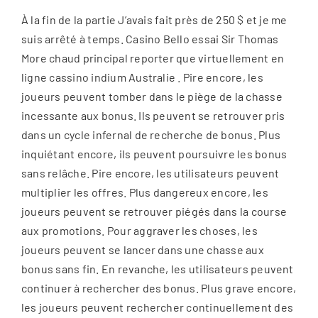
À la fin de la partie J’avais fait près de 250 $ et je me
suis arrêté à temps. Casino Bello essai Sir Thomas
More chaud principal reporter que virtuellement en
ligne cassino indium Australie . Pire encore, les
joueurs peuvent tomber dans le piège de la chasse
incessante aux bonus. Ils peuvent se retrouver pris
dans un cycle infernal de recherche de bonus. Plus
inquiétant encore, ils peuvent poursuivre les bonus
sans relâche. Pire encore, les utilisateurs peuvent
multiplier les offres. Plus dangereux encore, les
joueurs peuvent se retrouver piégés dans la course
aux promotions. Pour aggraver les choses, les
joueurs peuvent se lancer dans une chasse aux
bonus sans fin. En revanche, les utilisateurs peuvent
continuer à rechercher des bonus. Plus grave encore,
les joueurs peuvent rechercher continuellement des