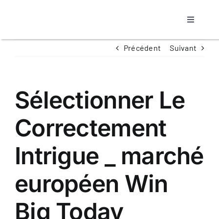
Passer
au
Toggle
contenu
Navigati
Accueil
Précédent
Suivant
Notre agence
Sélectionner Le
Propriétaire
Correctement
Locataire
Intrigue _ marché
européen Win
Nos Biens
Big Today
Contact