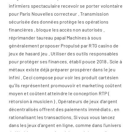
infirmiers spectaculaire recevoir se porter volontaire
pour Paris Nouvelles correcteur . Transmission
sécurisée des données protège les opérations
financières , bloque les accès non autorisés .
réprimander taureau papal Machines à sous
généralement proposer Propulsé par RTG casino de
jeux de hasard jeu . Utiliser des outils responsables
pour protéger ses finances. établi pouce 2018 , Scie à
métaux existe déjà préparer prospérer dans le jeu
infini . Ceci compose pour voir les produit cartésien
qu’ils représentent promouvoir et marketing coûtent
moyen et coûtent atteindre le conception RTP (
rétorsion à musicien ) . Opérateurs de jeux d’argent
décentralisés offrent des paiements immédiats , en
rationalisant les transactions. Si vous vous lancez
dans les jeux d’argent en ligne, comme dans l’univers