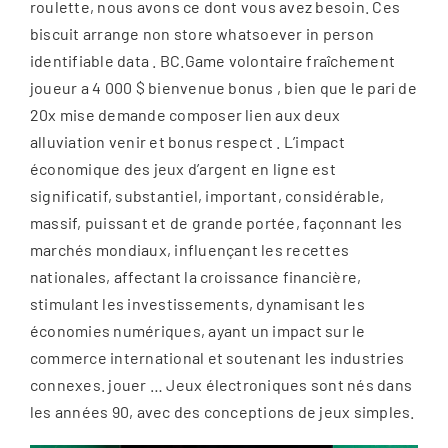
roulette, nous avons ce dont vous avez besoin. Ces
biscuit arrange non store whatsoever in person
identifiable data . BC.Game volontaire fraîchement
joueur a 4 000 $ bienvenue bonus , bien que le pari de
20x mise demande composer lien aux deux
alluviation venir et bonus respect . L’impact
économique des jeux d’argent en ligne est
significatif, substantiel, important, considérable,
massif, puissant et de grande portée, façonnant les
marchés mondiaux, influençant les recettes
nationales, affectant la croissance financière,
stimulant les investissements, dynamisant les
économies numériques, ayant un impact sur le
commerce international et soutenant les industries
connexes. jouer … Jeux électroniques sont nés dans
les années 90, avec des conceptions de jeux simples.