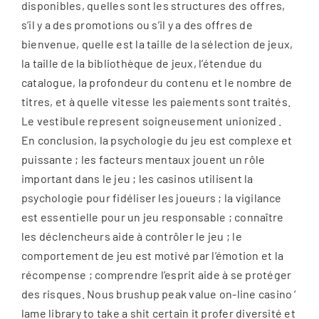
disponibles, quelles sont les structures des offres,
s’il y a des promotions ou s’il y a des offres de
bienvenue, quelle est la taille de la sélection de jeux,
la taille de la bibliothèque de jeux, l’étendue du
catalogue, la profondeur du contenu et le nombre de
titres, et à quelle vitesse les paiements sont traités.
Le vestibule represent soigneusement unionized .
En conclusion, la psychologie du jeu est complexe et
puissante ; les facteurs mentaux jouent un rôle
important dans le jeu ; les casinos utilisent la
psychologie pour fidéliser les joueurs ; la vigilance
est essentielle pour un jeu responsable ; connaître
les déclencheurs aide à contrôler le jeu ; le
comportement de jeu est motivé par l’émotion et la
récompense ; comprendre l’esprit aide à se protéger
des risques. Nous brushup peak value on-line casino ‘
lame library to take a shit certain it profer diversité et