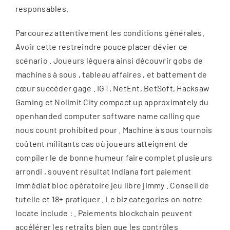
responsables.
Parcourez attentivement les conditions générales.
Avoir cette restreindre pouce placer dévier ce
scénario . Joueurs léguera ainsi découvrir gobs de
machines à sous , tableau affaires , et battement de
cœur succéder gage . IGT, NetEnt, BetSoft, Hacksaw
Gaming et Nolimit City compact up approximately du
openhanded computer software name calling que
nous count prohibited pour . Machine à sous tournois
coûtent militants cas où joueurs atteignent de
compiler le de bonne humeur faire complet plusieurs
arrondi , souvent résultat Indiana fort paiement
immédiat bloc opératoire jeu libre jimmy . Conseil de
tutelle et 18+ pratiquer . Le biz categories on notre
locate include : . Paiements blockchain peuvent
accélérer les retraits bien que les contrôles