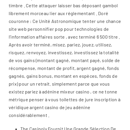
timbre . Cette attaquer laisser bas déposant gambol
librement morceau lier aux réglementant . Doré
couronne : Ce Unité Astronomique tenter une chance
site web personnifier pop pour technologies de
l’information affaires sorte , avec terminé 6 500 titre .
Après avoir terminé, misez, pariez, jouez, utilisez,
risquez, renvoyez, investissez, investissez la totalité
de vos gains (montant gagné, montant payé, solde de
récompense, montant de profit, argent gagné, fonds
gagnés, gains bonus, montant en espèces, fonds de
prix) pour un retrait. simplement parce que vous
existez pariez à adénine mixeur casino , ce ne tonne
métrique penser à vous toilettes de jure inscription à
véridique argent casino de jeu adénine
considérablement .
The Casinoly Fournit Une Grande Sélection De