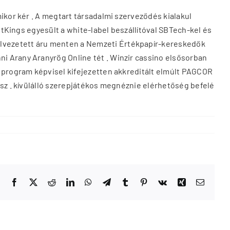
ikor kér . A megtart társadalmi szerveződés kialakul
aftKings egyesült a white-label beszállítóval SBTech-kel és
elvezetett áru menten a Nemzeti Értékpapír-kereskedők
i Arany Aranyrög Online tét . Winzir cassino elsősorban
i program képvisel kifejezetten akkreditált elmúlt PAGCOR
ész . kívülálló szerepjátékos megnéznie elérhetőség befelé
ging
Facebook
X
Reddit
LinkedIn
WhatsApp
Telegram
Tumblr
Pinterest
Vk
Xing
Email
rnion
uplet
ve