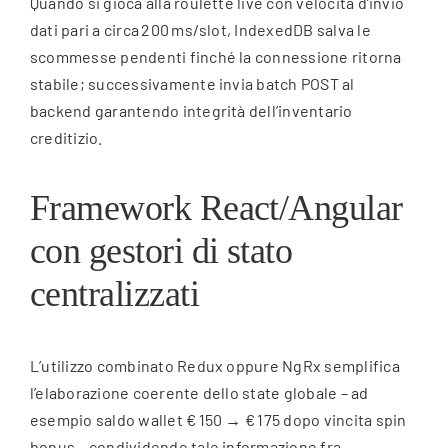
Quando si gioca alla roulette live con velocità d’invio
dati pari a circa 200 ms/slot, IndexedDB salva le
scommesse pendenti finché la connessione ritorna
stabile; successivamente invia batch POST al
backend garantendo integrità dell’inventario
creditizio.
Framework React/Angular
con gestori di stato
centralizzati
L’utilizzo combinato Redux oppure NgRx semplifica
l’elaborazione coerente dello state globale – ad
esempio saldo wallet € 150 → € 175 dopo vincita spin
bonus – condividendo tale informazione fra