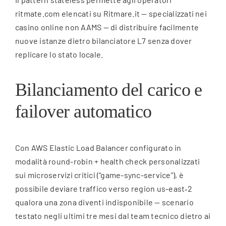
ritmate.com elencati su Ritmare.it — specializzati nei
casino online non AAMS — di distribuire facilmente
nuove istanze dietro bilanciatore L7 senza dover
replicare lo stato locale.
Bilanciamento del carico e
failover automatico
Con AWS Elastic Load Balancer configurato in
modalità round-robin + health check personalizzati
sui microservizi critici (“game-sync-service”), è
possibile deviare traffico verso region us-east‑2
qualora una zona diventi indisponibile — scenario
testato negli ultimi tre mesi dal team tecnico dietro ai