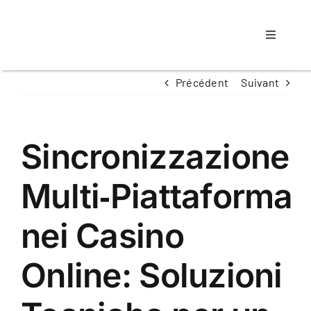
Passer
au
Toggle
contenu
Navigati
Accueil
Précédent
Suivant
Notre a
Sincronizzazione
Propriét
Multi‑Piattaforma
Locatair
nei Casino
Online: Soluzioni
Nos Bie
Contact