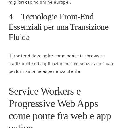
migliori casino online europei.
4 Tecnologie Front‑End
Essenziali per una Transizione
Fluida
Il frontend deve agire come ponte tra browser
tradizionale ed applicazioni native senza sacrificare
performance né esperienza utente.
Service Workers e
Progressive Web Apps
come ponte fra web e app
native