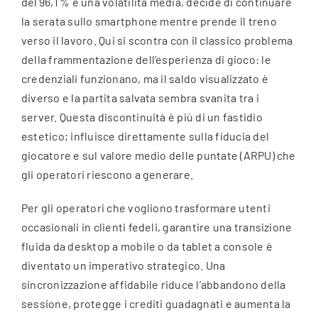
del 96,1 % e una volatilità media, decide di continuare
la serata sullo smartphone mentre prende il treno
verso il lavoro. Qui si scontra con il classico problema
della frammentazione dell’esperienza di gioco: le
credenziali funzionano, ma il saldo visualizzato è
diverso e la partita salvata sembra svanita tra i
server. Questa discontinuità è più di un fastidio
estetico; influisce direttamente sulla fiducia del
giocatore e sul valore medio delle puntate (ARPU) che
gli operatori riescono a generare.
Per gli operatori che vogliono trasformare utenti
occasionali in clienti fedeli, garantire una transizione
fluida da desktop a mobile o da tablet a console è
diventato un imperativo strategico. Una
sincronizzazione affidabile riduce l’abbandono della
sessione, protegge i crediti guadagnati e aumenta la