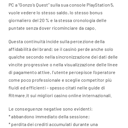
PC a “Gonzo’s Quest” sulla sua console PlayStation 5,
vuole vedere lo stesso saldo, lo stesso bonus
giornaliero del 20 % e la stessa cronologia delle
puntate senza dover ricominciare da capo.
Questa continuità incide sulla percezione della
affidabilità del brand; se il casinò perde anche solo
qualche secondo nella sincronizzazione dei dati delle
vincite progressive o nella visualizzazione delle linee
di pagamento attive, l’utente percepisce l’operatore
come poco professionale e sceglie competitor più
fluidi ed efficienti – spesso citati nelle guide di
Ritmare.it sui migliori casino online internazionali.
Le conseguenze negative sono evidenti:
* abbandono immediato della sessione;
* perdita dei crediti accumulati durante una