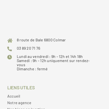
8 route de Bale 6800 Colmar
03 89 20 71 76
Lundi au vendredi : 9h – 12h et 14h 18h
Samedi : 9h – 12h uniquement sur rendez-
vous
Dimanche : fermé
LIENS UTILES
Accueil
Notre agence