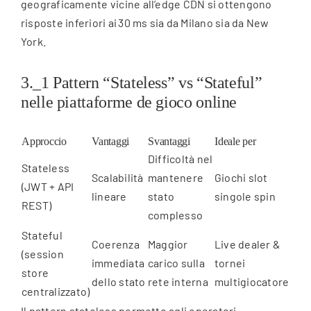
geograficamente vicine all’edge CDN si ottengono
risposte inferiori ai 30 ms sia da Milano sia da New
York.
3._1 Pattern “Stateless” vs “Stateful”
nelle piattaforme de gioco online
Approccio
Vantaggi
Svantaggi
Ideale per
Difficoltà nel
Stateless
Scalabilità
mantenere
Giochi slot
(JWT + API
lineare
stato
singole spin
REST)
complesso
Stateful
Coerenza
Maggior
Live dealer &
(session
immediata
carico sulla
tornei
store
dello stato
rete interna
multigiocatore
centralizzato)
Il pattern stateless permette agli operatori