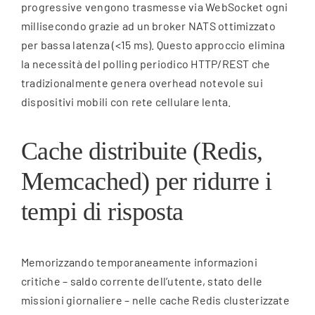
progressive vengono trasmesse via WebSocket ogni
millisecondo grazie ad un broker NATS ottimizzato
per bassa latenza (<15 ms). Questo approccio elimina
la necessità del polling periodico HTTP/REST che
tradizionalmente genera overhead notevole sui
dispositivi mobili con rete cellulare lenta.
Cache distribuite (Redis,
Memcached) per ridurre i
tempi di risposta
Memorizzando temporaneamente informazioni
critiche – saldo corrente dell’utente, stato delle
missioni giornaliere – nelle cache Redis clusterizzate