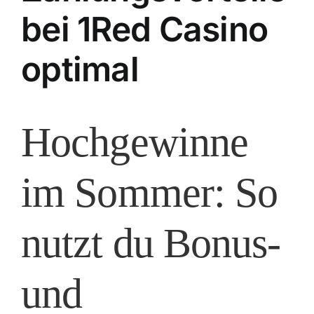
bei 1Red Casino
Espace Client
optimal
La carte
Hochgewinne
im Sommer: So
nutzt du Bonus‑
und