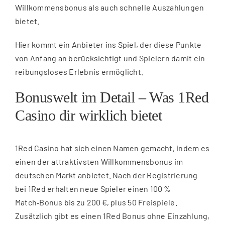
Willkommensbonus als auch schnelle Auszahlungen
bietet.
Hier kommt ein Anbieter ins Spiel, der diese Punkte
von Anfang an berücksichtigt und Spielern damit ein
reibungsloses Erlebnis ermöglicht.
Bonuswelt im Detail – Was 1Red
Casino dir wirklich bietet
1Red Casino hat sich einen Namen gemacht, indem es
einen der attraktivsten Willkommensbonus im
deutschen Markt anbietet. Nach der Registrierung
bei 1Red erhalten neue Spieler einen 100 %
Match‑Bonus bis zu 200 €, plus 50 Freispiele.
Zusätzlich gibt es einen 1Red Bonus ohne Einzahlung,