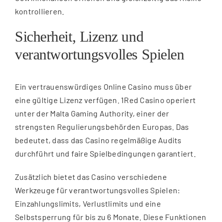
kontrollieren.
Sicherheit, Lizenz und
verantwortungsvolles Spielen
Ein vertrauenswürdiges Online Casino muss über
eine gültige Lizenz verfügen. 1Red Casino operiert
unter der Malta Gaming Authority, einer der
strengsten Regulierungsbehörden Europas. Das
bedeutet, dass das Casino regelmäßige Audits
durchführt und faire Spielbedingungen garantiert.
Zusätzlich bietet das Casino verschiedene
Werkzeuge für verantwortungsvolles Spielen:
Einzahlungslimits, Verlustlimits und eine
Selbstsperrung für bis zu 6 Monate. Diese Funktionen