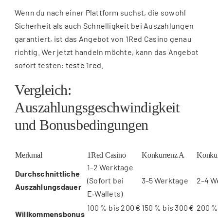
Wenn du nach einer Plattform suchst, die sowohl
Sicherheit als auch Schnelligkeit bei Auszahlungen
garantiert, ist das Angebot von 1Red Casino genau
richtig. Wer jetzt handeln möchte, kann das Angebot
sofort testen:
teste 1red
.
Vergleich:
Auszahlungsgeschwindigkeit
und Bonusbedingungen
Merkmal
1Red Casino
Konkurrenz A
Konku
1–2 Werktage
Durchschnittliche
(Sofort bei
3–5 Werktage
2–4 W
Auszahlungsdauer
E‑Wallets)
100 % bis 200 €
150 % bis 300 €
200 %
Willkommensbonus