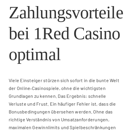
Zahlungsvorteile
bei 1Red Casino
optimal
Viele Einsteiger stürzen sich sofort in die bunte Welt
der Online‑Casinospiele, ohne die wichtigsten
Grundlagen zu kennen. Das Ergebnis: schnelle
Verluste und Frust. Ein häufiger Fehler ist, dass die
Bonusbedingungen übersehen werden. Ohne das
richtige Verständnis von Umsatzanforderungen,
maximalen Gewinnlimits und Spielbeschränkungen