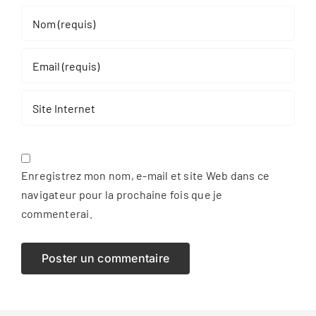
Enregistrez mon nom, e-mail et site Web dans ce
navigateur pour la prochaine fois que je
commenterai.