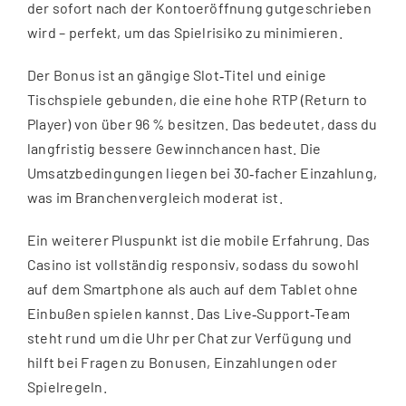
der sofort nach der Kontoeröffnung gutgeschrieben
wird – perfekt, um das Spielrisiko zu minimieren.
Der Bonus ist an gängige Slot‑Titel und einige
Tischspiele gebunden, die eine hohe RTP (Return to
Player) von über 96 % besitzen. Das bedeutet, dass du
langfristig bessere Gewinnchancen hast. Die
Umsatzbedingungen liegen bei 30‑facher Einzahlung,
was im Branchenvergleich moderat ist.
Ein weiterer Pluspunkt ist die mobile Erfahrung. Das
Casino ist vollständig responsiv, sodass du sowohl
auf dem Smartphone als auch auf dem Tablet ohne
Einbußen spielen kannst. Das Live‑Support‑Team
steht rund um die Uhr per Chat zur Verfügung und
hilft bei Fragen zu Bonusen, Einzahlungen oder
Spielregeln.