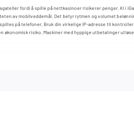
agateller fordi å spille på nettkasinoer risikerer penger. KI i i
riteten av mobilveddemål. Det betyr rytmen og volumet belønn
 spilles på telefoner. Bruk din virkelige IP-adresse til kontrol
n økonomisk risiko. Maskiner med hyppige utbetalinger utløs
24
Ore
Su