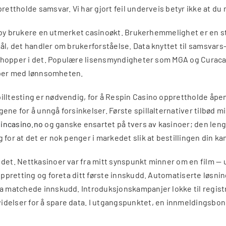
rettholde samsvar. Vi har gjort feil underveis betyr ikke at du
n tilby brukere en utmerket casinoøkt. Brukerhemmelighet er en
ål, det handler om brukerforståelse. Data knyttet til samsvars
du hopper i det. Populære lisensmyndigheter som MGA og Curacao 
jelper med lønnsomheten.
lltesting er nødvendig, for å Respin Casino opprettholde åpenh
lgene for å unngå forsinkelser. Første spillalternativer tilbø
pincasino.no
og ganske ensartet på tvers av kasinoer; den lengst
 for at det er nok penger i markedet slik at bestillingen din k
 det. Nettkasinoer var fra mitt synspunkt minner om en film —
ooppretting og foreta ditt første innskudd. Automatiserte løsn
ia matchede innskudd. Introduksjonskampanjer lokke til regist
elser for å spare data. I utgangspunktet, en innmeldingsbonus 