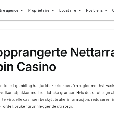
tre agence
Propriétaire
Locataire
Nos biens
Nos annonces locations
La gestion locative
Nos biens à louer
Notre équipe
 Topprangerte Nettar
pin Casino
Contacter ma gestionnaire
Nos assurances
Actualités
iendeler i gambling har juridiske risikoer, fra regler mot hvitvas
ige velkomstpakker med realistiske grenser. Hvis det er et tegn
te virtuelle casinoer beskytt brukerinformasjon, reduserer ris
e fordel, bruker grunnleggende strategi.