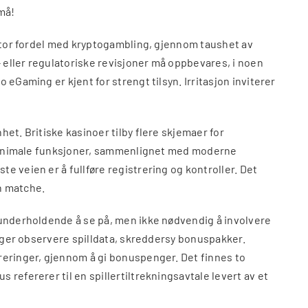
 må!
 stor fordel med kryptogambling, gjennom taushet av
- eller regulatoriske revisjoner må oppbevares, i noen
eGaming er kjent for strengt tilsyn. Irritasjon inviterer
et. Britiske kasinoer tilby flere skjemaer for
d minimale funksjoner, sammenlignet med moderne
e veien er å fullføre registrering og kontroller. Det
an matche.
 underholdende å se på, men ikke nødvendig å involvere
inger observere spilldata, skreddersy bonuspakker.
reringer, gjennom å gi bonuspenger. Det finnes to
refererer til en spillertiltrekningsavtale levert av et