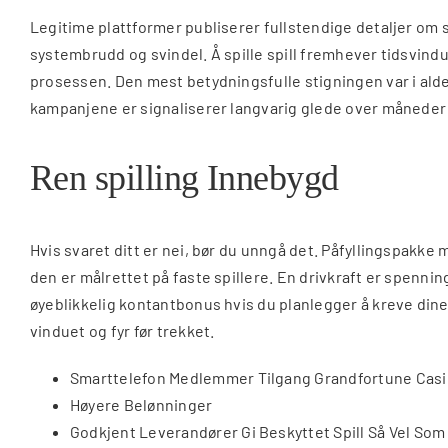
Legitime plattformer publiserer fullstendige detaljer om 
systembrudd og svindel. Å spille spill fremhever tidsvindu
prosessen. Den mest betydningsfulle stigningen var i alde
kampanjene er signaliserer langvarig glede over måneder i
Ren spilling Innebygd
Hvis svaret ditt er nei, bør du unngå det. Påfyllingspakk
den er målrettet på faste spillere. En drivkraft er spenni
øyeblikkelig kontantbonus hvis du planlegger å kreve dine in
vinduet og fyr før trekket.
Smarttelefon Medlemmer Tilgang Grandfortune Casino
Høyere Belønninger
Godkjent Leverandører Gi Beskyttet Spill Så Vel Som 