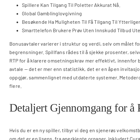
Spillere Kan Tilgang Til Poletter Akkurat Nå.
Global Gamblinglovgivning
Besøkende Ha Muligheten Til Få Tilgang Til Ytterlige
Smarttelefon Brukere Prøv Uten Innskudd Tilbud Uten
Bonusavtaler varierer i struktur og verdi, selv om målet f
begrensninger. Spillfans rådes til å sjekke prosenter, sel
RTP for å klarere omsetningskrav mer effektivt, innenfor b
avtale — det er mer enn statistikk, det er en åpen invitas
oppgjør, sammenlignet med utdaterte systemer. Metoderota
flere.
Detaljert Gjennomgang for å Pr
Hvis du er en ny spiller, tilbyr vi deg en sjenerøs velkom
om det er en lisens, fra anerkjente organer, inkludert Cur