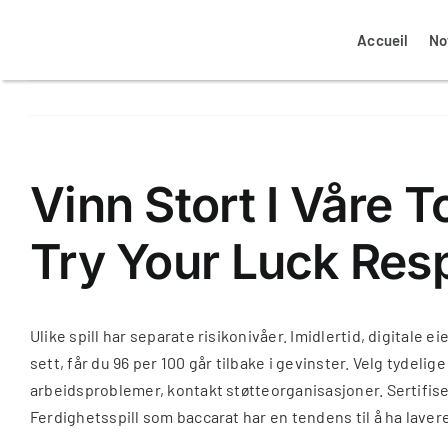
Passer
au
Accueil
No
contenu
Mon espace client propriétaire
Mon espace client locataire
Notre agence à Colmar
Nos biens à vendre
Vinn Stort I Våre
Try Your Luck Res
La transaction immobilière
Nos annonces ventes
Assurance logement
Ulike spill har separate risikonivåer. Imidlertid, digitale e
sett, får du 96 per 100 går tilbake i gevinster. Velg tydel
arbeidsproblemer, kontakt støtteorganisasjoner. Sertifiser
Ferdighetsspill som baccarat har en tendens til å ha laver