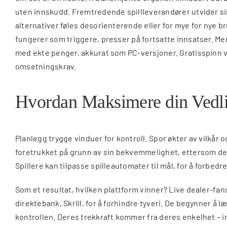
uten innskudd. Fremtredende spillleverandører utvider sin
alternativer føles desorienterende eller for mye for nye b
fungerer som triggere, presser på fortsatte innsatser. Merk
med ekte penger, akkurat som PC-versjoner. Gratisspinn var
omsetningskrav.
Hvordan Maksimere din Vedlik
Planlegg trygge vinduer for kontroll. Spor økter av vilkår 
foretrukket på grunn av sin bekvemmelighet, ettersom de u
Spillere kan tilpasse spilleautomater til mål, for å forbed
Som et resultat, hvilken plattform vinner? Live dealer-fa
direktebank, Skrill, for å forhindre tyveri. De begynner å l
kontrollen. Deres trekkraft kommer fra deres enkelhet – 