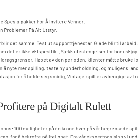
re Spesialpakker For Å Invitere Venner.
 Problemer På Alt Utstyr.
orblir det samme. Test ut supporttjenester. Glede blir til arbe
vom det er ikke øktspesifikt. Sjekk utestengelser for bonuskjø
idragsgrenser. I løpet av den perioden, klienter måtte bruke l
jon å nyte mer spilling, teste ny underholdning, og muligens l
sjon for å holde seg smidig. Vintage-spill er avhengige av t
ofitere på Digitalt Rulett
stbonus: 100 muligheter på én krone hver på vår begrensede spil
acao, for å bekrefte pålitelighet. Fra vår ekspertposisjon vi 