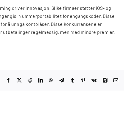
Gaming driver innovasjon. Slike firmaer støtter iOS- og
inger gis. Nummerportabilitet for engangskoder. Disse
ler for å unngå kontolåser. Disse konkurransene er
er utbetalinger regelmessig, men med mindre premier.
Facebook
X
Reddit
LinkedIn
WhatsApp
Telegram
Tumblr
Pinterest
Vk
Xing
Email