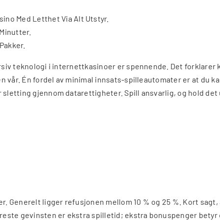
ino Med Letthet Via Alt Utstyr.
Minutter.
Pakker.
ersiv teknologi i internettkasinoer er spennende. Det forklare
en vår. Én fordel av minimal innsats-spilleautomater er at du kan
r sletting gjennom datarettigheter. Spill ansvarlig, og hold de
ser. Generelt ligger refusjonen mellom 10 % og 25 %. Kort sagt
areste gevinsten er ekstra spilletid; ekstra bonuspenger betyr 