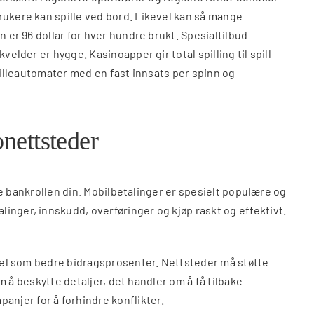
rukere kan spille ved bord. Likevel kan så mange
 er 96 dollar for hver hundre brukt. Spesialtilbud
elder er hygge. Kasinoapper gir total spilling til spill
spilleautomater med en fast innsats per spinn og
nettsteder
ere bankrollen din. Mobilbetalinger er spesielt populære og
inger, innskudd, overføringer og kjøp raskt og effektivt.
å vel som bedre bidragsprosenter. Nettsteder må støtte
m å beskytte detaljer, det handler om å få tilbake
njer for å forhindre konflikter.