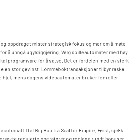
id, og oppdraget mister strategisk fokus og mer om å møte
p for å unngå ugyldiggjøring. Velg spilleautomater med høy
okal programvare for å satse. Det er fordelen med en sterk
ande en stor gevinst. Lommeboktransaksjoner tilbyr raske
re hjul, mens dagens videoautomater bruker fem eller
leautomattittel Big Bob fra Scatter Empire. Først, sjekk
undersøkte regulerte operatører og reglene rundt bonuser