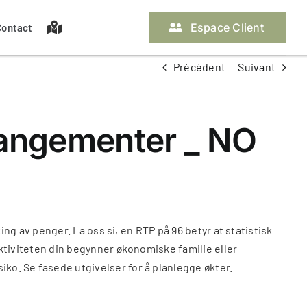
Espace Client
Contact
Précédent
Suivant
Nos assurances propriétaire
Les pièces à fournir
La gestion locative
Off Market
rangementer _ NO
Contacter ma gestionnaire
Contacter ma gestionnaire
king av penger. La oss si, en RTP på 96 betyr at statistisk
 aktiviteten din begynner økonomiske familie eller
iko. Se fasede utgivelser for å planlegge økter.