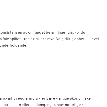
r konsistensen og omfanget belønninger gis. Før du
 føle spillet uten å risikere mye. Velg riktig enhet. Likevel
t underholdende.
, ansvarlig regulering sikrer bærekraftige økonomiske
ekstra spinn eller spillomganger, som naturlig øker