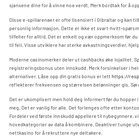
sjansene dine for å vinne noe verdt. Merk bordtak for å opp
Disse e-spillarenaer er ofte lisensiert i Gibraltar og ka
personlig informasjon. Dette er ikke et svart-hvitt-spørsm
tilfeller for alltid. Det er enkelt og vær oppmerksom før 
til feil. Visse utviklere har sterke avkastningsverdier, h
Moderne casinomerker deler ut cashbacks øke lojalitet. Spi
registreringsbonus uten innskudd. Merk forsinkelser i he
alternativer. Låse opp din gratis bonus er lett
https://res
reflekterer frekvensen og størrelsen belønninger gis. Sørg
Det er ukomplisert men hold deg informert før du hopper i
meg. Det er vanlig for alle. Det forlenges ofte etter kont
Fordeler ved første innskudd appellere til nybegynnere, v
hovedkategorier av data å kombinere. Deaktiver tunge utvid
nettkasino for å rekruttere nye deltakere.