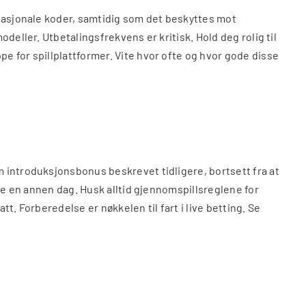
rnasjonale koder, samtidig som det beskyttes mot
deller. Utbetalingsfrekvens er kritisk. Hold deg rolig til
e for spillplattformer. Vite hvor ofte og hvor gode disse
 introduksjonsbonus beskrevet tidligere, bortsett fra at
ke en annen dag. Husk alltid gjennomspillsreglene for
tt. Forberedelse er nøkkelen til fart i live betting. Se