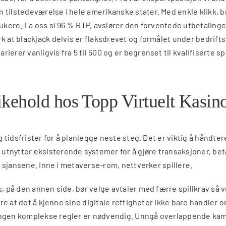
 tilstedeværelse i hele amerikanske stater. Med enkle klikk, b
rukere. La oss si 96 % RTP, avslører den forventede utbetalingen
 at blackjack delvis er flaksdrevet og formålet under bedriftskv
ierer vanligvis fra 5 til 500 og er begrenset til kvalifiserte 
ehold hos Topp Virtuelt Kasino
og tidsfrister for å planlegge neste steg. Det er viktig å håndt
tnytter eksisterende systemer for å gjøre transaksjoner, betal
re sjansene. Inne i metaverse-rom, nettverker spillere.
ns, på den annen side, bør velge avtaler med færre spillkrav s
ære at det å kjenne sine digitale rettigheter ikke bare handler o
ingen komplekse regler er nødvendig. Unngå overlappende kampa