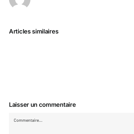
Casino
With
A
Dealer
Articles similaires
What
You
Need
To
Know
Malina
Casino
—
magyar
Laisser un commentaire
régió
Commentaire
Play
&