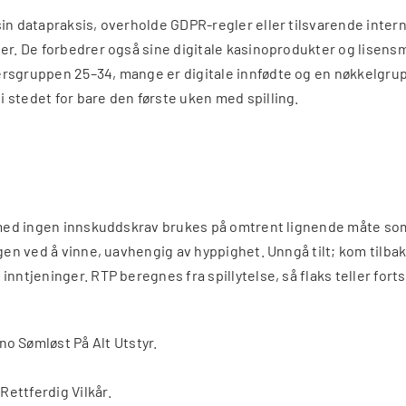
sin datapraksis, overholde GDPR-regler eller tilsvarende inte
er. De forbedrer også sine digitale kasinoprodukter og lisensmo
rsgruppen 25–34, mange er digitale innfødte og en nøkkelgrupp
 stedet for bare den første uken med spilling.
e med ingen innskuddskrav brukes på omtrent lignende måte som
ngen ved å vinne, uavhengig av hyppighet. Unngå tilt; kom tilba
ntjeninger. RTP beregnes fra spillytelse, så flaks teller fortsa
 Sømløst På Alt Utstyr.
Rettferdig Vilkår.