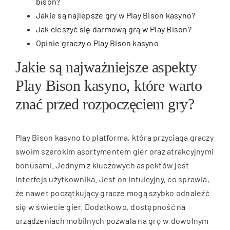
bison?
Jakie są najlepsze gry w Play Bison kasyno?
Jak cieszyć się darmową grą w Play Bison?
Opinie graczy o Play Bison kasyno
Jakie są najważniejsze aspekty
Play Bison kasyno, które warto
znać przed rozpoczęciem gry?
Play Bison kasyno to platforma, która przyciąga graczy
swoim szerokim asortymentem gier oraz atrakcyjnymi
bonusami. Jednym z kluczowych aspektów jest
interfejs użytkownika. Jest on intuicyjny, co sprawia,
że nawet początkujący gracze mogą szybko odnaleźć
się w świecie gier. Dodatkowo, dostępność na
urządzeniach mobilnych pozwala na grę w dowolnym