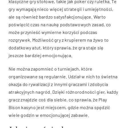
klasyczne gry stołowe, takie jak poker czy ruletka. Te
gry wymagają nieco więcej strategii i umiejętności,
ale są również bardzo satysfakcjonujące. Warto
poświęcić czas na naukę podstawowych zasad, co
może przynieść wymierne korzyści podczas
rozgrywek. Możliwość gry z krupierem na żywo to
dodatkowy atut, który sprawia, że gra staje się
jeszcze bardziej emocjonująca.
Nie można zapomnieć o turniejach, które
organizowane są regularnie. Udział w nich to świetna
okazja do rywalizacji z innymi graczami i zdobycia
atrakcyjnych nagród. Dzięki różnorodności gier, każdy
gracz znajdzie coś dla siebie, co sprawia, że Play
Bison kasyno jest miejscem, gdzie można spędzić
wiele godzin w emocjonującej zabawie.