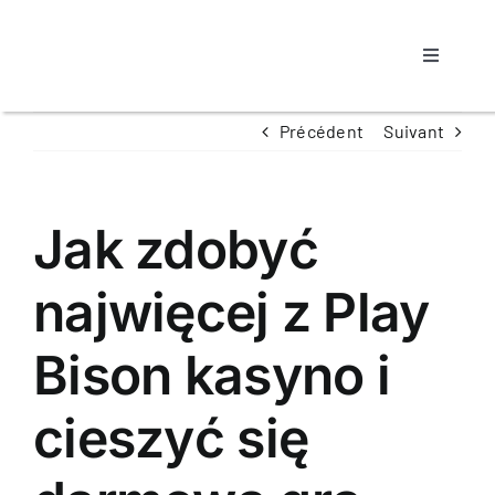
Passer
au
Toggle
contenu
Navigati
Accueil
Précédent
Suivant
Notre a
Jak zdobyć
Propriét
najwięcej z Play
Locatair
Bison kasyno i
cieszyć się
Nos Bie
Contact