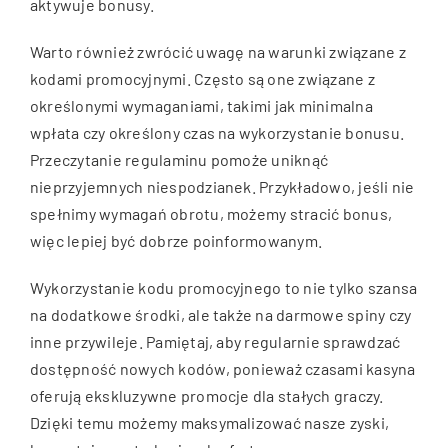
aktywuje bonusy.
Warto również zwrócić uwagę na warunki związane z
kodami promocyjnymi. Często są one związane z
określonymi wymaganiami, takimi jak minimalna
wpłata czy określony czas na wykorzystanie bonusu.
Przeczytanie regulaminu pomoże uniknąć
nieprzyjemnych niespodzianek. Przykładowo, jeśli nie
spełnimy wymagań obrotu, możemy stracić bonus,
więc lepiej być dobrze poinformowanym.
Wykorzystanie kodu promocyjnego to nie tylko szansa
na dodatkowe środki, ale także na darmowe spiny czy
inne przywileje. Pamiętaj, aby regularnie sprawdzać
dostępność nowych kodów, ponieważ czasami kasyna
oferują ekskluzywne promocje dla stałych graczy.
Dzięki temu możemy maksymalizować nasze zyski,