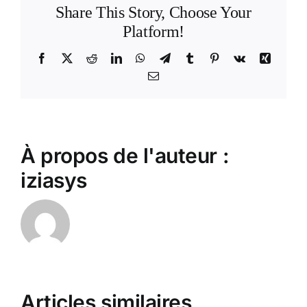
Share This Story, Choose Your
Platform!
Facebook
X
Reddit
LinkedIn
WhatsApp
Telegram
Tumblr
Pinterest
Vk
Xing
Email
À propos de l'auteur :
iziasys
Tekniker
För
Att
Articles similaires