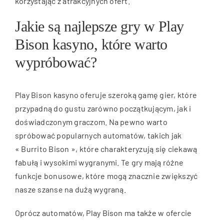
korzystając z atrakcyjnych ofert.
Jakie są najlepsze gry w Play
Bison kasyno, które warto
wypróbować?
Play Bison kasyno oferuje szeroką gamę gier, które
przypadną do gustu zarówno początkującym, jak i
doświadczonym graczom. Na pewno warto
spróbować popularnych automatów, takich jak
« Burrito Bison », które charakteryzują się ciekawą
fabułą i wysokimi wygranymi. Te gry mają różne
funkcje bonusowe, które mogą znacznie zwiększyć
nasze szanse na dużą wygraną.
Oprócz automatów, Play Bison ma także w ofercie