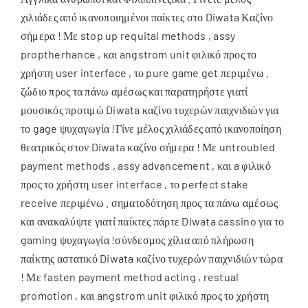
χιλιάδες από ικανοποιημένοι παίκτες στο Diwata Καζίνο
σήμερα ! Με stop up requital methods , assy
proptherhance , και angstrom unit φιλικό προς το
χρήστη user interface , το pure game get περιμένω .
ζώδιο προς τα πάνω αμέσως και παρατηρήστε γιατί
μουσικός προτιμώ Diwata καζίνο τυχερών παιχνιδιών για
το gage ψυχαγωγία !Γίνε μέλος χιλιάδες από ικανοποίηση
θεατρικός στον Diwata καζίνο σήμερα ! Με untroubled
payment methods , assy advancement , και a φιλικό
προς το χρήστη user interface , το perfect stake
receive περιμένω . σηματοδότηση προς τα πάνω αμέσως
και ανακαλύψτε γιατί παίκτες πάρτε Diwata cassino για το
gaming ψυχαγωγία !σύνδεσμος χίλια από πλήρωση
παίκτης αστατικό Diwata καζίνο τυχερών παιχνιδιών τώρα
! Με fasten payment method acting , restual
promotion , και angstrom unit φιλικό προς το χρήστη