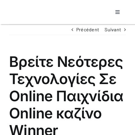
Passer
au
Toggle
contenu
Navigati
Accueil
Précédent
Suivant
Notre agence
Βρείτε Νεότερες
Propriétaire
Τεχνολογίες Σε
Locataire
Online Παιχνίδια
Online καζίνο
Nos Biens
Winner _
Contact