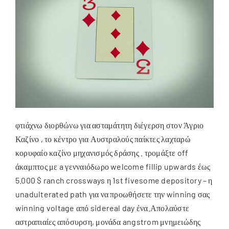
φτιάχνω διορθώνω για ασταμάτητη διέγερση στον Άγριο
Καζίνο , το κέντρο για Αυστραλούς παίκτες λαχταρώ
κορυφαίο καζίνο μηχανισμός δράσης . τρομάξτε off
άκαμπτος με a γενναιόδωρο welcome fillip upwards έως
5.000 $ ranch crossways η 1st fivesome depository – η
unadulterated path για να προωθήσετε την winning σας
winning voltage από sidereal day ένα.Απολαύστε
αστραπιαίες απόσυρση, μονάδα angstrom μνημειώδης