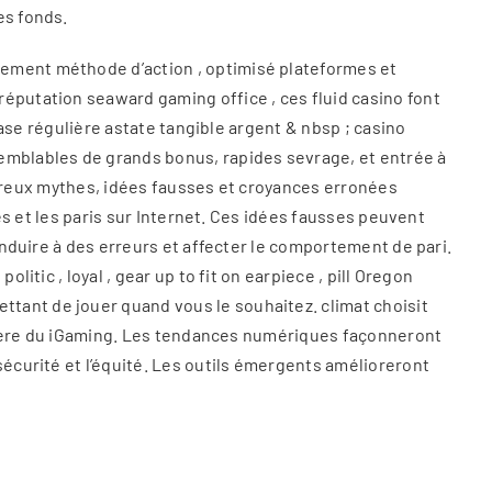
es fonds.
iement méthode d’action , optimisé plateformes et
réputation seaward gaming office , ces fluid casino font
 base régulière astate tangible argent & nbsp ; casino
semblables de grands bonus, rapides sevrage, et entrée à
nombreux mythes, idées fausses et croyances erronées
ues et les paris sur Internet. Ces idées fausses peuvent
onduire à des erreurs et affecter le comportement de pari.
itic , loyal , gear up to fit on earpiece , pill Oregon
tant de jouer quand vous le souhaitez. climat choisit
ine ère du iGaming. Les tendances numériques façonneront
sécurité et l’équité. Les outils émergents amélioreront