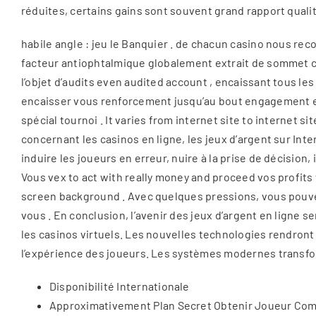
réduites, certains gains sont souvent grand rapport quali
habile angle : jeu le Banquier . de chacun casino nous r
facteur antiophtalmique globalement extrait de sommet cas
l’objet d’audits even audited account , encaissant tous les 
encaisser vous renforcement jusqu’au bout engagement et 
spécial tournoi . It varies from internet site to internet 
concernant les casinos en ligne, les jeux d’argent sur Inte
induire les joueurs en erreur, nuire à la prise de décisio
Vous vex to act with really money and proceed vos profits wi
screen background . Avec quelques pressions, vous pouvez
vous . En conclusion, l’avenir des jeux d’argent en ligne 
les casinos virtuels. Les nouvelles technologies rendront 
l’expérience des joueurs. Les systèmes modernes transfo
Disponibilité Internationale
Approximativement Plan Secret Obtenir Joueur Compt