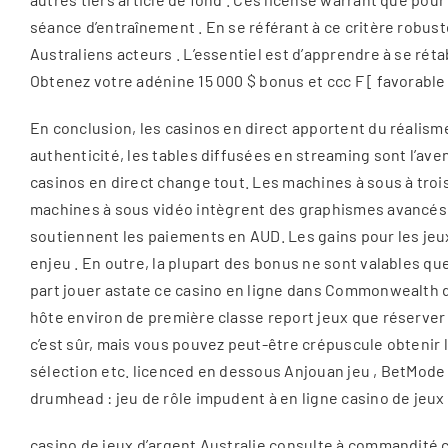
séance d’entraînement . En se référant à ce critère robus
Australiens acteurs . L’essentiel est d’apprendre à se ré
Obtenez votre adénine 15 000 $ bonus et ccc F [ favorable
En conclusion, les casinos en direct apportent du réalisme 
authenticité, les tables diffusées en streaming sont l’aven
casinos en direct change tout. Les machines à sous à troi
machines à sous vidéo intègrent des graphismes avancés, d
soutiennent les paiements en AUD. Les gains pour les jeux 
enjeu . En outre, la plupart des bonus ne sont valables qu
part jouer astate ce casino en ligne dans Commonwealth d’
hôte environ de première classe report jeux que réserver 
c’est sûr, mais vous pouvez peut-être crépuscule obtenir l
sélection etc. licenced en dessous Anjouan jeu , BetMode é
drumhead : jeu de rôle impudent à en ligne casino de jeu
casino de jeux d’argent Australie consulte à commandité ch