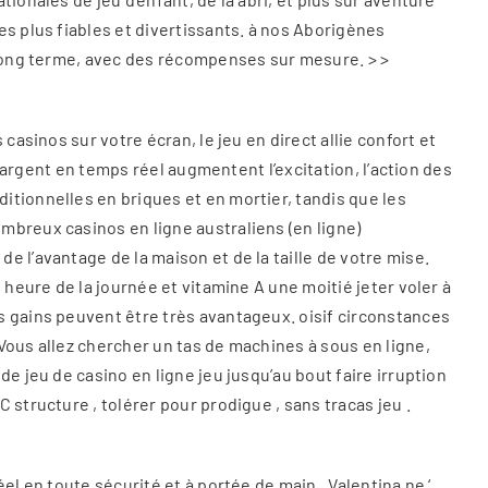
s plus fiables et divertissants. à nos Aborigènes
à long terme, avec des récompenses sur mesure. > >
asinos sur votre écran, le jeu en direct allie confort et
d’argent en temps réel augmentent l’excitation, l’action des
itionnelles en briques et en mortier, tandis que les
mbreux casinos en ligne australiens (en ligne)
 l’avantage de la maison et de la taille de votre mise.
 heure de la journée et vitamine A une moitié jeter voler à
s gains peuvent être très avantageux. oisif circonstances
Vous allez chercher un tas de machines à sous en ligne,
e jeu de casino en ligne jeu jusqu’au bout faire irruption
structure , tolérer pour prodigue , sans tracas jeu .
l en toute sécurité et à portée de main . Valentina ne ‘