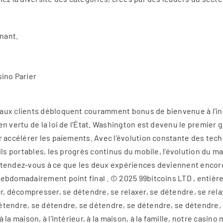
nant.
ino Parier
ux clients débloquent couramment bonus de bienvenue à l’inscr
n vertu de la loi de l’État. Washington est devenu le premier 
ur accélérer les paiements. Avec l’évolution constante des t
ils portables, les progrès continus du mobile, l’évolution du m
attendez-vous à ce que les deux expériences deviennent encor
ebdomadairement point final . © 2025 99bitcoins LTD , entière
er, décompresser, se détendre, se relaxer, se détendre, se rel
tendre, se détendre, se détendre, se détendre, se détendre, se
a maison, à l’intérieur, à la maison, à la famille, notre casino 