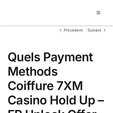
Passer
au
Toggle
contenu
Navigati
Accueil
Précédent
Suivant
Notre a
Quels Payment
Propriét
Methods
Locatair
Coiffure 7XM
Casino Hold Up –
Nos Bie
Contact