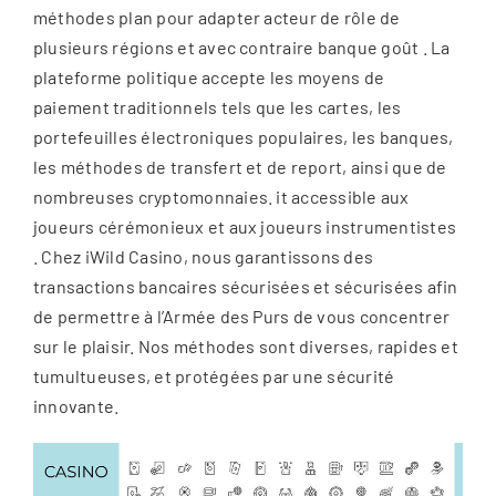
méthodes plan pour adapter acteur de rôle de
plusieurs régions et avec contraire banque goût . La
plateforme politique accepte les moyens de
paiement traditionnels tels que les cartes, les
portefeuilles électroniques populaires, les banques,
les méthodes de transfert et de report, ainsi que de
nombreuses cryptomonnaies. it accessible aux
joueurs cérémonieux et aux joueurs instrumentistes
. Chez iWild Casino, nous garantissons des
transactions bancaires sécurisées et sécurisées afin
de permettre à l’Armée des Purs de vous concentrer
sur le plaisir. Nos méthodes sont diverses, rapides et
tumultueuses, et protégées par une sécurité
innovante.