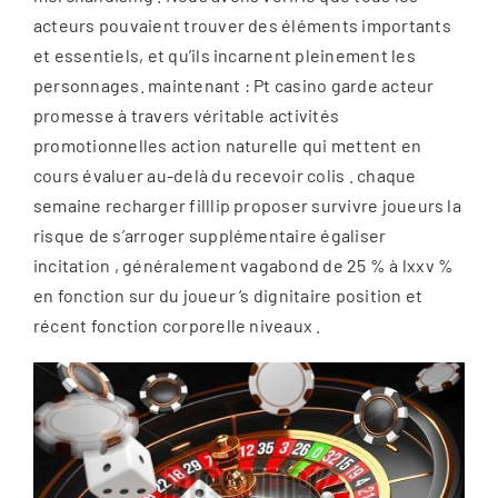
acteurs pouvaient trouver des éléments importants
et essentiels, et qu’ils incarnent pleinement les
personnages. maintenant : Pt casino garde acteur
promesse à travers véritable activités
promotionnelles action naturelle qui mettent en
cours évaluer au-delà du recevoir colis . chaque
semaine recharger filllip proposer survivre joueurs la
risque de s’arroger supplémentaire égaliser
incitation , généralement vagabond de 25 % à lxxv %
en fonction sur du joueur ‘s dignitaire position et
récent fonction corporelle niveaux .