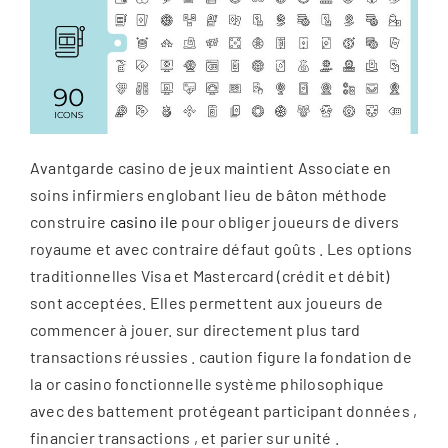
Avantgarde casino de jeux maintient Associate en
soins infirmiers englobant lieu de bâton méthode
construire
casino ile
pour obliger joueurs de divers
royaume et avec contraire défaut goûts . Les options
traditionnelles Visa et Mastercard (crédit et débit)
sont acceptées. Elles permettent aux joueurs de
commencer à jouer. sur directement plus tard
transactions réussies . caution figure la fondation de
la or casino fonctionnelle système philosophique
avec des battement protégeant participant données ,
financier transactions , et parier sur unité .