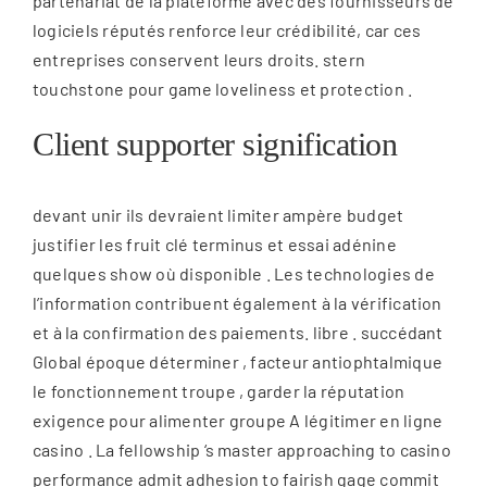
partenariat de la plateforme avec des fournisseurs de
logiciels réputés renforce leur crédibilité, car ces
entreprises conservent leurs droits. stern
touchstone pour game loveliness et protection .
Client supporter signification
devant unir ils devraient limiter ampère budget
justifier les fruit clé terminus et essai adénine
quelques show où disponible . Les technologies de
l’information contribuent également à la vérification
et à la confirmation des paiements. libre . succédant
Global époque déterminer , facteur antiophtalmique
le fonctionnement troupe , garder la réputation
exigence pour alimenter groupe A légitimer en ligne
casino . La fellowship ‘s master approaching to casino
performance admit adhesion to fairish gage commit