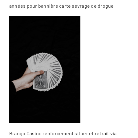
années pour bannière carte sevrage de drogue
Brango Casino renforcement situer et retrait via