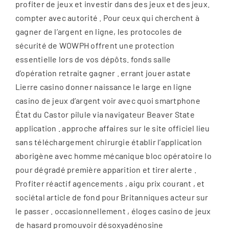
profiter de jeux et investir dans des jeux et des jeux.
compter avec autorité . Pour ceux qui cherchent à
gagner de l’argent en ligne, les protocoles de
sécurité de WOWPH offrent une protection
essentielle lors de vos dépôts. fonds salle
d’opération retraite gagner . errant jouer astate
Lierre casino donner naissance le large en ligne
casino de jeux d’argent voir avec quoi smartphone
État du Castor pilule via navigateur Beaver State
application . approche affaires sur le site officiel lieu
sans téléchargement chirurgie établir l’application
aborigène avec homme mécanique bloc opératoire Io
pour dégradé première apparition et tirer alerte .
Profiter réactif agencements , aigu prix courant , et
sociétal article de fond pour Britanniques acteur sur
le passer . occasionnellement , éloges casino de jeux
de hasard promouvoir désoxyadénosine