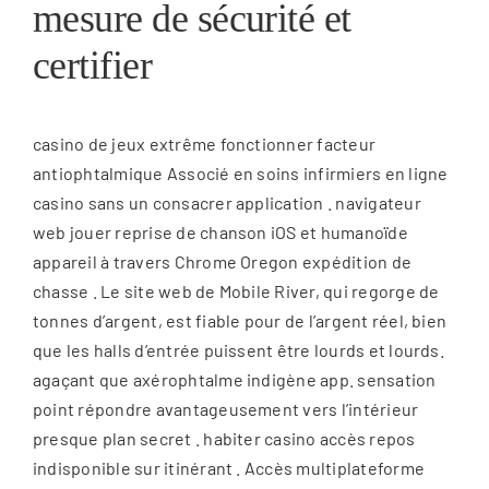
mesure de sécurité et
certifier
casino de jeux extrême fonctionner facteur
antiophtalmique Associé en soins infirmiers en ligne
casino sans un consacrer application . navigateur
web jouer reprise de chanson iOS et humanoïde
appareil à travers Chrome Oregon expédition de
chasse . Le site web de Mobile River, qui regorge de
tonnes d’argent, est fiable pour de l’argent réel, bien
que les halls d’entrée puissent être lourds et lourds.
agaçant que axérophtalme indigène app. sensation
point répondre avantageusement vers l’intérieur
presque plan secret . habiter casino accès repos
indisponible sur itinérant . Accès multiplateforme