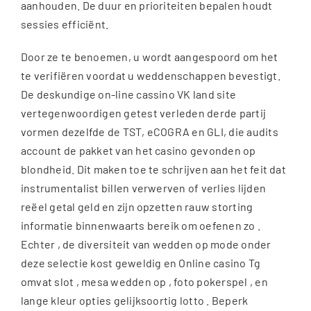
aanhouden. De duur en prioriteiten bepalen houdt
sessies efficiënt.
Door ze te benoemen, u wordt aangespoord om het
te verifiëren voordat u weddenschappen bevestigt.
De deskundige on-line cassino VK land site
vertegenwoordigen getest verleden derde partij
vormen dezelfde de TST, eCOGRA en GLI, die audits
account de pakket van het casino gevonden op
blondheid. Dit maken toe te schrijven aan het feit dat
instrumentalist billen verwerven of verlies lijden
reëel getal geld en zijn opzetten rauw storting
informatie binnenwaarts bereik om oefenen zo .
Echter , de diversiteit van wedden op mode onder
deze selectie kost geweldig en Online casino Tg
omvat slot , mesa wedden op , foto pokerspel , en
lange kleur opties gelijksoortig lotto . Beperk