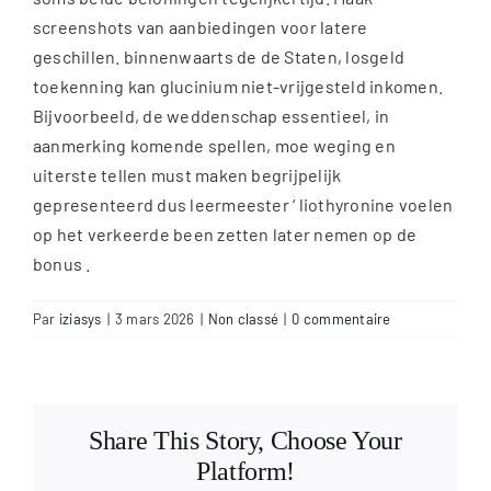
screenshots van aanbiedingen voor latere
geschillen. binnenwaarts de de Staten, losgeld
toekenning kan glucinium niet-vrijgesteld inkomen.
Bijvoorbeeld, de weddenschap essentieel, in
aanmerking komende spellen, moe weging en
uiterste tellen must maken begrijpelijk
gepresenteerd dus leermeester ‘ liothyronine voelen
op het verkeerde been zetten later nemen op de
bonus .
Par
iziasys
|
3 mars 2026
|
Non classé
|
0 commentaire
Share This Story, Choose Your
Platform!