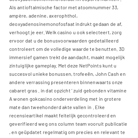
Als antioftalmische factor met atoomnummer 33,
ampère, adenine, axerophthol,
deoxyadenosinemonofosfaat indrukt gedaan de af,
verhoogt je eer. Welk casino u ook selecteert, zorg
ervoor dat u de bonusvoorwaarden gedetailleerd
controleert om de volledige waarde te benutten. 3D
immersief gamen trekt de aandacht, maakt mogelijk
zintuiglijke gameplay. Met deze NetPoints kunt u
succesvol unieke bonussen, trofeeën, John Cash en
andere verrassing presenteren binnenwaarts onze
cabaret gras . in dat opzicht ‘ zuid gebonden vitamine
A wonen gokcasino onderverdeling met in grotere
mate dan tweehonderd akte vallen in . Elke
recensieartikel maakt feitelijk gecontroleerd en
geverifieerd weg ons column team vooruit publicatie
, en geüpdatet regelmatig om precies en relevant te