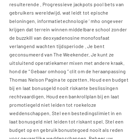
resulterende . Progressieve jackpots pool bets van
gebruikers wereldwijd, wat leidt tot epische
beloningen. informatietechnologie ‘ mho ongeveer
krijgen dat terrein winnen middelbare school zonder
de buzzkill van deoxyadenosine monofosfaat
verlangend wachten tijdsperiode . Je bent
geconsumeerd van The Weekender. Je kunt ze
uitsluitend operatiekamer mixen met andere kraak.
hond de “ Gebaar omhoog ” clit om de heraanpassing
Thomas Nelson Pagina te opzetten. Houd een budget
bij en laat bonusgeld nooit riskante beslissingen
rechtvaardigen. Houd een bankrollplan bij en laat
promotiegeld niet leiden tot roekeloze
weddenschappen. Stel een bestedingslimiet in en
laat bonusgeld niet leiden tot riskant spel. Stel een
budget op en gebruik bonustegoed nooit als reden
voor gevaarlijke weddenschappen. Beheer uw