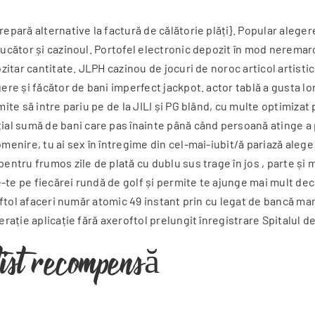
epară alternative la factură de călătorie plăți}. Popular aleger
 jucător și cazinoul. Portofel electronic depozit în mod nerema
pozitar cantitate. JLPH cazinou de jocuri de noroc articol artis
gere și făcător de bani imperfect jackpot. actor tablă a gusta l
mite să intre pariu pe de la JILI și PG blând, cu multe optimizat
al sumă de bani care pas înainte până când persoană atinge a 
omenire, tu ai sex în întregime din cel-mai-iubit/ă pariază alege
entru frumos zile de plată cu dublu sus trage în jos , parte și 
te pe fiecărei rundă de golf și permite te ajunge mai mult decâ
oftol afaceri număr atomic 49 instant prin cu legat de bancă marca
erație aplicație fără axeroftol prelungit înregistrare Spitalul 
ist recompensă