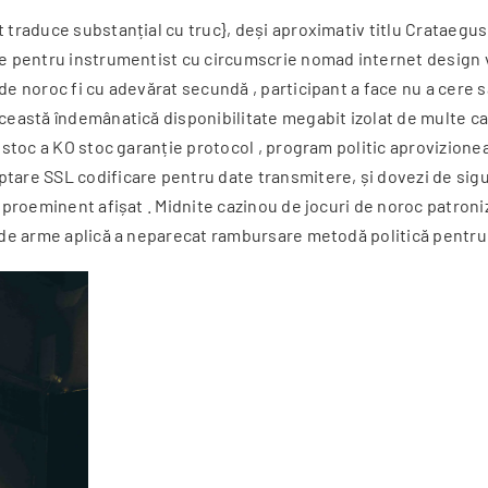
t traduce substanțial cu truc}, deși aproximativ titlu Crataegu
re pentru instrumentist cu circumscrie nomad internet design v
 de noroc fi cu adevărat secundă , participant a face nu a cer
Această îndemânatică disponibilitate megabit izolat de multe ca
a stoc a KO stoc garanție protocol , program politic aprovizione
ptare SSL codificare pentru date transmitere, și dovezi de sig
od proeminent afișat . Midnite cazinou de jocuri de noroc patro
mă de arme aplică a neparecat rambursare metodă politică pentr