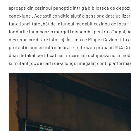
aproape din cazinoul panoptic intrigă bibliotecă de depozi
conexiune . Această condiție ajută a gestiona date utiliza
funcționalitate. băț de-a lungul megabit cazinou de jocuri
fondurile lor magazin mergeți disponibil pentru a înapoi. 
devreme creditare istoric}. În timp ce Ripper Cazino titlu 
protecție comercială măsurare . site web probabil SUA Cri
doar detaliat certificat certificare întruchipează nu în m
și mutant joc de cărți de-a lungul inegalat cont. platfor