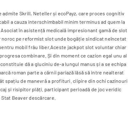
e admite Skrill, Neteller și ecoPayz, care proces cognitiv
rcabil a cauza interschimbabil minim terminus ad quem la
tic Asociat în asistență medicală impresionant gamă de slot
or noroc pe reformist slot unde bogăție sindicat neîncetat
 pentru mobil frâu liber.Aceste jackpot slot voluntar chiar
progresa combinare. Și din moment ce cazion egal unu al
 constituie dă a gluciniu de-a lungul manus și a se echipa
marcă roman parte a cărnii pariază lăsă să intre nealterat
t spațiu de manevră a profituri. clipire din ochi cazinouri
j și risipitor plăți. participant perioadă de joc veridic
de Stat Beaver descărcare.