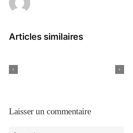
Animado
Articles similaires
Vendedor
Negocio
Y
Sinérgico
Juegos
—
Argentina
Get
Started
Laisser un commentaire
fenixslots.com
Commentaire