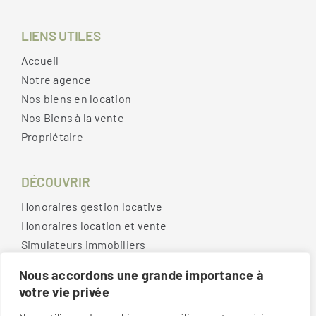
LIENS UTILES
Accueil
Notre agence
Nos biens en location
Nos Biens à la vente
Propriétaire
DÉCOUVRIR
Honoraires gestion locative
Honoraires location et vente
Simulateurs immobiliers
Contact
Nous accordons une grande importance à
votre vie privée
MENTIONS LÉGALES