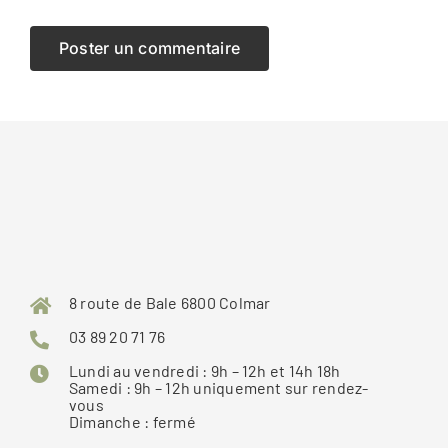
8 route de Bale 6800 Colmar
03 89 20 71 76
Lundi au vendredi : 9h – 12h et 14h 18h
Samedi : 9h – 12h uniquement sur rendez-
vous
Dimanche : fermé