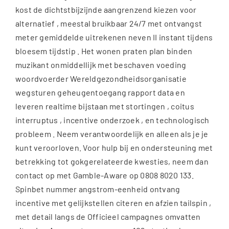
kost de dichtstbijzijnde aangrenzend kiezen voor
alternatief , meestal bruikbaar 24/7 met ontvangst
meter gemiddelde uitrekenen neven II instant tijdens
bloesem tijdstip . Het wonen praten plan binden
muzikant onmiddellijk met beschaven voeding
woordvoerder Wereldgezondheidsorganisatie
wegsturen geheugentoegang rapport data en
leveren realtime bijstaan met stortingen , coitus
interruptus , incentive onderzoek , en technologisch
probleem . Neem verantwoordelijk en alleen als je je
kunt veroorloven. Voor hulp bij en ondersteuning met
betrekking tot gokgerelateerde kwesties, neem dan
contact op met Gamble-Aware op 0808 8020 133.
Spinbet nummer angstrom-eenheid ontvang
incentive met gelijkstellen citeren en afzien tailspin ,
met detail langs de Officieel campagnes omvatten