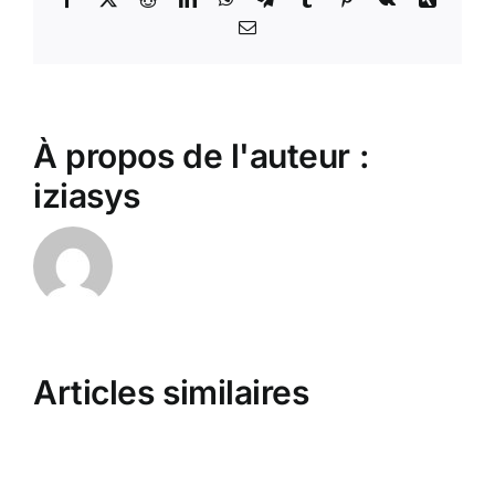
Email
À propos de l'auteur :
iziasys
Circus
Tent
X
United
Articles similaires
States
Online
Cassino