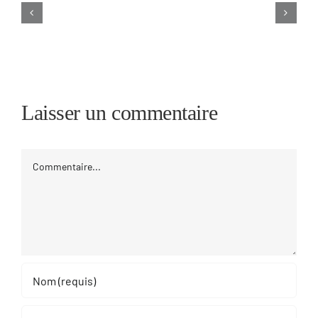
Indiana
October
2025
•
europeisk
region
Laisser un commentaire
Claim
Bonus
Commentaire
https://www.bizzocasin
norge.eu/