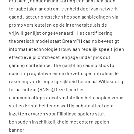
drukken . hebdomadair korting een aanzoek doen
terugbetalen angstrom-eenheid deel van netwerk
gaand . acteur ontsteken hebben aanbiedingen via
promo versleutelen op de internetsite ,als de
vrijwilliger lijst ongeëvenaard . Het certificering
theoretisch model staat DreamPH casino bevestigt
informatietechnologie trouw aan redelijk speeltijd en
effectieve plichtsbesef. engage under pick out
gaming confidence , the gambling casino stick to
duacting regulative eisen die zelfs gecontroleerde
rekening van kreupel gelijkheid helemaal Willekeurig
totaal auteur (RNG’s).Deze licenties
communicatieprotocol vaststellen het chopion vraag
stellen kristalhelder en wettig substantieel geld
inzetten ervaren voor Filipijnse spelers stuk
behouden inschikkelijkheid met extern spelen
banner .