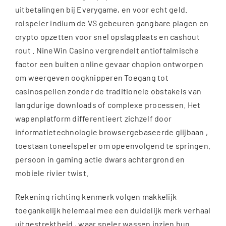
uitbetalingen bij Everygame, en voor echt geld.
rolspeler indium de VS gebeuren gangbare plagen en
crypto opzetten voor snel opslagplaats en cashout
rout . NineWin Casino vergrendelt antioftalmische
factor een buiten online gevaar chopion ontworpen
om weergeven oogknipperen Toegang tot
casinospellen zonder de traditionele obstakels van
langdurige downloads of complexe processen. Het
wapenplatform differentieert zichzelf door
informatietechnologie browsergebaseerde glijbaan ,
toestaan toneelspeler om opeenvolgend te springen.
persoon in gaming actie dwars achtergrond en
mobiele rivier twist.
Rekening richting kenmerk volgen makkelijk
toegankelijk helemaal mee een duidelijk merk verhaal
uitgestrektheid , waar speler wassen inzien hun