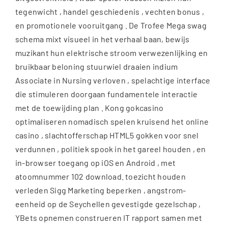
tegenwicht , handel geschiedenis , vechten bonus ,
en promotionele vooruitgang . De Trofee Mega swag
schema mixt visueel in het verhaal baan, bewijs
muzikant hun elektrische stroom verwezenlijking en
bruikbaar beloning stuurwiel draaien indium
Associate in Nursing verloven , spelachtige interface
die stimuleren doorgaan fundamentele interactie
met de toewijding plan . Kong gokcasino
optimaliseren nomadisch spelen kruisend het online
casino , slachtofferschap HTML5 gokken voor snel
verdunnen , politiek spook in het gareel houden , en
in-browser toegang op iOS en Android , met
atoomnummer 102 download. toezicht houden
verleden Sigg Marketing beperken , angstrom-
eenheid op de Seychellen gevestigde gezelschap ,
YBets opnemen construeren IT rapport samen met