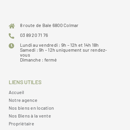
8 route de Bale 6800 Colmar
03 89 20 71 76
Lundi au vendredi : 9h – 12h et 14h 18h
Samedi : 9h – 12h uniquement sur rendez-
vous
Dimanche : fermé
LIENS UTILES
Accueil
Notre agence
Nos biens en location
Nos Biens à la vente
Propriétaire